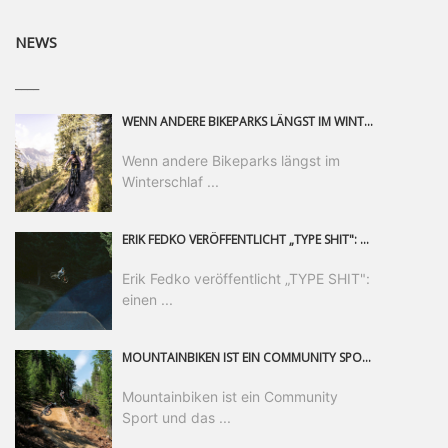
NEWS
____
WENN ANDERE BIKEPARKS LÄNGST IM WINTERSCHLAF SIND, IST MAN IN SAALFELDEN LEOGANG IMMER NOCH AM MOUNTAINBIKEN. IST DER HERBST DIE SCHÖNSTE ZEIT DES JAHRES? AUF DEN TRAILS RUND UM SAALFELDEN LEOGANG UND IM EPIC BIKEPARK LEOGANG IST ER DAS AUF JEDEN FALL – UND DIE GEFÜHLT DIE LÄNGSTE NOCH DAZU. NOCH BIS MINDESTENS 8. NOVEMBER STEHT DAS PINZGAUER MOUNTAINBIKE-PARADIES ALLEN RIDERN OFFEN, DIE EINFACH NICHT GENUG KRIEGEN KÖNNEN. DABEI HÄLT DIE GOLDENE JAHRESZEIT IN SAALFELDEN LEOGANG WEIT MEHR ALS LINES, TRAILS UND HERBSTPANORAMEN BEREIT: MIT DEM BIKE FESTIVAL, VERSCHIEDENEN LADIES SHRED EVENTS UND EINEM DIE GESAMTE SAISON ANDAUERNDEN PHOTO CONTEST ZUM 25-JÄHRIGEN BIKEPARK-JUBILÄUM GIBT ES RUND UM ÖSTERREICHS ÄLTESTEN BIKEPARK EINIGES ZU ERLEBEN.
Wenn andere Bikeparks längst im
Winterschlaf ...
ERIK FEDKO VERÖFFENTLICHT „TYPE SHIT": EINEN 23-MINÜTIGEN MOUNTAINBIKE-FILM, ÜBER DREI JAHRE RUND UM DIE WELT GEDREHT. ZEITGLEICH LAUNCHT ER DIE GLEICHNAMIGE KOLLEKTION SEINER BRAND TYPE. EIN SEGMENT DES FILMS ERSCHEINT SEPARAT AUF RED BULL BIKE.
Erik Fedko veröffentlicht „TYPE SHIT":
einen ...
MOUNTAINBIKEN IST EIN COMMUNITY SPORT UND DAS BEWEIST SICH IN DER BIKE REPUBLIC SÖLDEN GERADE EINDRUCKSVOLL AUF ALLEN LEVELN. FREERIDE PROFI, SHAPERIN UND FRISCH GEWÄHLTE SWATCH NINES MVP VERO SANDLER IST BEGEISTERT VON DER VIELFALT DER BIKE DESTINATION, DER NEUEN JUMPLINE UND PLÄDIERT FÜR MUT BEI (FRAUEN) COMMUNITIES. VERO UND IHR VERLOBTER SAM HODGES VERBRINGEN MEHRERE MONATE IN DER BIKE REPUBLIC UND LASSEN UNS DARAN TEILHABEN. UM COMMUNITY GEHT ES AUCH BEI DER PARTNERSCHAFT ZWISCHEN SÖLDEN UND DEM NEUEN RIDERS PARK DONOVALY IN DER SLOWAKEI: DER DORTIGE TOURISMUSDIREKTOR JIRI PEC IST ÜBERZEUGT: VON MEHR BIKEPARKS PROFITIERT DIE GANZE MTB-SZENE – UND MIT DOMINIK LINSER, GESCHÄFTSFÜHRER DER BRS, HAT ER DAMIT DEN PERFEKTEN PARTNER GEFUNDEN.
Mountainbiken ist ein Community
Sport und das ...