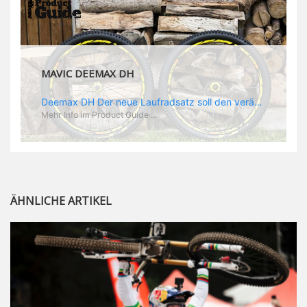
MAVIC DEEMAX DH
Deemax DH Der neue Laufradsatz soll den veränderten Ansprüchen im Downhill Einsatz gerecht werden: die Geschwindigkeiten werden immer höher, die Kräfte, die aufs Material wirken ebenfalls. Damit steigen natürlich auch die Ansprüche der Fahrer ans Material. Das einzige, was eventuell niedriger wird, ist der Reifendruck. Somit ergibt sich der Anforderungskatalog an das Deemax-Update. Hier ist das Ergebnis: - der Laufradsatz bekam eine neue Felge mit 28 mm Innenbreite. Laut Scott Sharples ist das der beste Kompromiss aus Stabilität, Gewicht und Steifigkeit, vor allem aber passt diese Breite am besten zu den Reifen, die aktuell auf dem Markt sind und im Renneinsatz gefahren werden. Es gehe auch breite und schmaler, 28 mm hätten sich aber im Test als Optimum herausgestellt. - mit einem 4D-Fertigungsprozess wurde die Materialverteilung optimiert: Stabilität dort, wo sie erforderlich ist, Gewichtsersparnis da, wo es Sinn macht. Somit gibt Mavic eine GGewichtsersparnis von 15 % an, ohne an Stabilität einzubüßen - neue, ultraleichte „double butted“ Speichen und ein super effizienter Freilauf - Mavics bewährtes UST System für perfekte Kompatibilität mit Tubeless Reifen - Gewicht (Laufradset): 1944 g)
Mehr Info im Product Guide ...
ÄHNLICHE ARTIKEL