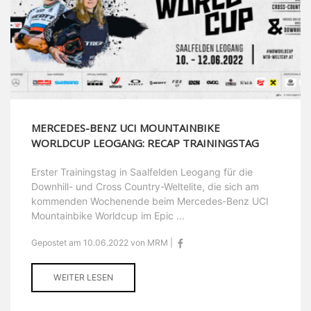
MERCEDES-BENZ UCI MOUNTAINBIKE
WORLDCUP LEOGANG: RECAP TRAININGSTAG
Erster Trainingstag in Saalfelden Leogang für die
Downhill- und Cross Country-Weltelite, die sich am
kommenden Wochenende beim Mercedes-Benz UCI
Mountainbike Worldcup im Epic ...
Gepostet am 10.06.2022 von MRM |
WEITER LESEN