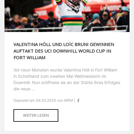
VALENTINA HÖLL UND LOÏC BRUNI GEWINNEN
AUFTAKT DES UCI DOWNHILL WORLD CUP IN
FORT WILLIAM
Vor neun Monaten wurde Valentina Höll in Fort William
in Schottland zum zweiten Mal Weltmeisterin im
Downhill. Nun eröffnete sie an der Stätte ihres Erfolges
die neue ...
Gepostet am 06.05.2024 von MRM |
WEITER LESEN