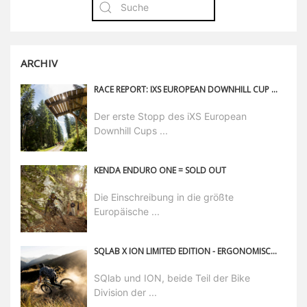
ARCHIV
RACE REPORT: IXS EUROPEAN DOWNHILL CUP #1 IN BRANDNERTAL
Der erste Stopp des iXS European
Downhill Cups ...
KENDA ENDURO ONE = SOLD OUT
Die Einschreibung in die größte
Europäische ...
SQLAB X ION LIMITED EDITION - ERGONOMISCHE PRÄZISION TRIFFT PROGRESSIVE TRAIL-DNA
SQlab und ION, beide Teil der Bike
Division der ...