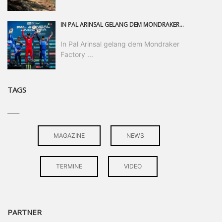
IN PAL ARINSAL GELANG DEM MONDRAKER FACTORY RACING DH-TEAM DER ERSTE PODIUMSERFOLG DER SAISON. NACHDEM ER DAS GANZE WOCHENENDE ÜBER EIN HERAUSRAGENDES TEMPO GEZEIGT HATTE, LEGTE RYAN „PINKY“ PINKERTON EINEN SENSATIONELLEN RENNLAUF HIN UND SICHERTE SICH DEN DRITTEN PLATZ – EIN ERGEBNIS, DAS DIE HARTE ARBEIT DES TEAMS BELOHNT UND EINEN WICHTIGEN WENDEPUNKT FÜR DEN WEITEREN SAISONVERLAUF MARKIERT.
In Pal Arinsal gelang dem Mondraker
Factory ...
TAGS
____
MAGAZINE
NEWS
TERMINE
VIDEO
PARTNER