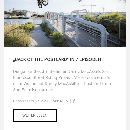
„BACK OF THE POSTCARD“ IN 7 EPISODEN
Die ganze Geschichte hinter Danny MacAskills San
Francisco Street Riding Projekt: Vor etwas mehr als
einer Woche hat Danny MacAskill mit Postcard from
San Francisco seinen ...
Gepostet am 07.12.2022 von MRM |
WEITER LESEN