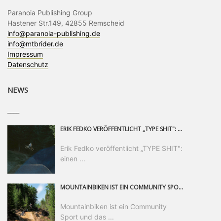
Paranoia Publishing Group
Hastener Str.149, 42855 Remscheid
info@paranoia-publishing.de
info@mtbrider.de
Impressum
Datenschutz
NEWS
____
ERIK FEDKO VERÖFFENTLICHT „TYPE SHIT": EINEN 23-MINÜTIGEN MOUNTAINBIKE-FILM, ÜBER DREI JAHRE RUND UM DIE WELT GEDREHT. ZEITGLEICH LAUNCHT ER DIE GLEICHNAMIGE KOLLEKTION SEINER BRAND TYPE. EIN SEGMENT DES FILMS ERSCHEINT SEPARAT AUF RED BULL BIKE.
Erik Fedko veröffentlicht „TYPE SHIT":
einen ...
MOUNTAINBIKEN IST EIN COMMUNITY SPORT UND DAS BEWEIST SICH IN DER BIKE REPUBLIC SÖLDEN GERADE EINDRUCKSVOLL AUF ALLEN LEVELN. FREERIDE PROFI, SHAPERIN UND FRISCH GEWÄHLTE SWATCH NINES MVP VERO SANDLER IST BEGEISTERT VON DER VIELFALT DER BIKE DESTINATION, DER NEUEN JUMPLINE UND PLÄDIERT FÜR MUT BEI (FRAUEN) COMMUNITIES. VERO UND IHR VERLOBTER SAM HODGES VERBRINGEN MEHRERE MONATE IN DER BIKE REPUBLIC UND LASSEN UNS DARAN TEILHABEN. UM COMMUNITY GEHT ES AUCH BEI DER PARTNERSCHAFT ZWISCHEN SÖLDEN UND DEM NEUEN RIDERS PARK DONOVALY IN DER SLOWAKEI: DER DORTIGE TOURISMUSDIREKTOR JIRI PEC IST ÜBERZEUGT: VON MEHR BIKEPARKS PROFITIERT DIE GANZE MTB-SZENE – UND MIT DOMINIK LINSER, GESCHÄFTSFÜHRER DER BRS, HAT ER DAMIT DEN PERFEKTEN PARTNER GEFUNDEN.
Mountainbiken ist ein Community
Sport und das ...