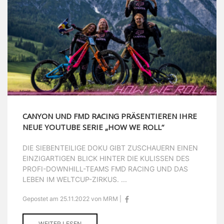
CANYON UND FMD RACING PRÄSENTIEREN IHRE
NEUE YOUTUBE SERIE „HOW WE ROLL“
DIE SIEBENTEILIGE DOKU GIBT ZUSCHAUERN EINEN
EINZIGARTIGEN BLICK HINTER DIE KULISSEN DES
PROFI-DOWNHILL-TEAMS FMD RACING UND DAS
LEBEN IM WELTCUP-ZIRKUS. ...
Gepostet am 25.11.2022 von MRM |
WEITER LESEN