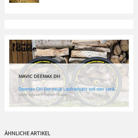
MAVIC DEEMAX DH
Deemax DH Der neue Laufradsatz soll den veränderten Ansprüchen im Downhill Einsatz gerecht werden: die Geschwindigkeiten werden immer höher, die Kräfte, die aufs Material wirken ebenfalls. Damit steigen natürlich auch die Ansprüche der Fahrer ans Material. Das einzige, was eventuell niedriger wird, ist der Reifendruck. Somit ergibt sich der Anforderungskatalog an das Deemax-Update. Hier ist das Ergebnis: - der Laufradsatz bekam eine neue Felge mit 28 mm Innenbreite. Laut Scott Sharples ist das der beste Kompromiss aus Stabilität, Gewicht und Steifigkeit, vor allem aber passt diese Breite am besten zu den Reifen, die aktuell auf dem Markt sind und im Renneinsatz gefahren werden. Es gehe auch breite und schmaler, 28 mm hätten sich aber im Test als Optimum herausgestellt. - mit einem 4D-Fertigungsprozess wurde die Materialverteilung optimiert: Stabilität dort, wo sie erforderlich ist, Gewichtsersparnis da, wo es Sinn macht. Somit gibt Mavic eine GGewichtsersparnis von 15 % an, ohne an Stabilität einzubüßen - neue, ultraleichte „double butted“ Speichen und ein super effizienter Freilauf - Mavics bewährtes UST System für perfekte Kompatibilität mit Tubeless Reifen - Gewicht (Laufradset): 1944 g)
Mehr Info im Product Guide ...
ÄHNLICHE ARTIKEL