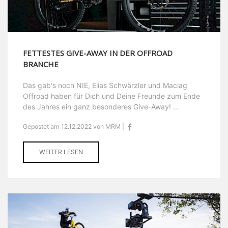
FETTESTES GIVE-AWAY IN DER OFFROAD
BRANCHE
Das gab's noch NIE, Elias Schwärzler und Maciag
Offroad haben für Dich und Deine Freunde zum Ende
des Jahres ein ganz besonderes Give-Away! ...
Gepostet am 12.12.2022 von MRM |
WEITER LESEN