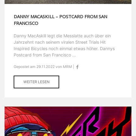
DANNY MACASKILL – POSTCARD FROM SAN
FRANCISCO
Danny MacAskill legt die Messlatte auch über ein
Jahrzehnt nach seinem viralen Street Trials Hit
Inspired Bicycles noch einmal etwas höher. Dannys
Postcard from San Francisco ...
Gepostet am 29.11.2022 von MRM |
WEITER LESEN