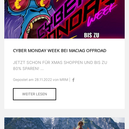
CYBER MONDAY WEEK BEI MACIAG OFFROAD
JETZT SCHON FÜR XMAS SHOPPEN UND BIS ZU
80% SPAREN! ...
Gepostet am 28.11.2022 von MRM |
WEITER LESEN