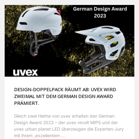
DESIGN-DOPPELPACK RÄUMT AB: UVEX WIRD
ZWEIMAL MIT DEM GERMAN DESIGN AWARD
PRÄMIERT.
Gleich zwei Helme von uvex erhalten den German
Design Award 2023 – der uvex revolt MIPS und der
uvex urban planet LED überzeugen die Experten-Jury
mit ihrem „exzellentem ...