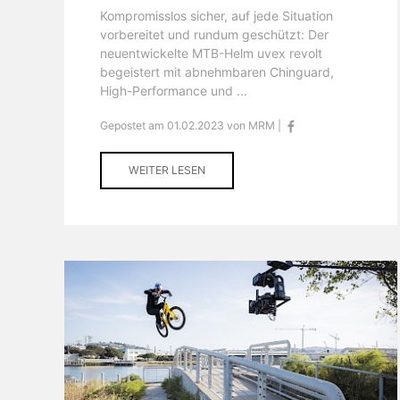
Kompromisslos sicher, auf jede Situation
vorbereitet und rundum geschützt: Der
neuentwickelte MTB-Helm uvex revolt
begeistert mit abnehmbaren Chinguard,
High-Performance und ...
Gepostet am 01.02.2023 von MRM |
WEITER LESEN