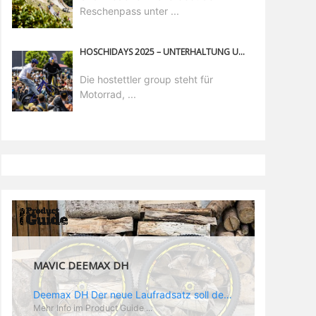
Reschenpass unter ...
HOSCHIDAYS 2025 – UNTERHALTUNG UND ACTION FÜR JEDERMANN
Die hostettler group steht für
Motorrad, ...
MAVIC DEEMAX DH
Deemax DH Der neue Laufradsatz soll den veränderten Ansprüchen im Downhill Einsatz gerecht werden: die Geschwindigkeiten werden immer höher, die Kräfte, die aufs Material wirken ebenfalls. Damit steigen natürlich auch die Ansprüche der Fahrer ans Material. Das einzige, was eventuell niedriger wird, ist der Reifendruck. Somit ergibt sich der Anforderungskatalog an das Deemax-Update. Hier ist das Ergebnis: - der Laufradsatz bekam eine neue Felge mit 28 mm Innenbreite. Laut Scott Sharples ist das der beste Kompromiss aus Stabilität, Gewicht und Steifigkeit, vor allem aber passt diese Breite am besten zu den Reifen, die aktuell auf dem Markt sind und im Renneinsatz gefahren werden. Es gehe auch breite und schmaler, 28 mm hätten sich aber im Test als Optimum herausgestellt. - mit einem 4D-Fertigungsprozess wurde die Materialverteilung optimiert: Stabilität dort, wo sie erforderlich ist, Gewichtsersparnis da, wo es Sinn macht. Somit gibt Mavic eine GGewichtsersparnis von 15 % an, ohne an Stabilität einzubüßen - neue, ultraleichte „double butted“ Speichen und ein super effizienter Freilauf - Mavics bewährtes UST System für perfekte Kompatibilität mit Tubeless Reifen - Gewicht (Laufradset): 1944 g)
Mehr Info im Product Guide ...