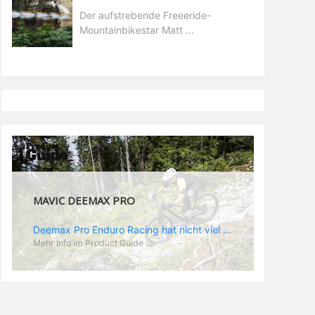
Der aufstrebende Freeeride-
Mountainbikestar Matt ...
MAVIC DEEMAX PRO
Deemax Pro Enduro Racing hat nicht viel mit der gemütlichen Trail Runde nach Feierabend zu tun. Im Racing zählt jede Sekunde und da wird hart geballert. Dementsprechend hoch sind die Belastungen und die Anforderungen an ein spezielles Enduro Laufrad. „Deemax“ als Grundlage ist ein guter Ausgangspunkt. Zusammen mit Sam Hill hat Mavic das „Deemax Pro“ entwickelt, das genau den Anforderungen gerecht wird, die es bedarf, um ein EWS Rennen zu gewinnen (dass es wirklich funktioniert hat Sam ja bereits bewiesen). Was also zeichnet den neuen Laufradsatz aus? - optimales Verhältnis aus Gewicht und Stabilität - neue „Zycral“ Speichen aus einer speziellen Legierung, die besonders gutes „Feedback“ gibt - „Fore Drill“: dieser Begriff steht für Mavics Nippel: die besitzen einen größeren Durchmesser, als normal und die Gewinde in der Speiche werden von innen gebohrt, was der Felgenstruktur eine höhere Stabilität verleihen soll. Das Ergebnis: eine leichtere Felge, die Kräfte besser aufnehmen und absorbieren kann - speziell angepasste Felgenbreite. Im Enduroeinsatz kommen hinten meist Reifen zum Einsatz, die auf gutes Rollen optimiert sind während vorn die griffigeren Profile montiert werden. Demzufolge spart Mavic am Hinterrad Material und Gewicht, indem man eine 25 mm Felge verbaut während vorn, wie am DH Laufrad, eine 28 mm Felge zum Einsatz kommt. „Race Tundes Rim Width“ nennt Mavic das. - natürlich sind auch die „Deemax Pro“ UST, also perfekt für den Tubeless Einsatz geeignet.
Mehr Info im Product Guide ...