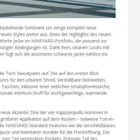
s bestehende Sortiment um einige komplett neue
neuen Styles weiter aus. Eines der Highlights des neuen
fütterte Jacke im NINEYARD-Portfolio, die passend zur
frostigen Bedingungen ist. Dank ihres cleanen Looks mit
 fügt sich die ansonsten schwarze Jacke nahtlos ins
ie Tech Sweatpants auf. Die auf den ersten Blick
ures für den urbanen Shred. Verstellbare Beinweiten,
e Taschen, inklusive einer seitlichen Smartphonetasche,
nale Interlock-Stoff für leichtgewichtige, wärmende
neue Akzente: Drei der vier Kapuzenpullis kommen in
größerer Applikation auf dem Rücken – teilweise Ton-in-
er die NINEYARD-Standard-Features wie die verschließbaren
uze und fixierbaren Kordeln für die Frontöffnung. Die
d zum Teil versteckten Pockets. Erstmals Teil des