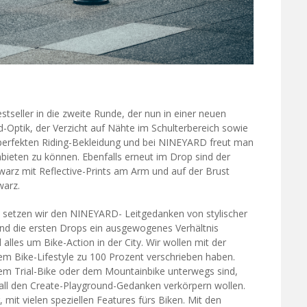
seller in die zweite Runde, der nun in einer neuen
d-Optik, der Verzicht auf Nähte im Schulterbereich sowie
perfekten Riding-Bekleidung und bei NINEYARD freut man
bieten zu können. Ebenfalls erneut im Drop sind der
arz mit Reflective-Prints am Arm und auf der Brust
warz.
 setzen wir den NINEYARD- Leitgedanken von stylischer
rend die ersten Drops ein ausgewogenes Verhältnis
 alles um Bike-Action in der City. Wir wollen mit der
 dem Bike-Lifestyle zu 100 Prozent verschrieben haben.
 dem Trial-Bike oder dem Mountainbike unterwegs sind,
all den Create-Playground-Gedanken verkörpern wollen.
mit vielen speziellen Features fürs Biken. Mit den