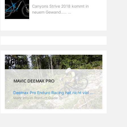
Canyons Strive 2018 kommt in
neuem Gewand..... ...
MAVIC DEEMAX PRO
Deemax Pro Enduro Racing hat nicht viel mit der gemütlichen Trail Runde nach Feierabend zu tun. Im Racing zählt jede Sekunde und da wird hart geballert. Dementsprechend hoch sind die Belastungen und die Anforderungen an ein spezielles Enduro Laufrad. „Deemax“ als Grundlage ist ein guter Ausgangspunkt. Zusammen mit Sam Hill hat Mavic das „Deemax Pro“ entwickelt, das genau den Anforderungen gerecht wird, die es bedarf, um ein EWS Rennen zu gewinnen (dass es wirklich funktioniert hat Sam ja bereits bewiesen). Was also zeichnet den neuen Laufradsatz aus? - optimales Verhältnis aus Gewicht und Stabilität - neue „Zycral“ Speichen aus einer speziellen Legierung, die besonders gutes „Feedback“ gibt - „Fore Drill“: dieser Begriff steht für Mavics Nippel: die besitzen einen größeren Durchmesser, als normal und die Gewinde in der Speiche werden von innen gebohrt, was der Felgenstruktur eine höhere Stabilität verleihen soll. Das Ergebnis: eine leichtere Felge, die Kräfte besser aufnehmen und absorbieren kann - speziell angepasste Felgenbreite. Im Enduroeinsatz kommen hinten meist Reifen zum Einsatz, die auf gutes Rollen optimiert sind während vorn die griffigeren Profile montiert werden. Demzufolge spart Mavic am Hinterrad Material und Gewicht, indem man eine 25 mm Felge verbaut während vorn, wie am DH Laufrad, eine 28 mm Felge zum Einsatz kommt. „Race Tundes Rim Width“ nennt Mavic das. - natürlich sind auch die „Deemax Pro“ UST, also perfekt für den Tubeless Einsatz geeignet.
Mehr Info im Product Guide ...