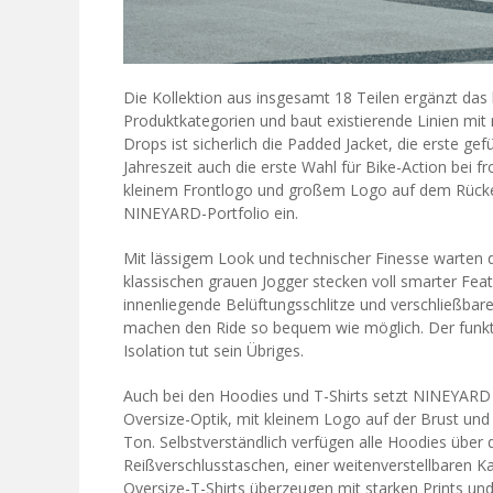
Die Kollektion aus insgesamt 18 Teilen ergänzt da
Produktkategorien und baut existierende Linien mit 
Drops ist sicherlich die Padded Jacket, die erste ge
Jahreszeit auch die erste Wahl für Bike-Action bei 
kleinem Frontlogo und großem Logo auf dem Rücken
NINEYARD-Portfolio ein.
Mit lässigem Look und technischer Finesse warten d
klassischen grauen Jogger stecken voll smarter Feat
innenliegende Belüftungsschlitze und verschließbar
machen den Ride so bequem wie möglich. Der funktio
Isolation tut sein Übriges.
Auch bei den Hoodies und T-Shirts setzt NINEYARD 
Oversize-Optik, mit kleinem Logo auf der Brust und 
Ton. Selbstverständlich verfügen alle Hoodies üb
Reißverschlusstaschen, einer weitenverstellbaren Kap
Oversize-T-Shirts überzeugen mit starken Prints un