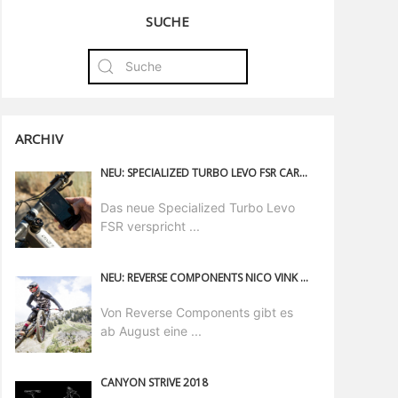
SUCHE
ARCHIV
NEU: SPECIALIZED TURBO LEVO FSR CARBON
Das neue Specialized Turbo Levo
FSR verspricht ...
NEU: REVERSE COMPONENTS NICO VINK SIGNATURE
Von Reverse Components gibt es
ab August eine ...
CANYON STRIVE 2018