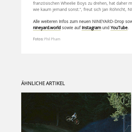
französischen Wheelie Boys zu drehen, hat daher me
wie kaum jemand sonst.“, freut sich Jan Röhricht
Alle weiteren Infos zum neuen NINEYARD-Drop sowie
nineyard.world
sowie auf
Instagram
und
YouTube
.
Fotos:
Phil Pham
ÄHNLICHE ARTIKEL