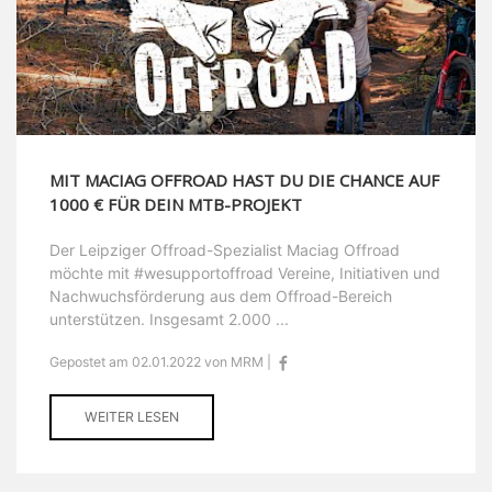
MIT MACIAG OFFROAD HAST DU DIE CHANCE AUF
1000 € FÜR DEIN MTB-PROJEKT
Der Leipziger Offroad-Spezialist Maciag Offroad
möchte mit #wesupportoffroad Vereine, Initiativen und
Nachwuchsförderung aus dem Offroad-Bereich
unterstützen. Insgesamt 2.000 ...
Gepostet am 02.01.2022 von MRM |
WEITER LESEN