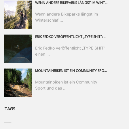
WENN ANDERE BIKEPARKS LÄNGST IM WINTERSCHLAF SIND, IST MAN IN SAALFELDEN LEOGANG IMMER NOCH AM MOUNTAINBIKEN. IST DER HERBST DIE SCHÖNSTE ZEIT DES JAHRES? AUF DEN TRAILS RUND UM SAALFELDEN LEOGANG UND IM EPIC BIKEPARK LEOGANG IST ER DAS AUF JEDEN FALL – UND DIE GEFÜHLT DIE LÄNGSTE NOCH DAZU. NOCH BIS MINDESTENS 8. NOVEMBER STEHT DAS PINZGAUER MOUNTAINBIKE-PARADIES ALLEN RIDERN OFFEN, DIE EINFACH NICHT GENUG KRIEGEN KÖNNEN. DABEI HÄLT DIE GOLDENE JAHRESZEIT IN SAALFELDEN LEOGANG WEIT MEHR ALS LINES, TRAILS UND HERBSTPANORAMEN BEREIT: MIT DEM BIKE FESTIVAL, VERSCHIEDENEN LADIES SHRED EVENTS UND EINEM DIE GESAMTE SAISON ANDAUERNDEN PHOTO CONTEST ZUM 25-JÄHRIGEN BIKEPARK-JUBILÄUM GIBT ES RUND UM ÖSTERREICHS ÄLTESTEN BIKEPARK EINIGES ZU ERLEBEN.
Wenn andere Bikeparks längst im
Winterschlaf ...
ERIK FEDKO VERÖFFENTLICHT „TYPE SHIT": EINEN 23-MINÜTIGEN MOUNTAINBIKE-FILM, ÜBER DREI JAHRE RUND UM DIE WELT GEDREHT. ZEITGLEICH LAUNCHT ER DIE GLEICHNAMIGE KOLLEKTION SEINER BRAND TYPE. EIN SEGMENT DES FILMS ERSCHEINT SEPARAT AUF RED BULL BIKE.
Erik Fedko veröffentlicht „TYPE SHIT":
einen ...
MOUNTAINBIKEN IST EIN COMMUNITY SPORT UND DAS BEWEIST SICH IN DER BIKE REPUBLIC SÖLDEN GERADE EINDRUCKSVOLL AUF ALLEN LEVELN. FREERIDE PROFI, SHAPERIN UND FRISCH GEWÄHLTE SWATCH NINES MVP VERO SANDLER IST BEGEISTERT VON DER VIELFALT DER BIKE DESTINATION, DER NEUEN JUMPLINE UND PLÄDIERT FÜR MUT BEI (FRAUEN) COMMUNITIES. VERO UND IHR VERLOBTER SAM HODGES VERBRINGEN MEHRERE MONATE IN DER BIKE REPUBLIC UND LASSEN UNS DARAN TEILHABEN. UM COMMUNITY GEHT ES AUCH BEI DER PARTNERSCHAFT ZWISCHEN SÖLDEN UND DEM NEUEN RIDERS PARK DONOVALY IN DER SLOWAKEI: DER DORTIGE TOURISMUSDIREKTOR JIRI PEC IST ÜBERZEUGT: VON MEHR BIKEPARKS PROFITIERT DIE GANZE MTB-SZENE – UND MIT DOMINIK LINSER, GESCHÄFTSFÜHRER DER BRS, HAT ER DAMIT DEN PERFEKTEN PARTNER GEFUNDEN.
Mountainbiken ist ein Community
Sport und das ...
TAGS
____