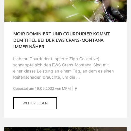
MOIR DOMINIERT UND COURDURIER KOMMT
DEM TITEL BEI DER EWS CRANS-MONTANA
IMMER NÄHER
Isabeau Courdurier (Lapierre Zipp Collective)
schnappte sich den EWS Crans-Montana-Sieg mit
einer klasse Leistung an einem Tag, an dem es einen
Reifenschaden brauchte, um die ...
Gepostet am 19.09.2022 von MRM |
WEITER LESEN