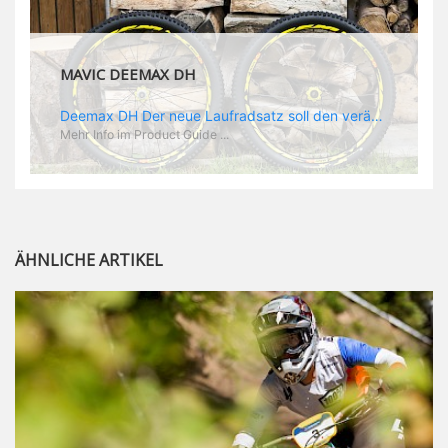
MAVIC DEEMAX DH
Deemax DH Der neue Laufradsatz soll den veränderten Ansprüchen im Downhill Einsatz gerecht werden: die Geschwindigkeiten werden immer höher, die Kräfte, die aufs Material wirken ebenfalls. Damit steigen natürlich auch die Ansprüche der Fahrer ans Material. Das einzige, was eventuell niedriger wird, ist der Reifendruck. Somit ergibt sich der Anforderungskatalog an das Deemax-Update. Hier ist das Ergebnis: - der Laufradsatz bekam eine neue Felge mit 28 mm Innenbreite. Laut Scott Sharples ist das der beste Kompromiss aus Stabilität, Gewicht und Steifigkeit, vor allem aber passt diese Breite am besten zu den Reifen, die aktuell auf dem Markt sind und im Renneinsatz gefahren werden. Es gehe auch breite und schmaler, 28 mm hätten sich aber im Test als Optimum herausgestellt. - mit einem 4D-Fertigungsprozess wurde die Materialverteilung optimiert: Stabilität dort, wo sie erforderlich ist, Gewichtsersparnis da, wo es Sinn macht. Somit gibt Mavic eine GGewichtsersparnis von 15 % an, ohne an Stabilität einzubüßen - neue, ultraleichte „double butted“ Speichen und ein super effizienter Freilauf - Mavics bewährtes UST System für perfekte Kompatibilität mit Tubeless Reifen - Gewicht (Laufradset): 1944 g)
Mehr Info im Product Guide ...
ÄHNLICHE ARTIKEL