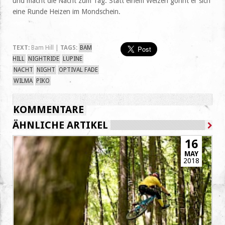
und macht die Nacht zum Tag. Statt einem Weizen gönnt er sich
eine Runde Heizen im Mondschein.
TEXT:
Bam Hill |
TAGS:
BAM
HILL
NIGHTRIDE
LUPINE
NACHT
NIGHT
OPTIVAL FADE
WILMA
PIKO
KOMMENTARE
ÄHNLICHE ARTIKEL
16
MAY
2018