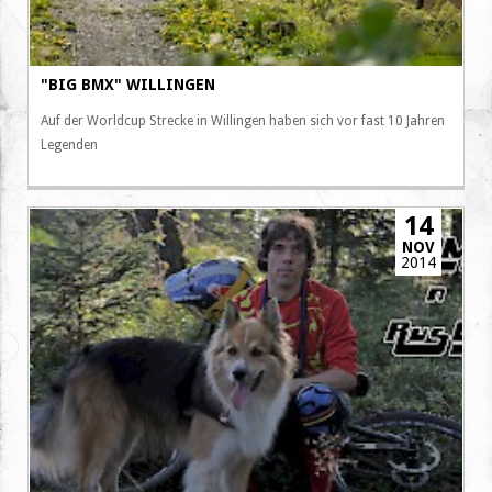
"BIG BMX" WILLINGEN
Auf der Worldcup Strecke in Willingen haben sich vor fast 10 Jahren
Legenden
14
NOV
2014