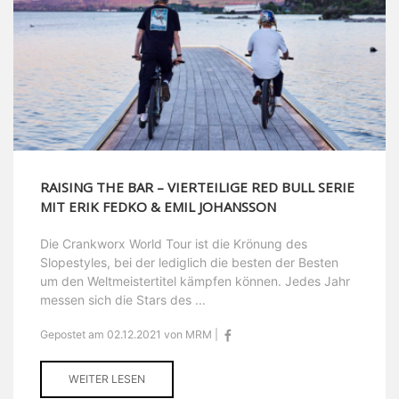
RAISING THE BAR – VIERTEILIGE RED BULL SERIE
MIT ERIK FEDKO & EMIL JOHANSSON
Die Crankworx World Tour ist die Krönung des
Slopestyles, bei der lediglich die besten der Besten
um den Weltmeistertitel kämpfen können. Jedes Jahr
messen sich die Stars des ...
Gepostet am 02.12.2021 von MRM |
WEITER LESEN