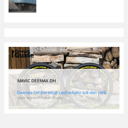
MAVIC DEEMAX PRO
Deemax Pro Schuh Vielleicht fragt ihr euch, was ein Schuh mit Deemax zu tun hat? Nun, hier spielt vor allem der Einsatzzweck eine Rolle: Deemax steht für Gravity pur und dafür ist auch der neue Schuh gedacht, der vor allem den Ideen von Downhill Legende Fabien Barel entspricht. Der Schuh soll ganz der Deemax Philosophie entsprechen: kompromisslose Funktion, effizient und hoher Komfort standen auf der Wunschliste von Fabien. Und das kam dabei heraus: - die neue „Energy Grip AM“ Sohle bietet maximale Stabilität und optimalen Grip auf dem Pedal. - die „Ergo Fit“ Innensohle soll super hohen Komfort bieten und optimal sitzen und zwar den ganzen Tag lang. - eine 3D-Mesch-Konstruktion soll den Fuß belüften und sowohl bei Sonne also auch unter kühlen Bedingungen für optimales Fußklima sorgen - die Assymetrische Konstruktion mit höherem Seitenteil innen soll den Knöchel optimal schützen - extra Schutz für die Zehen und die Fersen
Mehr Info im Product Guide ...