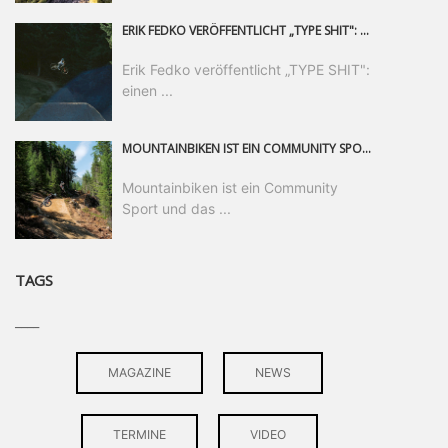
ERIK FEDKO VERÖFFENTLICHT „TYPE SHIT": EINEN 23-MINÜTIGEN MOUNTAINBIKE-FILM, ÜBER DREI JAHRE RUND UM DIE WELT GEDREHT. ZEITGLEICH LAUNCHT ER DIE GLEICHNAMIGE KOLLEKTION SEINER BRAND TYPE. EIN SEGMENT DES FILMS ERSCHEINT SEPARAT AUF RED BULL BIKE.
Erik Fedko veröffentlicht „TYPE SHIT":
einen ...
MOUNTAINBIKEN IST EIN COMMUNITY SPORT UND DAS BEWEIST SICH IN DER BIKE REPUBLIC SÖLDEN GERADE EINDRUCKSVOLL AUF ALLEN LEVELN. FREERIDE PROFI, SHAPERIN UND FRISCH GEWÄHLTE SWATCH NINES MVP VERO SANDLER IST BEGEISTERT VON DER VIELFALT DER BIKE DESTINATION, DER NEUEN JUMPLINE UND PLÄDIERT FÜR MUT BEI (FRAUEN) COMMUNITIES. VERO UND IHR VERLOBTER SAM HODGES VERBRINGEN MEHRERE MONATE IN DER BIKE REPUBLIC UND LASSEN UNS DARAN TEILHABEN. UM COMMUNITY GEHT ES AUCH BEI DER PARTNERSCHAFT ZWISCHEN SÖLDEN UND DEM NEUEN RIDERS PARK DONOVALY IN DER SLOWAKEI: DER DORTIGE TOURISMUSDIREKTOR JIRI PEC IST ÜBERZEUGT: VON MEHR BIKEPARKS PROFITIERT DIE GANZE MTB-SZENE – UND MIT DOMINIK LINSER, GESCHÄFTSFÜHRER DER BRS, HAT ER DAMIT DEN PERFEKTEN PARTNER GEFUNDEN.
Mountainbiken ist ein Community
Sport und das ...
TAGS
____
MAGAZINE
NEWS
TERMINE
VIDEO