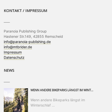
KONTAKT / IMPRESSUM
____
Paranoia Publishing Group
Hastener Str.149, 42855 Remscheid
info@paranoia-publishing.de
info@mtbrider.de
Impressum
Datenschutz
NEWS
____
WENN ANDERE BIKEPARKS LÄNGST IM WINTERSCHLAF SIND, IST MAN IN SAALFELDEN LEOGANG IMMER NOCH AM MOUNTAINBIKEN. IST DER HERBST DIE SCHÖNSTE ZEIT DES JAHRES? AUF DEN TRAILS RUND UM SAALFELDEN LEOGANG UND IM EPIC BIKEPARK LEOGANG IST ER DAS AUF JEDEN FALL – UND DIE GEFÜHLT DIE LÄNGSTE NOCH DAZU. NOCH BIS MINDESTENS 8. NOVEMBER STEHT DAS PINZGAUER MOUNTAINBIKE-PARADIES ALLEN RIDERN OFFEN, DIE EINFACH NICHT GENUG KRIEGEN KÖNNEN. DABEI HÄLT DIE GOLDENE JAHRESZEIT IN SAALFELDEN LEOGANG WEIT MEHR ALS LINES, TRAILS UND HERBSTPANORAMEN BEREIT: MIT DEM BIKE FESTIVAL, VERSCHIEDENEN LADIES SHRED EVENTS UND EINEM DIE GESAMTE SAISON ANDAUERNDEN PHOTO CONTEST ZUM 25-JÄHRIGEN BIKEPARK-JUBILÄUM GIBT ES RUND UM ÖSTERREICHS ÄLTESTEN BIKEPARK EINIGES ZU ERLEBEN.
Wenn andere Bikeparks längst im
Winterschlaf ...