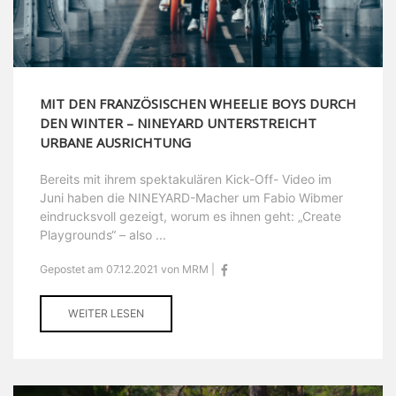
MIT DEN FRANZÖSISCHEN WHEELIE BOYS DURCH
DEN WINTER – NINEYARD UNTERSTREICHT
URBANE AUSRICHTUNG
Bereits mit ihrem spektakulären Kick-Off- Video im
Juni haben die NINEYARD-Macher um Fabio Wibmer
eindrucksvoll gezeigt, worum es ihnen geht: „Create
Playgrounds“ – also ...
Gepostet am 07.12.2021 von MRM |
WEITER LESEN