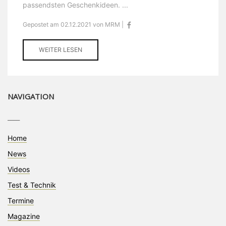
passendsten Geschenkideen. ...
Gepostet am 02.12.2021 von MRM |
WEITER LESEN
NAVIGATION
____
Home
News
Videos
Test & Technik
Termine
Magazine