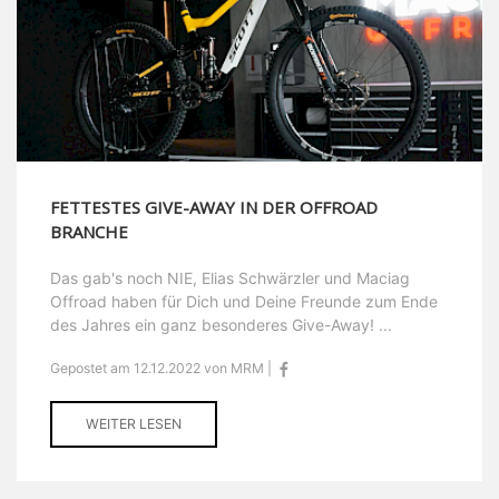
FETTESTES GIVE-AWAY IN DER OFFROAD
BRANCHE
Das gab's noch NIE, Elias Schwärzler und Maciag
Offroad haben für Dich und Deine Freunde zum Ende
des Jahres ein ganz besonderes Give-Away! ...
Gepostet am 12.12.2022 von MRM |
WEITER LESEN