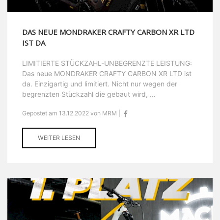
DAS NEUE MONDRAKER CRAFTY CARBON XR LTD
IST DA
LIMITIERTE STÜCKZAHL-UNBEGRENZTE LEISTUNG:
Das neue MONDRAKER CRAFTY CARBON XR LTD ist
da. Einzigartig und limitiert. Nicht nur wegen der
begrenzten Stückzahl die gebaut wird, ...
Gepostet am 13.12.2022 von MRM |
WEITER LESEN