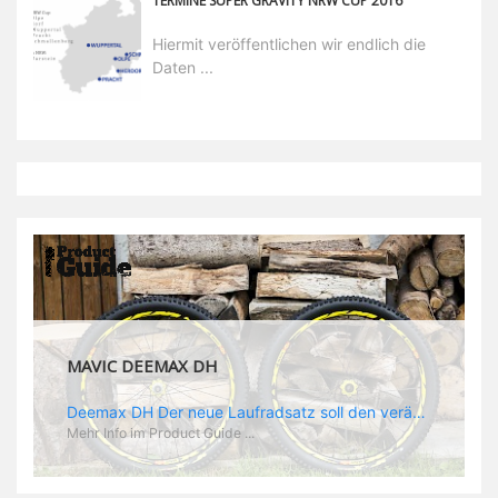
TERMINE SUPER GRAVITY NRW CUP 2016
Hiermit veröffentlichen wir endlich die
Daten ...
MAVIC DEEMAX DH
Deemax DH Der neue Laufradsatz soll den veränderten Ansprüchen im Downhill Einsatz gerecht werden: die Geschwindigkeiten werden immer höher, die Kräfte, die aufs Material wirken ebenfalls. Damit steigen natürlich auch die Ansprüche der Fahrer ans Material. Das einzige, was eventuell niedriger wird, ist der Reifendruck. Somit ergibt sich der Anforderungskatalog an das Deemax-Update. Hier ist das Ergebnis: - der Laufradsatz bekam eine neue Felge mit 28 mm Innenbreite. Laut Scott Sharples ist das der beste Kompromiss aus Stabilität, Gewicht und Steifigkeit, vor allem aber passt diese Breite am besten zu den Reifen, die aktuell auf dem Markt sind und im Renneinsatz gefahren werden. Es gehe auch breite und schmaler, 28 mm hätten sich aber im Test als Optimum herausgestellt. - mit einem 4D-Fertigungsprozess wurde die Materialverteilung optimiert: Stabilität dort, wo sie erforderlich ist, Gewichtsersparnis da, wo es Sinn macht. Somit gibt Mavic eine GGewichtsersparnis von 15 % an, ohne an Stabilität einzubüßen - neue, ultraleichte „double butted“ Speichen und ein super effizienter Freilauf - Mavics bewährtes UST System für perfekte Kompatibilität mit Tubeless Reifen - Gewicht (Laufradset): 1944 g)
Mehr Info im Product Guide ...