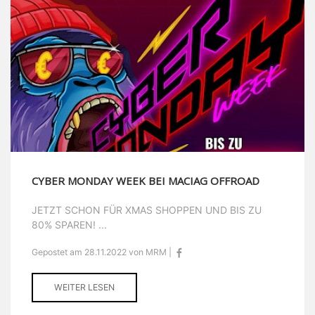
CYBER MONDAY WEEK BEI MACIAG OFFROAD
JETZT SCHON FÜR XMAS SHOPPEN UND BIS ZU
80% SPAREN! ...
Gepostet am 28.11.2022 von MRM |
WEITER LESEN