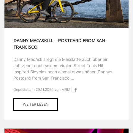
DANNY MACASKILL – POSTCARD FROM SAN
FRANCISCO
Danny MacAskill legt die Messlatte auch über ein
Jahrzehnt nach seinem viralen Street Trials Hit
Inspired Bicycles noch einmal etwas höher. Dannys
Postcard from San Francisco ...
Gepostet am 29.11.2022 von MRM |
WEITER LESEN