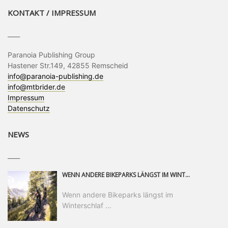
KONTAKT / IMPRESSUM
____
Paranoia Publishing Group
Hastener Str.149, 42855 Remscheid
info@paranoia-publishing.de
info@mtbrider.de
Impressum
Datenschutz
NEWS
____
WENN ANDERE BIKEPARKS LÄNGST IM WINTERSCHLAF SIND, IST MAN IN SAALFELDEN LEOGANG IMMER NOCH AM MOUNTAINBIKEN. IST DER HERBST DIE SCHÖNSTE ZEIT DES JAHRES? AUF DEN TRAILS RUND UM SAALFELDEN LEOGANG UND IM EPIC BIKEPARK LEOGANG IST ER DAS AUF JEDEN FALL – UND DIE GEFÜHLT DIE LÄNGSTE NOCH DAZU. NOCH BIS MINDESTENS 8. NOVEMBER STEHT DAS PINZGAUER MOUNTAINBIKE-PARADIES ALLEN RIDERN OFFEN, DIE EINFACH NICHT GENUG KRIEGEN KÖNNEN. DABEI HÄLT DIE GOLDENE JAHRESZEIT IN SAALFELDEN LEOGANG WEIT MEHR ALS LINES, TRAILS UND HERBSTPANORAMEN BEREIT: MIT DEM BIKE FESTIVAL, VERSCHIEDENEN LADIES SHRED EVENTS UND EINEM DIE GESAMTE SAISON ANDAUERNDEN PHOTO CONTEST ZUM 25-JÄHRIGEN BIKEPARK-JUBILÄUM GIBT ES RUND UM ÖSTERREICHS ÄLTESTEN BIKEPARK EINIGES ZU ERLEBEN.
Wenn andere Bikeparks längst im
Winterschlaf ...