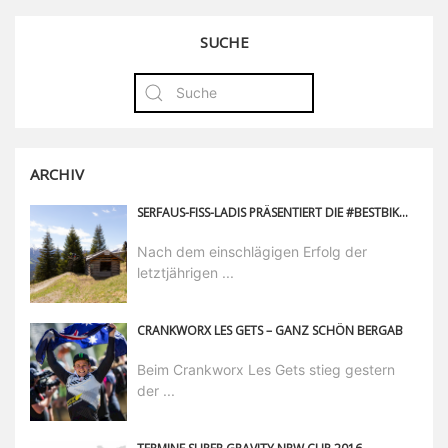
SUCHE
ARCHIV
SERFAUS-FISS-LADIS PRÄSENTIERT DIE #BESTBIKEREEL-CHALLENGE
Nach dem einschlägigen Erfolg der
letztjährigen ...
CRANKWORX LES GETS – GANZ SCHÖN BERGAB
Beim Crankworx Les Gets stieg gestern
der ...