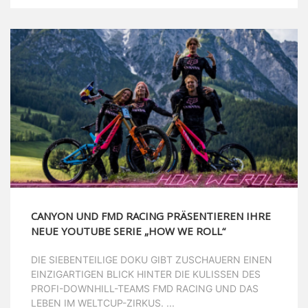
CANYON UND FMD RACING PRÄSENTIEREN IHRE
NEUE YOUTUBE SERIE „HOW WE ROLL“
DIE SIEBENTEILIGE DOKU GIBT ZUSCHAUERN EINEN
EINZIGARTIGEN BLICK HINTER DIE KULISSEN DES
PROFI-DOWNHILL-TEAMS FMD RACING UND DAS
LEBEN IM WELTCUP-ZIRKUS. ...