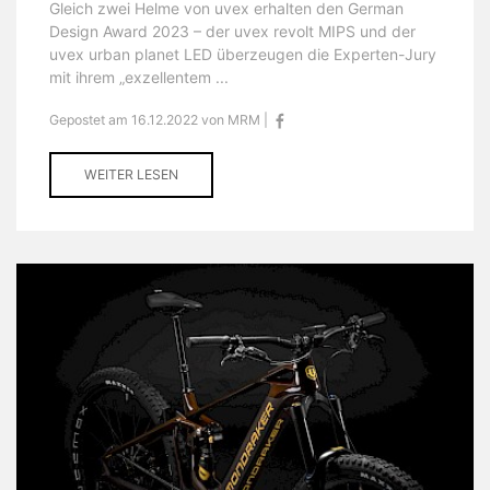
Gleich zwei Helme von uvex erhalten den German
Design Award 2023 – der uvex revolt MIPS und der
uvex urban planet LED überzeugen die Experten-Jury
mit ihrem „exzellentem ...
Gepostet am 16.12.2022 von MRM |
WEITER LESEN