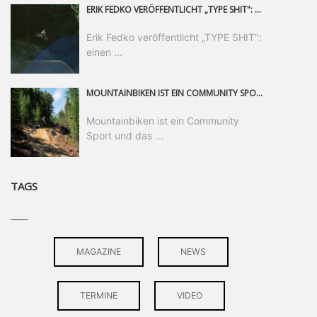
ERIK FEDKO VERÖFFENTLICHT „TYPE SHIT": EINEN 23-MINÜTIGEN MOUNTAINBIKE-FILM, ÜBER DREI JAHRE RUND UM DIE WELT GEDREHT. ZEITGLEICH LAUNCHT ER DIE GLEICHNAMIGE KOLLEKTION SEINER BRAND TYPE. EIN SEGMENT DES FILMS ERSCHEINT SEPARAT AUF RED BULL BIKE.
Erik Fedko veröffentlicht „TYPE SHIT":
einen ...
MOUNTAINBIKEN IST EIN COMMUNITY SPORT UND DAS BEWEIST SICH IN DER BIKE REPUBLIC SÖLDEN GERADE EINDRUCKSVOLL AUF ALLEN LEVELN. FREERIDE PROFI, SHAPERIN UND FRISCH GEWÄHLTE SWATCH NINES MVP VERO SANDLER IST BEGEISTERT VON DER VIELFALT DER BIKE DESTINATION, DER NEUEN JUMPLINE UND PLÄDIERT FÜR MUT BEI (FRAUEN) COMMUNITIES. VERO UND IHR VERLOBTER SAM HODGES VERBRINGEN MEHRERE MONATE IN DER BIKE REPUBLIC UND LASSEN UNS DARAN TEILHABEN. UM COMMUNITY GEHT ES AUCH BEI DER PARTNERSCHAFT ZWISCHEN SÖLDEN UND DEM NEUEN RIDERS PARK DONOVALY IN DER SLOWAKEI: DER DORTIGE TOURISMUSDIREKTOR JIRI PEC IST ÜBERZEUGT: VON MEHR BIKEPARKS PROFITIERT DIE GANZE MTB-SZENE – UND MIT DOMINIK LINSER, GESCHÄFTSFÜHRER DER BRS, HAT ER DAMIT DEN PERFEKTEN PARTNER GEFUNDEN.
Mountainbiken ist ein Community
Sport und das ...
TAGS
____
MAGAZINE
NEWS
TERMINE
VIDEO