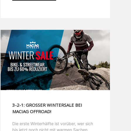
3-2-1: GROSSER WINTERSALE BEI M
ACIAG OFFROAD!
Die erste Winterhälfte ist vorüber, wer sich
bis jetzt noch nicht mit warmen Sachen