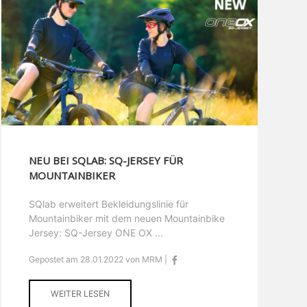
NEU BEI SQLAB: SQ-JERSEY FÜR
MOUNTAINBIKER
SQlab erweitert Bekleidungslinie für
Mountainbiker mit dem neuen Mountainbike
Jersey: SQ-Jersey ONE OX ...
Gepostet am 28.01.2022 von MRM |
WEITER LESEN