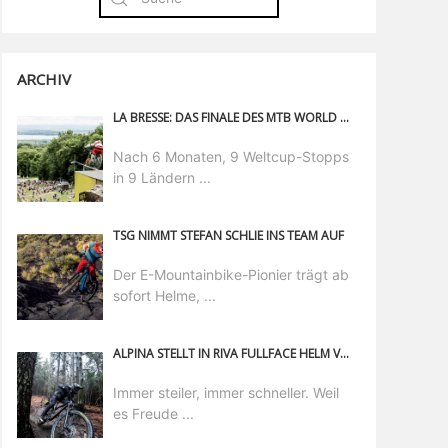
ARCHIV
LA BRESSE: DAS FINALE DES MTB WORLD CUP
Nach 6 Monaten, 9 Weltcup-Stopps
in 9 Ländern ...
TSG NIMMT STEFAN SCHLIE INS TEAM AUF
Der E-Mountainbike-Pionier trägt ab
sofort Helme, ...
ALPINA STELLT IN RIVA FULLFACE HELM VOR UND ZEICHNET PODCAST MIT GEOFF GULEVICH LIVE AUF
Immer steiler, immer schneller. Weil
es Freude ...