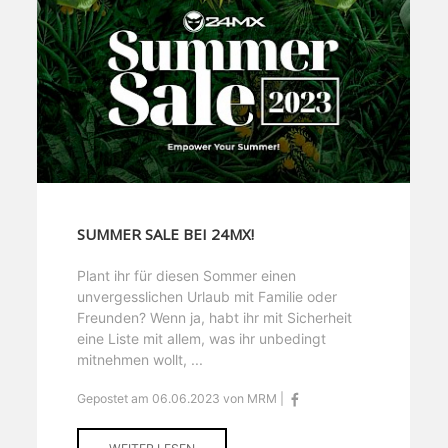
SUMMER SALE BEI 24MX!
Plant ihr für diesen Sommer einen
unvergesslichen Urlaub mit Familie oder
Freunden? Wenn ja, habt ihr mit Sicherheit
eine Liste mit allem, was ihr unbedingt
mitnehmen wollt, ...
Gepostet am 06.06.2023 von MRM |