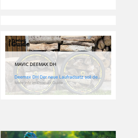
MAVIC DEEMAX DH
Deemax DH Der neue Laufradsatz soll den veränderten Ansprüchen im Downhill Einsatz gerecht werden: die Geschwindigkeiten werden immer höher, die Kräfte, die aufs Material wirken ebenfalls. Damit steigen natürlich auch die Ansprüche der Fahrer ans Material. Das einzige, was eventuell niedriger wird, ist der Reifendruck. Somit ergibt sich der Anforderungskatalog an das Deemax-Update. Hier ist das Ergebnis: - der Laufradsatz bekam eine neue Felge mit 28 mm Innenbreite. Laut Scott Sharples ist das der beste Kompromiss aus Stabilität, Gewicht und Steifigkeit, vor allem aber passt diese Breite am besten zu den Reifen, die aktuell auf dem Markt sind und im Renneinsatz gefahren werden. Es gehe auch breite und schmaler, 28 mm hätten sich aber im Test als Optimum herausgestellt. - mit einem 4D-Fertigungsprozess wurde die Materialverteilung optimiert: Stabilität dort, wo sie erforderlich ist, Gewichtsersparnis da, wo es Sinn macht. Somit gibt Mavic eine GGewichtsersparnis von 15 % an, ohne an Stabilität einzubüßen - neue, ultraleichte „double butted“ Speichen und ein super effizienter Freilauf - Mavics bewährtes UST System für perfekte Kompatibilität mit Tubeless Reifen - Gewicht (Laufradset): 1944 g)
Mehr Info im Product Guide ...