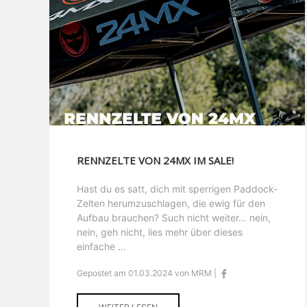
RENNZELTE VON 24MX IM SALE!
Hast du es satt, dich mit sperrigen Paddock-
Zelten herumzuschlagen, die ewig für den
Aufbau brauchen? Such nicht weiter... nein,
nein, geh nicht, lies mehr über dieses
einfache ...
Gepostet am 01.03.2024 von MRM |