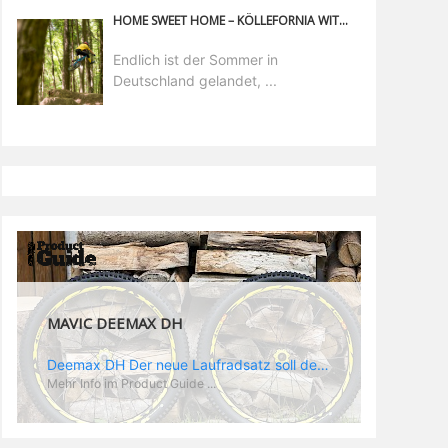
HOME SWEET HOME – KÖLLEFORNIA WITH SPEED AND STYLE
Endlich ist der Sommer in
Deutschland gelandet, ...
MAVIC DEEMAX DH
Deemax DH Der neue Laufradsatz soll den veränderten Ansprüchen im Downhill Einsatz gerecht werden: die Geschwindigkeiten werden immer höher, die Kräfte, die aufs Material wirken ebenfalls. Damit steigen natürlich auch die Ansprüche der Fahrer ans Material. Das einzige, was eventuell niedriger wird, ist der Reifendruck. Somit ergibt sich der Anforderungskatalog an das Deemax-Update. Hier ist das Ergebnis: - der Laufradsatz bekam eine neue Felge mit 28 mm Innenbreite. Laut Scott Sharples ist das der beste Kompromiss aus Stabilität, Gewicht und Steifigkeit, vor allem aber passt diese Breite am besten zu den Reifen, die aktuell auf dem Markt sind und im Renneinsatz gefahren werden. Es gehe auch breite und schmaler, 28 mm hätten sich aber im Test als Optimum herausgestellt. - mit einem 4D-Fertigungsprozess wurde die Materialverteilung optimiert: Stabilität dort, wo sie erforderlich ist, Gewichtsersparnis da, wo es Sinn macht. Somit gibt Mavic eine GGewichtsersparnis von 15 % an, ohne an Stabilität einzubüßen - neue, ultraleichte „double butted“ Speichen und ein super effizienter Freilauf - Mavics bewährtes UST System für perfekte Kompatibilität mit Tubeless Reifen - Gewicht (Laufradset): 1944 g)
Mehr Info im Product Guide ...