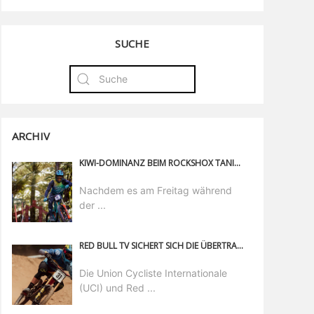
SUCHE
ARCHIV
KIWI-DOMINANZ BEIM ROCKSHOX TANIWHA DOWNHILL IN CRANKWORX ROTORUA
Nachdem es am Freitag während
der ...
RED BULL TV SICHERT SICH DIE ÜBERTRAGUNGSRECHTE DES WC
Die Union Cycliste Internationale
(UCI) und Red ...