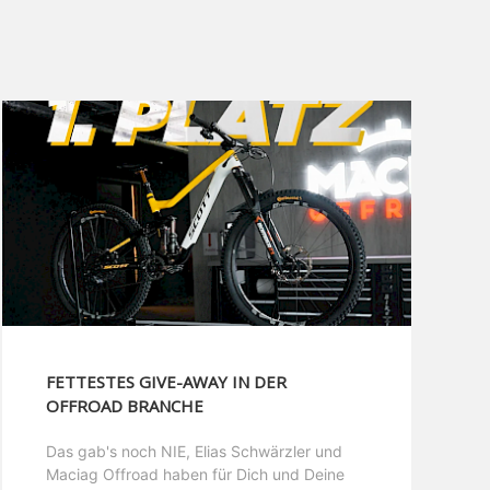
FETTESTES GIVE-AWAY IN DER
OFFROAD BRANCHE
Das gab's noch NIE, Elias Schwärzler und
Maciag Offroad haben für Dich und Deine