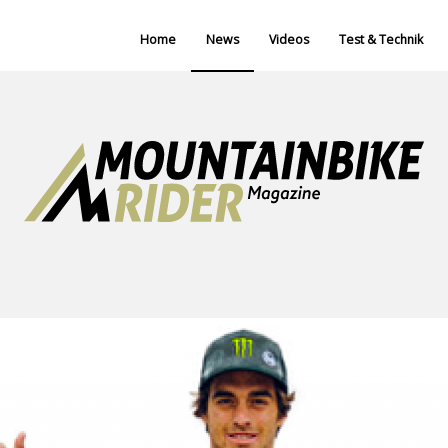
Home
News
Videos
Test & Technik