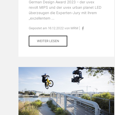
German Design Award 2023 – der uvex
revolt MIPS und der uvex urban planet LED
überzeugen die Experten-Jury mit ihrem
„exzellentem ...
Gepostet am 16.12.2022 von MRM |
WEITER LESEN