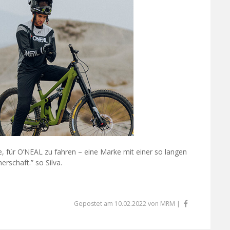
e, für O’NEAL zu fahren – eine Marke mit einer so langen
erschaft.” so Silva.
Gepostet am 10.02.2022 von MRM |