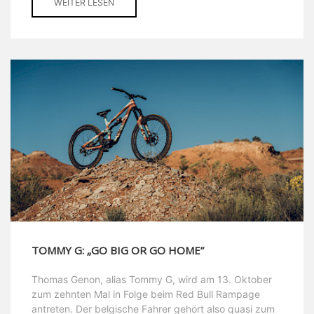
WEITER LESEN
TOMMY G: „GO BIG OR GO HOME”
Thomas Genon, alias Tommy G, wird am 13. Oktober
zum zehnten Mal in Folge beim Red Bull Rampage
antreten. Der belgische Fahrer gehört also quasi zum