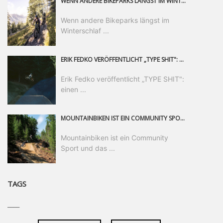
WENN ANDERE BIKEPARKS LÄNGST IM WINTERSCHLAF SIND, IST MAN IN SAALFELDEN LEOGANG IMMER NOCH AM MOUNTAINBIKEN. IST DER HERBST DIE SCHÖNSTE ZEIT DES JAHRES? AUF DEN TRAILS RUND UM SAALFELDEN LEOGANG UND IM EPIC BIKEPARK LEOGANG IST ER DAS AUF JEDEN FALL – UND DIE GEFÜHLT DIE LÄNGSTE NOCH DAZU. NOCH BIS MINDESTENS 8. NOVEMBER STEHT DAS PINZGAUER MOUNTAINBIKE-PARADIES ALLEN RIDERN OFFEN, DIE EINFACH NICHT GENUG KRIEGEN KÖNNEN. DABEI HÄLT DIE GOLDENE JAHRESZEIT IN SAALFELDEN LEOGANG WEIT MEHR ALS LINES, TRAILS UND HERBSTPANORAMEN BEREIT: MIT DEM BIKE FESTIVAL, VERSCHIEDENEN LADIES SHRED EVENTS UND EINEM DIE GESAMTE SAISON ANDAUERNDEN PHOTO CONTEST ZUM 25-JÄHRIGEN BIKEPARK-JUBILÄUM GIBT ES RUND UM ÖSTERREICHS ÄLTESTEN BIKEPARK EINIGES ZU ERLEBEN.
Wenn andere Bikeparks längst im
Winterschlaf ...
ERIK FEDKO VERÖFFENTLICHT „TYPE SHIT": EINEN 23-MINÜTIGEN MOUNTAINBIKE-FILM, ÜBER DREI JAHRE RUND UM DIE WELT GEDREHT. ZEITGLEICH LAUNCHT ER DIE GLEICHNAMIGE KOLLEKTION SEINER BRAND TYPE. EIN SEGMENT DES FILMS ERSCHEINT SEPARAT AUF RED BULL BIKE.
Erik Fedko veröffentlicht „TYPE SHIT":
einen ...
MOUNTAINBIKEN IST EIN COMMUNITY SPORT UND DAS BEWEIST SICH IN DER BIKE REPUBLIC SÖLDEN GERADE EINDRUCKSVOLL AUF ALLEN LEVELN. FREERIDE PROFI, SHAPERIN UND FRISCH GEWÄHLTE SWATCH NINES MVP VERO SANDLER IST BEGEISTERT VON DER VIELFALT DER BIKE DESTINATION, DER NEUEN JUMPLINE UND PLÄDIERT FÜR MUT BEI (FRAUEN) COMMUNITIES. VERO UND IHR VERLOBTER SAM HODGES VERBRINGEN MEHRERE MONATE IN DER BIKE REPUBLIC UND LASSEN UNS DARAN TEILHABEN. UM COMMUNITY GEHT ES AUCH BEI DER PARTNERSCHAFT ZWISCHEN SÖLDEN UND DEM NEUEN RIDERS PARK DONOVALY IN DER SLOWAKEI: DER DORTIGE TOURISMUSDIREKTOR JIRI PEC IST ÜBERZEUGT: VON MEHR BIKEPARKS PROFITIERT DIE GANZE MTB-SZENE – UND MIT DOMINIK LINSER, GESCHÄFTSFÜHRER DER BRS, HAT ER DAMIT DEN PERFEKTEN PARTNER GEFUNDEN.
Mountainbiken ist ein Community
Sport und das ...
TAGS
____