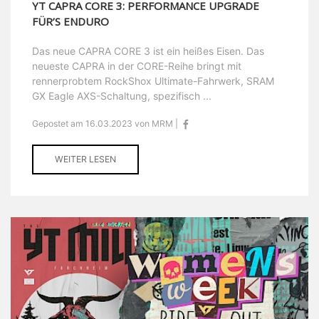
YT CAPRA CORE 3: PERFORMANCE UPGRADE
FÜR’S ENDURO
Das neue CAPRA CORE 3 ist ein heißes Eisen. Das
neueste CAPRA in der CORE-Reihe bringt mit
rennerprobtem RockShox Ultimate-Fahrwerk, SRAM
GX Eagle AXS-Schaltung, spezifisch ...
Gepostet am 16.03.2023 von MRM |
WEITER LESEN