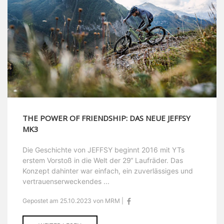
THE POWER OF FRIENDSHIP: DAS NEUE JEFFSY
MK3
Die Geschichte von JEFFSY beginnt 2016 mit YTs
erstem Vorstoß in die Welt der 29“ Laufräder. Das
Konzept dahinter war einfach, ein zuverlässiges und
vertrauenserweckendes ...
Gepostet am 25.10.2023 von MRM |