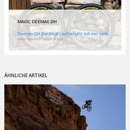
MAVIC DEEMAX DH
Deemax DH Der neue Laufradsatz soll den veränderten Ansprüchen im Downhill Einsatz gerecht werden: die Geschwindigkeiten werden immer höher, die Kräfte, die aufs Material wirken ebenfalls. Damit steigen natürlich auch die Ansprüche der Fahrer ans Material. Das einzige, was eventuell niedriger wird, ist der Reifendruck. Somit ergibt sich der Anforderungskatalog an das Deemax-Update. Hier ist das Ergebnis: - der Laufradsatz bekam eine neue Felge mit 28 mm Innenbreite. Laut Scott Sharples ist das der beste Kompromiss aus Stabilität, Gewicht und Steifigkeit, vor allem aber passt diese Breite am besten zu den Reifen, die aktuell auf dem Markt sind und im Renneinsatz gefahren werden. Es gehe auch breite und schmaler, 28 mm hätten sich aber im Test als Optimum herausgestellt. - mit einem 4D-Fertigungsprozess wurde die Materialverteilung optimiert: Stabilität dort, wo sie erforderlich ist, Gewichtsersparnis da, wo es Sinn macht. Somit gibt Mavic eine GGewichtsersparnis von 15 % an, ohne an Stabilität einzubüßen - neue, ultraleichte „double butted“ Speichen und ein super effizienter Freilauf - Mavics bewährtes UST System für perfekte Kompatibilität mit Tubeless Reifen - Gewicht (Laufradset): 1944 g)
Mehr Info im Product Guide ...
ÄHNLICHE ARTIKEL