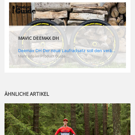
MAVIC DEEMAX DH
Deemax DH Der neue Laufradsatz soll den veränderten Ansprüchen im Downhill Einsatz gerecht werden: die Geschwindigkeiten werden immer höher, die Kräfte, die aufs Material wirken ebenfalls. Damit steigen natürlich auch die Ansprüche der Fahrer ans Material. Das einzige, was eventuell niedriger wird, ist der Reifendruck. Somit ergibt sich der Anforderungskatalog an das Deemax-Update. Hier ist das Ergebnis: - der Laufradsatz bekam eine neue Felge mit 28 mm Innenbreite. Laut Scott Sharples ist das der beste Kompromiss aus Stabilität, Gewicht und Steifigkeit, vor allem aber passt diese Breite am besten zu den Reifen, die aktuell auf dem Markt sind und im Renneinsatz gefahren werden. Es gehe auch breite und schmaler, 28 mm hätten sich aber im Test als Optimum herausgestellt. - mit einem 4D-Fertigungsprozess wurde die Materialverteilung optimiert: Stabilität dort, wo sie erforderlich ist, Gewichtsersparnis da, wo es Sinn macht. Somit gibt Mavic eine GGewichtsersparnis von 15 % an, ohne an Stabilität einzubüßen - neue, ultraleichte „double butted“ Speichen und ein super effizienter Freilauf - Mavics bewährtes UST System für perfekte Kompatibilität mit Tubeless Reifen - Gewicht (Laufradset): 1944 g)
Mehr Info im Product Guide ...
ÄHNLICHE ARTIKEL