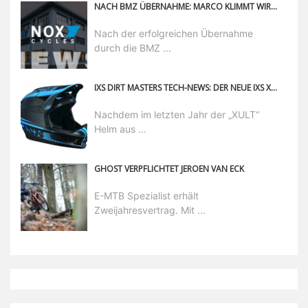
NACH BMZ ÜBERNAHME: MARCO KLIMMT WIRD NEUER NOX CYCLES GESCHÄFTSFÜHRER
Nach der erfolgreichen Übernahme
durch die BMZ ...
IXS DIRT MASTERS TECH-NEWS: DER NEUE IXS XACT FULLFACE HELM
Nachdem im letzten Jahr der „XULT“
Helm aus ...
GHOST VERPFLICHTET JEROEN VAN ECK
E-MTB Spezialist erhält
Zweijahresvertrag. Mit ...