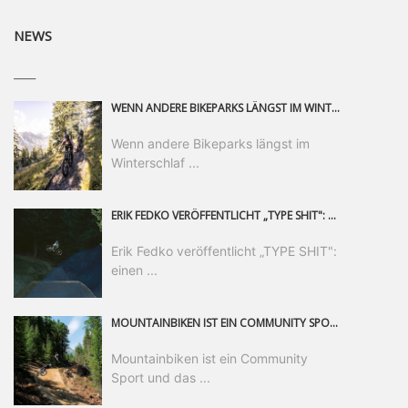
NEWS
____
WENN ANDERE BIKEPARKS LÄNGST IM WINTERSCHLAF SIND, IST MAN IN SAALFELDEN LEOGANG IMMER NOCH AM MOUNTAINBIKEN. IST DER HERBST DIE SCHÖNSTE ZEIT DES JAHRES? AUF DEN TRAILS RUND UM SAALFELDEN LEOGANG UND IM EPIC BIKEPARK LEOGANG IST ER DAS AUF JEDEN FALL – UND DIE GEFÜHLT DIE LÄNGSTE NOCH DAZU. NOCH BIS MINDESTENS 8. NOVEMBER STEHT DAS PINZGAUER MOUNTAINBIKE-PARADIES ALLEN RIDERN OFFEN, DIE EINFACH NICHT GENUG KRIEGEN KÖNNEN. DABEI HÄLT DIE GOLDENE JAHRESZEIT IN SAALFELDEN LEOGANG WEIT MEHR ALS LINES, TRAILS UND HERBSTPANORAMEN BEREIT: MIT DEM BIKE FESTIVAL, VERSCHIEDENEN LADIES SHRED EVENTS UND EINEM DIE GESAMTE SAISON ANDAUERNDEN PHOTO CONTEST ZUM 25-JÄHRIGEN BIKEPARK-JUBILÄUM GIBT ES RUND UM ÖSTERREICHS ÄLTESTEN BIKEPARK EINIGES ZU ERLEBEN.
Wenn andere Bikeparks längst im
Winterschlaf ...
ERIK FEDKO VERÖFFENTLICHT „TYPE SHIT": EINEN 23-MINÜTIGEN MOUNTAINBIKE-FILM, ÜBER DREI JAHRE RUND UM DIE WELT GEDREHT. ZEITGLEICH LAUNCHT ER DIE GLEICHNAMIGE KOLLEKTION SEINER BRAND TYPE. EIN SEGMENT DES FILMS ERSCHEINT SEPARAT AUF RED BULL BIKE.
Erik Fedko veröffentlicht „TYPE SHIT":
einen ...
MOUNTAINBIKEN IST EIN COMMUNITY SPORT UND DAS BEWEIST SICH IN DER BIKE REPUBLIC SÖLDEN GERADE EINDRUCKSVOLL AUF ALLEN LEVELN. FREERIDE PROFI, SHAPERIN UND FRISCH GEWÄHLTE SWATCH NINES MVP VERO SANDLER IST BEGEISTERT VON DER VIELFALT DER BIKE DESTINATION, DER NEUEN JUMPLINE UND PLÄDIERT FÜR MUT BEI (FRAUEN) COMMUNITIES. VERO UND IHR VERLOBTER SAM HODGES VERBRINGEN MEHRERE MONATE IN DER BIKE REPUBLIC UND LASSEN UNS DARAN TEILHABEN. UM COMMUNITY GEHT ES AUCH BEI DER PARTNERSCHAFT ZWISCHEN SÖLDEN UND DEM NEUEN RIDERS PARK DONOVALY IN DER SLOWAKEI: DER DORTIGE TOURISMUSDIREKTOR JIRI PEC IST ÜBERZEUGT: VON MEHR BIKEPARKS PROFITIERT DIE GANZE MTB-SZENE – UND MIT DOMINIK LINSER, GESCHÄFTSFÜHRER DER BRS, HAT ER DAMIT DEN PERFEKTEN PARTNER GEFUNDEN.
Mountainbiken ist ein Community
Sport und das ...