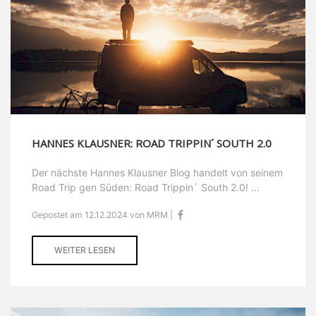
HANNES KLAUSNER: ROAD TRIPPIN´ SOUTH 2.0
Der nächste Hannes Klausner Blog handelt von seinem
Road Trip gen Süden: Road Trippin´ South 2.0! ...
Gepostet am 12.12.2024 von MRM |
WEITER LESEN