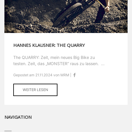
HANNES KLAUSNER: THE QUARRY
The QUARRY: Zeit, mein neues Big Bike zu
testen. Zeit, das „MONSTER“ raus zu lassen. ...
Gepostet am 21.11.2024 von MRM |
WEITER LESEN
NAVIGATION
____