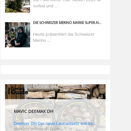
vorbei und ...
DIE SCHWEIZER MERINO MARKE SUPER.NATURAL SETZT AUF UMWELTGERECHTES VERPACKEN
Heute präsentiert die Schweizer
Merino ...
MAVIC DEEMAX PRO
Deemax Pro Schuh Vielleicht fragt ihr euch, was ein Schuh mit Deemax zu tun hat? Nun, hier spielt vor allem der Einsatzzweck eine Rolle: Deemax steht für Gravity pur und dafür ist auch der neue Schuh gedacht, der vor allem den Ideen von Downhill Legende Fabien Barel entspricht. Der Schuh soll ganz der Deemax Philosophie entsprechen: kompromisslose Funktion, effizient und hoher Komfort standen auf der Wunschliste von Fabien. Und das kam dabei heraus: - die neue „Energy Grip AM“ Sohle bietet maximale Stabilität und optimalen Grip auf dem Pedal. - die „Ergo Fit“ Innensohle soll super hohen Komfort bieten und optimal sitzen und zwar den ganzen Tag lang. - eine 3D-Mesch-Konstruktion soll den Fuß belüften und sowohl bei Sonne also auch unter kühlen Bedingungen für optimales Fußklima sorgen - die Assymetrische Konstruktion mit höherem Seitenteil innen soll den Knöchel optimal schützen - extra Schutz für die Zehen und die Fersen
Mehr Info im Product Guide ...