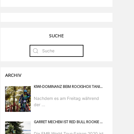
SUCHE
ARCHIV
KIWI-DOMINANZ BEIM ROCKSHOX TANIWHA DOWNHILL IN CRANKWORX ROTORUA
Nachdem es am Freitag während
der ...
GARRET MECHEM IST RED BULL ROOKIE OF THE YEAR 2020
Die FMB World Tour-Saison 2020 ist