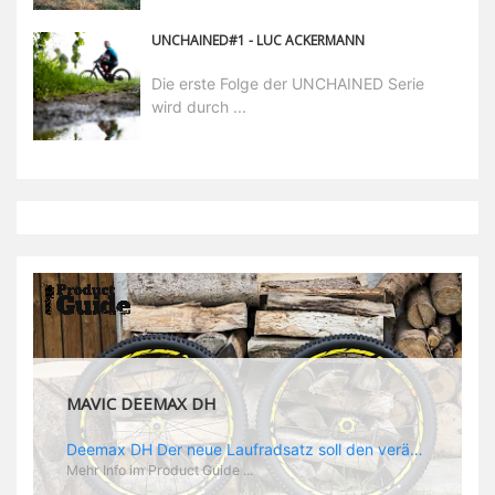
UNCHAINED#1 - LUC ACKERMANN
Die erste Folge der UNCHAINED Serie
wird durch ...
MAVIC DEEMAX DH
Deemax DH Der neue Laufradsatz soll den veränderten Ansprüchen im Downhill Einsatz gerecht werden: die Geschwindigkeiten werden immer höher, die Kräfte, die aufs Material wirken ebenfalls. Damit steigen natürlich auch die Ansprüche der Fahrer ans Material. Das einzige, was eventuell niedriger wird, ist der Reifendruck. Somit ergibt sich der Anforderungskatalog an das Deemax-Update. Hier ist das Ergebnis: - der Laufradsatz bekam eine neue Felge mit 28 mm Innenbreite. Laut Scott Sharples ist das der beste Kompromiss aus Stabilität, Gewicht und Steifigkeit, vor allem aber passt diese Breite am besten zu den Reifen, die aktuell auf dem Markt sind und im Renneinsatz gefahren werden. Es gehe auch breite und schmaler, 28 mm hätten sich aber im Test als Optimum herausgestellt. - mit einem 4D-Fertigungsprozess wurde die Materialverteilung optimiert: Stabilität dort, wo sie erforderlich ist, Gewichtsersparnis da, wo es Sinn macht. Somit gibt Mavic eine GGewichtsersparnis von 15 % an, ohne an Stabilität einzubüßen - neue, ultraleichte „double butted“ Speichen und ein super effizienter Freilauf - Mavics bewährtes UST System für perfekte Kompatibilität mit Tubeless Reifen - Gewicht (Laufradset): 1944 g)
Mehr Info im Product Guide ...