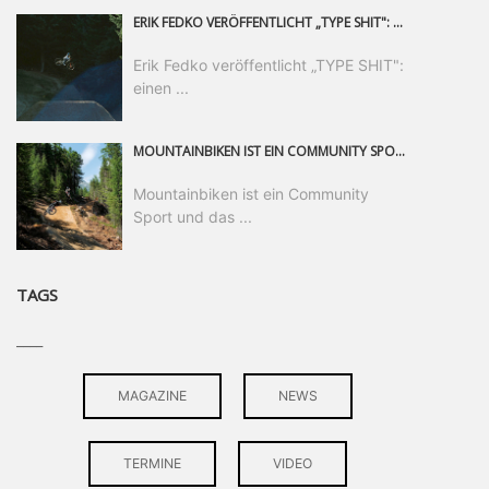
ERIK FEDKO VERÖFFENTLICHT „TYPE SHIT": EINEN 23-MINÜTIGEN MOUNTAINBIKE-FILM, ÜBER DREI JAHRE RUND UM DIE WELT GEDREHT. ZEITGLEICH LAUNCHT ER DIE GLEICHNAMIGE KOLLEKTION SEINER BRAND TYPE. EIN SEGMENT DES FILMS ERSCHEINT SEPARAT AUF RED BULL BIKE.
Erik Fedko veröffentlicht „TYPE SHIT":
einen ...
MOUNTAINBIKEN IST EIN COMMUNITY SPORT UND DAS BEWEIST SICH IN DER BIKE REPUBLIC SÖLDEN GERADE EINDRUCKSVOLL AUF ALLEN LEVELN. FREERIDE PROFI, SHAPERIN UND FRISCH GEWÄHLTE SWATCH NINES MVP VERO SANDLER IST BEGEISTERT VON DER VIELFALT DER BIKE DESTINATION, DER NEUEN JUMPLINE UND PLÄDIERT FÜR MUT BEI (FRAUEN) COMMUNITIES. VERO UND IHR VERLOBTER SAM HODGES VERBRINGEN MEHRERE MONATE IN DER BIKE REPUBLIC UND LASSEN UNS DARAN TEILHABEN. UM COMMUNITY GEHT ES AUCH BEI DER PARTNERSCHAFT ZWISCHEN SÖLDEN UND DEM NEUEN RIDERS PARK DONOVALY IN DER SLOWAKEI: DER DORTIGE TOURISMUSDIREKTOR JIRI PEC IST ÜBERZEUGT: VON MEHR BIKEPARKS PROFITIERT DIE GANZE MTB-SZENE – UND MIT DOMINIK LINSER, GESCHÄFTSFÜHRER DER BRS, HAT ER DAMIT DEN PERFEKTEN PARTNER GEFUNDEN.
Mountainbiken ist ein Community
Sport und das ...
TAGS
____
MAGAZINE
NEWS
TERMINE
VIDEO