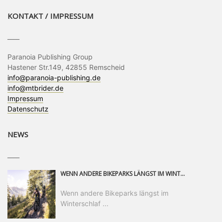
KONTAKT / IMPRESSUM
____
Paranoia Publishing Group
Hastener Str.149, 42855 Remscheid
info@paranoia-publishing.de
info@mtbrider.de
Impressum
Datenschutz
NEWS
____
WENN ANDERE BIKEPARKS LÄNGST IM WINTERSCHLAF SIND, IST MAN IN SAALFELDEN LEOGANG IMMER NOCH AM MOUNTAINBIKEN. IST DER HERBST DIE SCHÖNSTE ZEIT DES JAHRES? AUF DEN TRAILS RUND UM SAALFELDEN LEOGANG UND IM EPIC BIKEPARK LEOGANG IST ER DAS AUF JEDEN FALL – UND DIE GEFÜHLT DIE LÄNGSTE NOCH DAZU. NOCH BIS MINDESTENS 8. NOVEMBER STEHT DAS PINZGAUER MOUNTAINBIKE-PARADIES ALLEN RIDERN OFFEN, DIE EINFACH NICHT GENUG KRIEGEN KÖNNEN. DABEI HÄLT DIE GOLDENE JAHRESZEIT IN SAALFELDEN LEOGANG WEIT MEHR ALS LINES, TRAILS UND HERBSTPANORAMEN BEREIT: MIT DEM BIKE FESTIVAL, VERSCHIEDENEN LADIES SHRED EVENTS UND EINEM DIE GESAMTE SAISON ANDAUERNDEN PHOTO CONTEST ZUM 25-JÄHRIGEN BIKEPARK-JUBILÄUM GIBT ES RUND UM ÖSTERREICHS ÄLTESTEN BIKEPARK EINIGES ZU ERLEBEN.
Wenn andere Bikeparks längst im
Winterschlaf ...