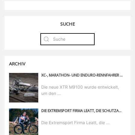
SUCHE
ARCHIV
XC-, MARATHON- UND ENDURO-RENNFAHRER AUFGEPASST: DIE XTR M9100 IST SHIMANOS VIELSEITIGSTE MTB-GRUPPE
Die neue XTR M9100 wurde entwickelt,
um den ...
DIE EXTREMSPORT FIRMA LEATT, DIE SCHUTZAUSRÜSTUNGEN HERSTELLT, HEISST IHREN NEUEN TEAM-FAHRER TOMAS LEMOINE HERZLICH WILLKOMMEN.
Die Extremsport Firma Leatt, die ...