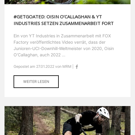
#GETGOATED: OISIN O’CALLAGHAN & YT
INDUSTRIES SETZEN ZUSAMMENARBEIT FORT
Ein von YT Industries in Zusammenarbeit mit FOX
Factory veröffentlichtes Video verrät, dass der
Junioren-UCI-Downhill-Weltmeister von 2020, Oisin
O'Callaghan, auch 2022 ...
Gepostet am 27.01.2022 von MRM |
WEITER LESEN