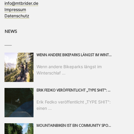
info@mtbrider.de
Impressum
Datenschutz
NEWS
____
WENN ANDERE BIKEPARKS LÄNGST IM WINTERSCHLAF SIND, IST MAN IN SAALFELDEN LEOGANG IMMER NOCH AM MOUNTAINBIKEN. IST DER HERBST DIE SCHÖNSTE ZEIT DES JAHRES? AUF DEN TRAILS RUND UM SAALFELDEN LEOGANG UND IM EPIC BIKEPARK LEOGANG IST ER DAS AUF JEDEN FALL – UND DIE GEFÜHLT DIE LÄNGSTE NOCH DAZU. NOCH BIS MINDESTENS 8. NOVEMBER STEHT DAS PINZGAUER MOUNTAINBIKE-PARADIES ALLEN RIDERN OFFEN, DIE EINFACH NICHT GENUG KRIEGEN KÖNNEN. DABEI HÄLT DIE GOLDENE JAHRESZEIT IN SAALFELDEN LEOGANG WEIT MEHR ALS LINES, TRAILS UND HERBSTPANORAMEN BEREIT: MIT DEM BIKE FESTIVAL, VERSCHIEDENEN LADIES SHRED EVENTS UND EINEM DIE GESAMTE SAISON ANDAUERNDEN PHOTO CONTEST ZUM 25-JÄHRIGEN BIKEPARK-JUBILÄUM GIBT ES RUND UM ÖSTERREICHS ÄLTESTEN BIKEPARK EINIGES ZU ERLEBEN.
Wenn andere Bikeparks längst im
Winterschlaf ...
ERIK FEDKO VERÖFFENTLICHT „TYPE SHIT": EINEN 23-MINÜTIGEN MOUNTAINBIKE-FILM, ÜBER DREI JAHRE RUND UM DIE WELT GEDREHT. ZEITGLEICH LAUNCHT ER DIE GLEICHNAMIGE KOLLEKTION SEINER BRAND TYPE. EIN SEGMENT DES FILMS ERSCHEINT SEPARAT AUF RED BULL BIKE.
Erik Fedko veröffentlicht „TYPE SHIT":
einen ...
MOUNTAINBIKEN IST EIN COMMUNITY SPORT UND DAS BEWEIST SICH IN DER BIKE REPUBLIC SÖLDEN GERADE EINDRUCKSVOLL AUF ALLEN LEVELN. FREERIDE PROFI, SHAPERIN UND FRISCH GEWÄHLTE SWATCH NINES MVP VERO SANDLER IST BEGEISTERT VON DER VIELFALT DER BIKE DESTINATION, DER NEUEN JUMPLINE UND PLÄDIERT FÜR MUT BEI (FRAUEN) COMMUNITIES. VERO UND IHR VERLOBTER SAM HODGES VERBRINGEN MEHRERE MONATE IN DER BIKE REPUBLIC UND LASSEN UNS DARAN TEILHABEN. UM COMMUNITY GEHT ES AUCH BEI DER PARTNERSCHAFT ZWISCHEN SÖLDEN UND DEM NEUEN RIDERS PARK DONOVALY IN DER SLOWAKEI: DER DORTIGE TOURISMUSDIREKTOR JIRI PEC IST ÜBERZEUGT: VON MEHR BIKEPARKS PROFITIERT DIE GANZE MTB-SZENE – UND MIT DOMINIK LINSER, GESCHÄFTSFÜHRER DER BRS, HAT ER DAMIT DEN PERFEKTEN PARTNER GEFUNDEN.