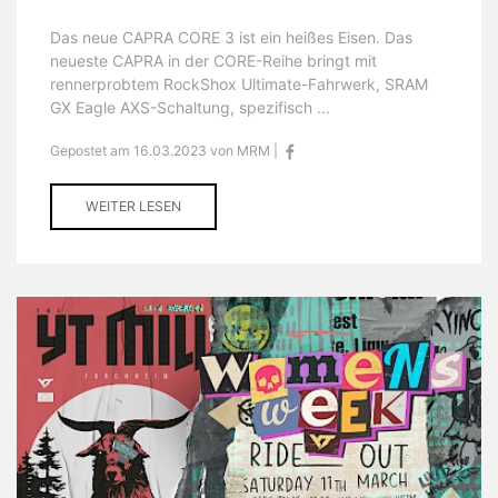
Das neue CAPRA CORE 3 ist ein heißes Eisen. Das
neueste CAPRA in der CORE-Reihe bringt mit
rennerprobtem RockShox Ultimate-Fahrwerk, SRAM
GX Eagle AXS-Schaltung, spezifisch ...
Gepostet am 16.03.2023 von MRM |
WEITER LESEN