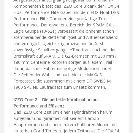
Komponenten bietet das IZZO Core 3 dank der FOX 34
Float Performance Elite-Gabel und dem FOX Float DPS
Performance Elite-Dämpfer eine großartige Trail-
Performance. Der erweiterte Bereich der SRAM GX
Eagle Gruppe (10-52T) verbessert die ohnehin schon
atemberaubende Kletterfähigkeit und Antriebseffizienz
und ermöglicht gleichzeitig präzise und äußerst
zuverlässige Schaltvorgänge. YT vertraut auch bei der
Bremskraft auf SRAM. Die G2-Bremsen mit 200 mm /
180 mm Centerline-Rotoren sorgen auf jedem Trail
dafür, dass der Fahrer die nötige Modulation findet.
Die Reifen der Wahl sind auch hier die MAXXIS
Forecaster, die zusammen mit einem DT SWISS M
1900 SPLINE Laufradsatz zum Einsatz kommen.
IZZO Core 2 – Die perfekte Kombination aus
Performance und Effizienz
Das IZZO Core 2 ist um einen Hybridrahmen herum
aufgebaut und garantiert mit seinem Carbon-
Hauptrahmen und einem extrem haltbaren Aluminium-
Hinterbau Good Times zu jedem Zeitpunkt. Die FOX 34