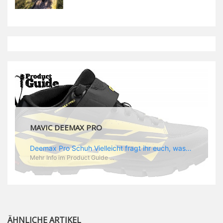
MAVIC DEEMAX PRO
Deemax Pro Schuh Vielleicht fragt ihr euch, was ein Schuh mit Deemax zu tun hat? Nun, hier spielt vor allem der Einsatzzweck eine Rolle: Deemax steht für Gravity pur und dafür ist auch der neue Schuh gedacht, der vor allem den Ideen von Downhill Legende Fabien Barel entspricht. Der Schuh soll ganz der Deemax Philosophie entsprechen: kompromisslose Funktion, effizient und hoher Komfort standen auf der Wunschliste von Fabien. Und das kam dabei heraus: - die neue „Energy Grip AM“ Sohle bietet maximale Stabilität und optimalen Grip auf dem Pedal. - die „Ergo Fit“ Innensohle soll super hohen Komfort bieten und optimal sitzen und zwar den ganzen Tag lang. - eine 3D-Mesch-Konstruktion soll den Fuß belüften und sowohl bei Sonne also auch unter kühlen Bedingungen für optimales Fußklima sorgen - die Assymetrische Konstruktion mit höherem Seitenteil innen soll den Knöchel optimal schützen - extra Schutz für die Zehen und die Fersen
Mehr Info im Product Guide ...
ÄHNLICHE ARTIKEL