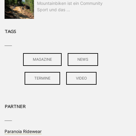
Mountainbiken ist ein Community
Sport und das ...
TAGS
____
MAGAZINE
NEWS
TERMINE
VIDEO
PARTNER
____
Paranoia Ridewear