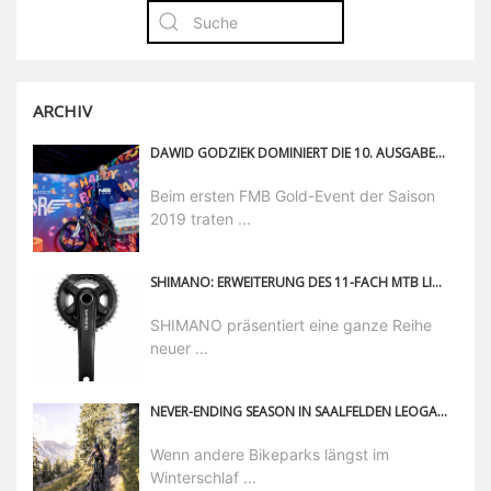
ARCHIV
DAWID GODZIEK DOMINIERT DIE 10. AUSGABE DES SWATCH ROCKET AIR
Beim ersten FMB Gold-Event der Saison
2019 traten ...
SHIMANO: ERWEITERUNG DES 11-FACH MTB LINEUPS
SHIMANO präsentiert eine ganze Reihe
neuer ...
NEVER-ENDING SEASON IN SAALFELDEN LEOGANG, BIKE FESTIVAL, LADIES SHRED UND BIKEPARK-DOKU
Wenn andere Bikeparks längst im
Winterschlaf ...