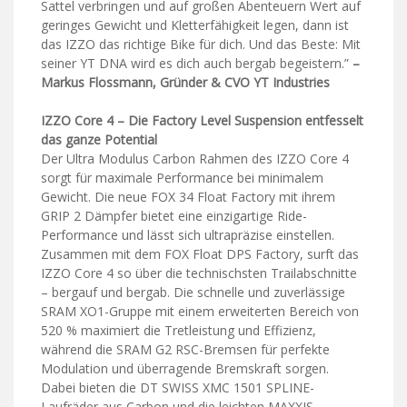
Sattel verbringen und auf großen Abenteuern Wert auf
geringes Gewicht und Kletterfähigkeit legen, dann ist
das IZZO das richtige Bike für dich. Und das Beste: Mit
seiner YT DNA wird es dich auch bergab begeistern.”
–
Markus Flossmann, Gründer & CVO YT Industries
IZZO Core 4 – Die Factory Level Suspension entfesselt
das ganze Potential
Der Ultra Modulus Carbon Rahmen des IZZO Core 4
sorgt für maximale Performance bei minimalem
Gewicht. Die neue FOX 34 Float Factory mit ihrem
GRIP 2 Dämpfer bietet eine einzigartige Ride-
Performance und lässt sich ultrapräzise einstellen.
Zusammen mit dem FOX Float DPS Factory, surft das
IZZO Core 4 so über die technischsten Trailabschnitte
– bergauf und bergab. Die schnelle und zuverlässige
SRAM XO1-Gruppe mit einem erweiterten Bereich von
520 % maximiert die Tretleistung und Effizienz,
während die SRAM G2 RSC-Bremsen für perfekte
Modulation und überragende Bremskraft sorgen.
Dabei bieten die DT SWISS XMC 1501 SPLINE-
Laufräder aus Carbon und die leichten MAXXIS