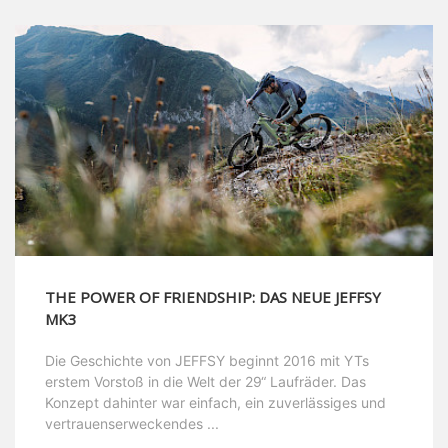
THE POWER OF FRIENDSHIP: DAS NEUE JEFFSY
MK3
Die Geschichte von JEFFSY beginnt 2016 mit YTs
erstem Vorstoß in die Welt der 29“ Laufräder. Das
Konzept dahinter war einfach, ein zuverlässiges und
vertrauenserweckendes ...