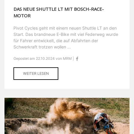
DAS NEUE SHUTTLE LT MIT BOSCH-RACE-
MOTOR
Pivot Cycles geht mit einem neuen Shuttle LT an den
Start. Das brandneue E-Bike mit viel Federweg wurde
für Fahrer entwickelt, die auf Abfahrten der
Schwerkraft trotzen wollen ...
Gepostet am 22.10.2024 von MRM |
WEITER LESEN