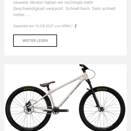
neueste Version haben wir nochmals mehr
Geschwindigkeit verpackt. Schnell hoch. Sehr schnell
runter. ...
Gepostet am 10.08.2021 von MRM |
WEITER LESEN