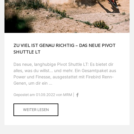
ZU VIEL IST GENAU RICHTIG – DAS NEUE PIVOT
SHUTTLE LT
Das neue, langhubige Pivot Shuttle LT: Es bietet dir
alles, was du willst... und mehr. Ein Gesamtpaket aus
Power und Finesse, ausgestattet mit Firebird Renn-
Genen, um dir ein ...
Gepostet am 01.09.2022 von MRM |
WEITER LESEN