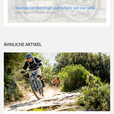
Deemax DH Der neue Laufradsatz soll den veränderten Ansprüchen im Downhill Einsatz gerecht werden: die Geschwindigkeiten werden immer höher, die Kräfte, die aufs Material wirken ebenfalls. Damit steigen natürlich auch die Ansprüche der Fahrer ans Material. Das einzige, was eventuell niedriger wird, ist der Reifendruck. Somit ergibt sich der Anforderungskatalog an das Deemax-Update. Hier ist das Ergebnis: - der Laufradsatz bekam eine neue Felge mit 28 mm Innenbreite. Laut Scott Sharples ist das der beste Kompromiss aus Stabilität, Gewicht und Steifigkeit, vor allem aber passt diese Breite am besten zu den Reifen, die aktuell auf dem Markt sind und im Renneinsatz gefahren werden. Es gehe auch breite und schmaler, 28 mm hätten sich aber im Test als Optimum herausgestellt. - mit einem 4D-Fertigungsprozess wurde die Materialverteilung optimiert: Stabilität dort, wo sie erforderlich ist, Gewichtsersparnis da, wo es Sinn macht. Somit gibt Mavic eine GGewichtsersparnis von 15 % an, ohne an Stabilität einzubüßen - neue, ultraleichte „double butted“ Speichen und ein super effizienter Freilauf - Mavics bewährtes UST System für perfekte Kompatibilität mit Tubeless Reifen - Gewicht (Laufradset): 1944 g)
Mehr Info im Product Guide ...
ÄHNLICHE ARTIKEL