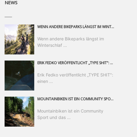
NEWS
____
WENN ANDERE BIKEPARKS LÄNGST IM WINTERSCHLAF SIND, IST MAN IN SAALFELDEN LEOGANG IMMER NOCH AM MOUNTAINBIKEN. IST DER HERBST DIE SCHÖNSTE ZEIT DES JAHRES? AUF DEN TRAILS RUND UM SAALFELDEN LEOGANG UND IM EPIC BIKEPARK LEOGANG IST ER DAS AUF JEDEN FALL – UND DIE GEFÜHLT DIE LÄNGSTE NOCH DAZU. NOCH BIS MINDESTENS 8. NOVEMBER STEHT DAS PINZGAUER MOUNTAINBIKE-PARADIES ALLEN RIDERN OFFEN, DIE EINFACH NICHT GENUG KRIEGEN KÖNNEN. DABEI HÄLT DIE GOLDENE JAHRESZEIT IN SAALFELDEN LEOGANG WEIT MEHR ALS LINES, TRAILS UND HERBSTPANORAMEN BEREIT: MIT DEM BIKE FESTIVAL, VERSCHIEDENEN LADIES SHRED EVENTS UND EINEM DIE GESAMTE SAISON ANDAUERNDEN PHOTO CONTEST ZUM 25-JÄHRIGEN BIKEPARK-JUBILÄUM GIBT ES RUND UM ÖSTERREICHS ÄLTESTEN BIKEPARK EINIGES ZU ERLEBEN.
Wenn andere Bikeparks längst im
Winterschlaf ...
ERIK FEDKO VERÖFFENTLICHT „TYPE SHIT": EINEN 23-MINÜTIGEN MOUNTAINBIKE-FILM, ÜBER DREI JAHRE RUND UM DIE WELT GEDREHT. ZEITGLEICH LAUNCHT ER DIE GLEICHNAMIGE KOLLEKTION SEINER BRAND TYPE. EIN SEGMENT DES FILMS ERSCHEINT SEPARAT AUF RED BULL BIKE.
Erik Fedko veröffentlicht „TYPE SHIT":
einen ...
MOUNTAINBIKEN IST EIN COMMUNITY SPORT UND DAS BEWEIST SICH IN DER BIKE REPUBLIC SÖLDEN GERADE EINDRUCKSVOLL AUF ALLEN LEVELN. FREERIDE PROFI, SHAPERIN UND FRISCH GEWÄHLTE SWATCH NINES MVP VERO SANDLER IST BEGEISTERT VON DER VIELFALT DER BIKE DESTINATION, DER NEUEN JUMPLINE UND PLÄDIERT FÜR MUT BEI (FRAUEN) COMMUNITIES. VERO UND IHR VERLOBTER SAM HODGES VERBRINGEN MEHRERE MONATE IN DER BIKE REPUBLIC UND LASSEN UNS DARAN TEILHABEN. UM COMMUNITY GEHT ES AUCH BEI DER PARTNERSCHAFT ZWISCHEN SÖLDEN UND DEM NEUEN RIDERS PARK DONOVALY IN DER SLOWAKEI: DER DORTIGE TOURISMUSDIREKTOR JIRI PEC IST ÜBERZEUGT: VON MEHR BIKEPARKS PROFITIERT DIE GANZE MTB-SZENE – UND MIT DOMINIK LINSER, GESCHÄFTSFÜHRER DER BRS, HAT ER DAMIT DEN PERFEKTEN PARTNER GEFUNDEN.
Mountainbiken ist ein Community
Sport und das ...