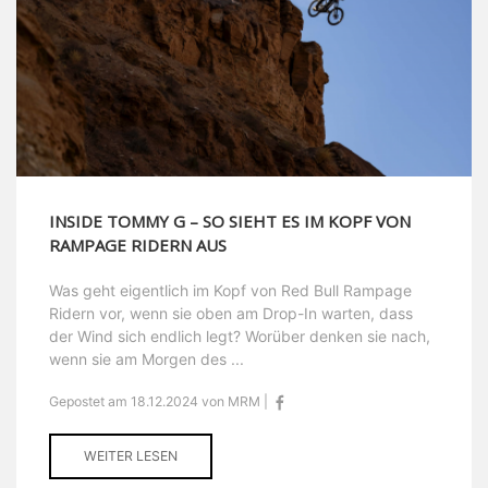
INSIDE TOMMY G – SO SIEHT ES IM KOPF VON
RAMPAGE RIDERN AUS
Was geht eigentlich im Kopf von Red Bull Rampage
Ridern vor, wenn sie oben am Drop-In warten, dass
der Wind sich endlich legt? Worüber denken sie nach,
wenn sie am Morgen des ...
Gepostet am 18.12.2024 von MRM |
WEITER LESEN