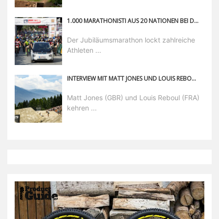
1.000 MARATHONISTI AUS 20 NATIONEN BEI DEN WORLD GAMES OF MOUNTAINBIKING
Der Jubiläumsmarathon lockt zahlreiche
Athleten ...
INTERVIEW MIT MATT JONES UND LOUIS REBOUL: ZURÜCK IM KONZERT DER GROSSEN
Matt Jones (GBR) und Louis Reboul (FRA)
kehren ...