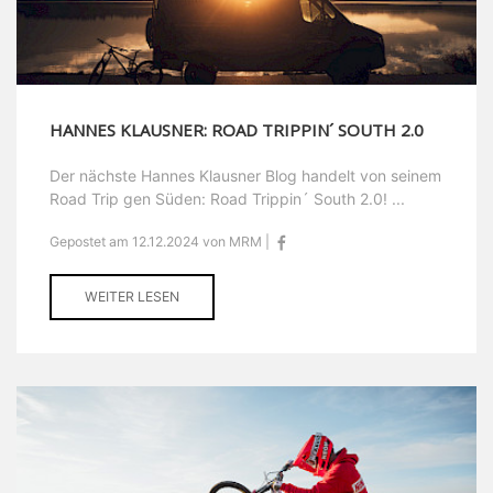
HANNES KLAUSNER: ROAD TRIPPIN´ SOUTH 2.0
Der nächste Hannes Klausner Blog handelt von seinem
Road Trip gen Süden: Road Trippin´ South 2.0! ...
Gepostet am 12.12.2024 von MRM |
WEITER LESEN