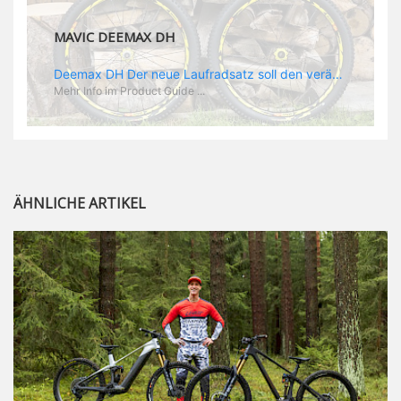
MAVIC DEEMAX DH
Deemax DH Der neue Laufradsatz soll den veränderten Ansprüchen im Downhill Einsatz gerecht werden: die Geschwindigkeiten werden immer höher, die Kräfte, die aufs Material wirken ebenfalls. Damit steigen natürlich auch die Ansprüche der Fahrer ans Material. Das einzige, was eventuell niedriger wird, ist der Reifendruck. Somit ergibt sich der Anforderungskatalog an das Deemax-Update. Hier ist das Ergebnis: - der Laufradsatz bekam eine neue Felge mit 28 mm Innenbreite. Laut Scott Sharples ist das der beste Kompromiss aus Stabilität, Gewicht und Steifigkeit, vor allem aber passt diese Breite am besten zu den Reifen, die aktuell auf dem Markt sind und im Renneinsatz gefahren werden. Es gehe auch breite und schmaler, 28 mm hätten sich aber im Test als Optimum herausgestellt. - mit einem 4D-Fertigungsprozess wurde die Materialverteilung optimiert: Stabilität dort, wo sie erforderlich ist, Gewichtsersparnis da, wo es Sinn macht. Somit gibt Mavic eine GGewichtsersparnis von 15 % an, ohne an Stabilität einzubüßen - neue, ultraleichte „double butted“ Speichen und ein super effizienter Freilauf - Mavics bewährtes UST System für perfekte Kompatibilität mit Tubeless Reifen - Gewicht (Laufradset): 1944 g)
Mehr Info im Product Guide ...
ÄHNLICHE ARTIKEL