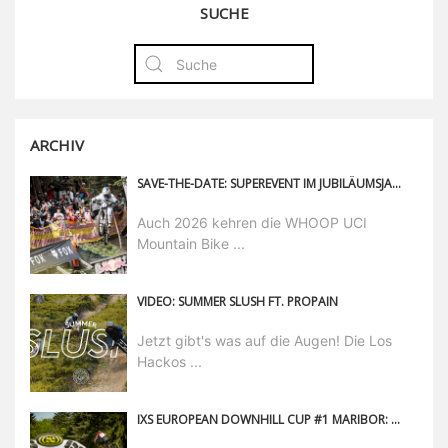
SUCHE
ARCHIV
SAVE-THE-DATE: SUPEREVENT IM JUBILÄUMSJAHR – WHOOP UCI MOUNTAIN BIKE WORLD SERIES IN SAALFELDEN LEOGANG
Auch 2026 kehren die WHOOP UCI
Mountain Bike ...
VIDEO: SUMMER SLUSH FT. PROPAIN
Jetzt gibt's was auf die Augen! Die Los
Hackos ...
IXS EUROPEAN DOWNHILL CUP #1 MARIBOR: DER UMFASSENDE RÜCKBLICK