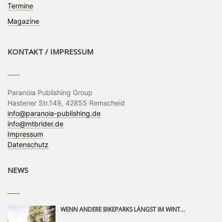
Termine
Magazine
KONTAKT / IMPRESSUM
____
Paranoia Publishing Group
Hastener Str.149, 42855 Remscheid
info@paranoia-publishing.de
info@mtbrider.de
Impressum
Datenschutz
NEWS
____
WENN ANDERE BIKEPARKS LÄNGST IM WINTERSCHLAF SIND, IST MAN IN SAALFELDEN LEOGANG IMMER NOCH AM MOUNTAINBIKEN. IST DER HERBST DIE SCHÖNSTE ZEIT DES JAHRES? AUF DEN TRAILS RUND UM SAALFELDEN LEOGANG UND IM EPIC BIKEPARK LEOGANG IST ER DAS AUF JEDEN FALL – UND DIE GEFÜHLT DIE LÄNGSTE NOCH DAZU. NOCH BIS MINDESTENS 8. NOVEMBER STEHT DAS PINZGAUER MOUNTAINBIKE-PARADIES ALLEN RIDERN OFFEN, DIE EINFACH NICHT GENUG KRIEGEN KÖNNEN. DABEI HÄLT DIE GOLDENE JAHRESZEIT IN SAALFELDEN LEOGANG WEIT MEHR ALS LINES, TRAILS UND HERBSTPANORAMEN BEREIT: MIT DEM BIKE FESTIVAL, VERSCHIEDENEN LADIES SHRED EVENTS UND EINEM DIE GESAMTE SAISON ANDAUERNDEN PHOTO CONTEST ZUM 25-JÄHRIGEN BIKEPARK-JUBILÄUM GIBT ES RUND UM ÖSTERREICHS ÄLTESTEN BIKEPARK EINIGES ZU ERLEBEN.