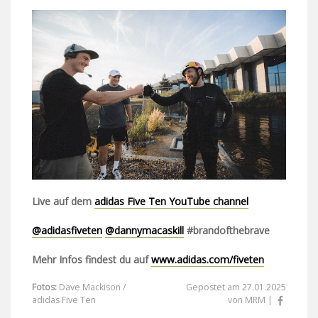
Live auf dem
adidas Five Ten YouTube channel
@adidasfiveten
@dannymacaskill
#brandofthebrave
Mehr Infos findest du auf
www.adidas.com/fiveten
Fotos:
Dave Mackison /
Gepostet am 27.01.2025
adidas Five Ten
von MRM |