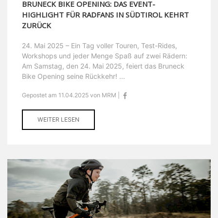
BRUNECK BIKE OPENING: DAS EVENT-
HIGHLIGHT FÜR RADFANS IN SÜDTIROL KEHRT
ZURÜCK
24. Mai 2025 – Ein Tag voller Touren, Test-Rides,
Workshops und jeder Menge Spaß auf zwei Rädern:
Am Samstag, den 24. Mai 2025, feiert das Bruneck
Bike Opening seine Rückkehr! ...
Gepostet am 11.04.2025 von MRM |
WEITER LESEN