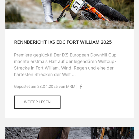
RENNBERICHT IXS EDC FORT WILLIAM 2025
Premiere geglückt! Der iXS European Downhill Cup
machte erstmals Halt auf der legendären Weltcup-
Strecke in Fort William. Wind, Regen und eine der
härtesten Strecken der Welt ...
Gepostet am 28.04.2025 von MRM |
WEITER LESEN