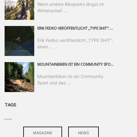
Wenn andere Bikeparks längst im
Winterschlaf ...
ERIK FEDKO VERÖFFENTLICHT „TYPE SHIT": EINEN 23-MINÜTIGEN MOUNTAINBIKE-FILM, ÜBER DREI JAHRE RUND UM DIE WELT GEDREHT. ZEITGLEICH LAUNCHT ER DIE GLEICHNAMIGE KOLLEKTION SEINER BRAND TYPE. EIN SEGMENT DES FILMS ERSCHEINT SEPARAT AUF RED BULL BIKE.
Erik Fedko veröffentlicht „TYPE SHIT":
einen ...
MOUNTAINBIKEN IST EIN COMMUNITY SPORT UND DAS BEWEIST SICH IN DER BIKE REPUBLIC SÖLDEN GERADE EINDRUCKSVOLL AUF ALLEN LEVELN. FREERIDE PROFI, SHAPERIN UND FRISCH GEWÄHLTE SWATCH NINES MVP VERO SANDLER IST BEGEISTERT VON DER VIELFALT DER BIKE DESTINATION, DER NEUEN JUMPLINE UND PLÄDIERT FÜR MUT BEI (FRAUEN) COMMUNITIES. VERO UND IHR VERLOBTER SAM HODGES VERBRINGEN MEHRERE MONATE IN DER BIKE REPUBLIC UND LASSEN UNS DARAN TEILHABEN. UM COMMUNITY GEHT ES AUCH BEI DER PARTNERSCHAFT ZWISCHEN SÖLDEN UND DEM NEUEN RIDERS PARK DONOVALY IN DER SLOWAKEI: DER DORTIGE TOURISMUSDIREKTOR JIRI PEC IST ÜBERZEUGT: VON MEHR BIKEPARKS PROFITIERT DIE GANZE MTB-SZENE – UND MIT DOMINIK LINSER, GESCHÄFTSFÜHRER DER BRS, HAT ER DAMIT DEN PERFEKTEN PARTNER GEFUNDEN.
Mountainbiken ist ein Community
Sport und das ...
TAGS
____
MAGAZINE
NEWS