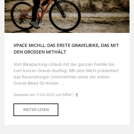
VPACE MICHLL: DAS ERSTE GRAVELBIKE, DAS MIT
DEN GROSSEN MITHÄLT
Vom Bikepacking-Urlaub mit der ganzen Familie bis
zum kurzen Gravel-Ausflug: Mit dem Michl präsentiert
das Ravensburger Unternehmen eines der ersten
Gravel-Bikes für Kinder. ...
Gepostet am 11.04.2025 von MRM |
WEITER LESEN