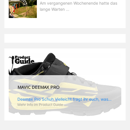
Am vergangenen Wochenende hatte das
lange Warten ...
MAVIC DEEMAX PRO
Deemax Pro Schuh Vielleicht fragt ihr euch, was ein Schuh mit Deemax zu tun hat? Nun, hier spielt vor allem der Einsatzzweck eine Rolle: Deemax steht für Gravity pur und dafür ist auch der neue Schuh gedacht, der vor allem den Ideen von Downhill Legende Fabien Barel entspricht. Der Schuh soll ganz der Deemax Philosophie entsprechen: kompromisslose Funktion, effizient und hoher Komfort standen auf der Wunschliste von Fabien. Und das kam dabei heraus: - die neue „Energy Grip AM“ Sohle bietet maximale Stabilität und optimalen Grip auf dem Pedal. - die „Ergo Fit“ Innensohle soll super hohen Komfort bieten und optimal sitzen und zwar den ganzen Tag lang. - eine 3D-Mesch-Konstruktion soll den Fuß belüften und sowohl bei Sonne also auch unter kühlen Bedingungen für optimales Fußklima sorgen - die Assymetrische Konstruktion mit höherem Seitenteil innen soll den Knöchel optimal schützen - extra Schutz für die Zehen und die Fersen
Mehr Info im Product Guide ...