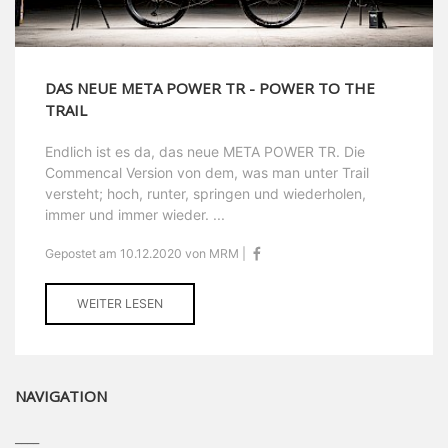
DAS NEUE META POWER TR - POWER TO THE
TRAIL
Endlich ist es da, das neue META POWER TR. Die
Commencal Version von dem, was man unter Trail
versteht; hoch, runter, springen und wiederholen,
immer und immer wieder. ...
Gepostet am 10.12.2020 von MRM |
WEITER LESEN
NAVIGATION
____