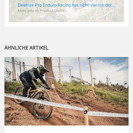
Deemax DH Der neue Laufradsatz soll den veränderten Ansprüchen im Downhill Einsatz gerecht werden: die Geschwindigkeiten werden immer höher, die Kräfte, die aufs Material wirken ebenfalls. Damit steigen natürlich auch die Ansprüche der Fahrer ans Material. Das einzige, was eventuell niedriger wird, ist der Reifendruck. Somit ergibt sich der Anforderungskatalog an das Deemax-Update. Hier ist das Ergebnis: - der Laufradsatz bekam eine neue Felge mit 28 mm Innenbreite. Laut Scott Sharples ist das der beste Kompromiss aus Stabilität, Gewicht und Steifigkeit, vor allem aber passt diese Breite am besten zu den Reifen, die aktuell auf dem Markt sind und im Renneinsatz gefahren werden. Es gehe auch breite und schmaler, 28 mm hätten sich aber im Test als Optimum herausgestellt. - mit einem 4D-Fertigungsprozess wurde die Materialverteilung optimiert: Stabilität dort, wo sie erforderlich ist, Gewichtsersparnis da, wo es Sinn macht. Somit gibt Mavic eine GGewichtsersparnis von 15 % an, ohne an Stabilität einzubüßen - neue, ultraleichte „double butted“ Speichen und ein super effizienter Freilauf - Mavics bewährtes UST System für perfekte Kompatibilität mit Tubeless Reifen - Gewicht (Laufradset): 1944 g)
Mehr Info im Product Guide ...
ÄHNLICHE ARTIKEL