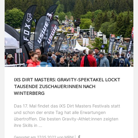
IXS DIRT MASTERS: GRAVITY-SPEKTAKEL LOCKT
TAUSENDE ZUSCHAUER:INNEN NACH
WINTERBERG
Das 17. Mal findet das iXS Dirt Masters Festivals statt
und schon der erste Tag hat alle Erwartungen
übertroffen. Die besten Gravity-Athlet:innen zeigten
ihre Skills in ...
Gepostet am 27.05.2022 von MRM |