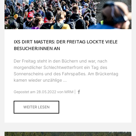
IXS DIRT MASTERS: DER FREITAG LOCKTE VIELE
BESUCHER:INNEN AN
Der Freitag steht in den Büchern und war, nach
morgendlicher Schlechtwetterfront ein Tag des
Sonnenscheins und des Fahrspaßes. Am Brückentag
kamen wieder unzählige ...
Gepostet am 28.05.2022 von MRM |
WEITER LESEN