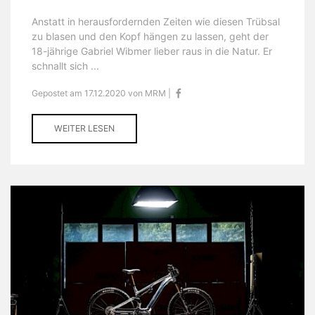
Anstatt in herausfordernden Zeiten wie diesen Trübsal
zu blasen und den Kopf hängen zu lassen, geht der
18-jährige Gabriel Wibmer lieber raus in die Natur. Er
schnallt sich ...
Gepostet am 17.12.2020 von MRM |
WEITER LESEN