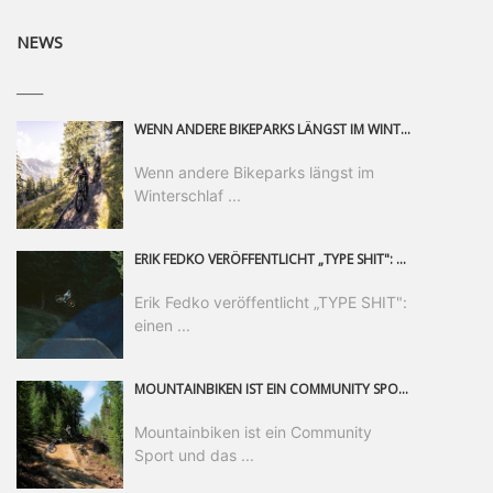
NEWS
____
WENN ANDERE BIKEPARKS LÄNGST IM WINTERSCHLAF SIND, IST MAN IN SAALFELDEN LEOGANG IMMER NOCH AM MOUNTAINBIKEN. IST DER HERBST DIE SCHÖNSTE ZEIT DES JAHRES? AUF DEN TRAILS RUND UM SAALFELDEN LEOGANG UND IM EPIC BIKEPARK LEOGANG IST ER DAS AUF JEDEN FALL – UND DIE GEFÜHLT DIE LÄNGSTE NOCH DAZU. NOCH BIS MINDESTENS 8. NOVEMBER STEHT DAS PINZGAUER MOUNTAINBIKE-PARADIES ALLEN RIDERN OFFEN, DIE EINFACH NICHT GENUG KRIEGEN KÖNNEN. DABEI HÄLT DIE GOLDENE JAHRESZEIT IN SAALFELDEN LEOGANG WEIT MEHR ALS LINES, TRAILS UND HERBSTPANORAMEN BEREIT: MIT DEM BIKE FESTIVAL, VERSCHIEDENEN LADIES SHRED EVENTS UND EINEM DIE GESAMTE SAISON ANDAUERNDEN PHOTO CONTEST ZUM 25-JÄHRIGEN BIKEPARK-JUBILÄUM GIBT ES RUND UM ÖSTERREICHS ÄLTESTEN BIKEPARK EINIGES ZU ERLEBEN.
Wenn andere Bikeparks längst im
Winterschlaf ...
ERIK FEDKO VERÖFFENTLICHT „TYPE SHIT": EINEN 23-MINÜTIGEN MOUNTAINBIKE-FILM, ÜBER DREI JAHRE RUND UM DIE WELT GEDREHT. ZEITGLEICH LAUNCHT ER DIE GLEICHNAMIGE KOLLEKTION SEINER BRAND TYPE. EIN SEGMENT DES FILMS ERSCHEINT SEPARAT AUF RED BULL BIKE.
Erik Fedko veröffentlicht „TYPE SHIT":
einen ...
MOUNTAINBIKEN IST EIN COMMUNITY SPORT UND DAS BEWEIST SICH IN DER BIKE REPUBLIC SÖLDEN GERADE EINDRUCKSVOLL AUF ALLEN LEVELN. FREERIDE PROFI, SHAPERIN UND FRISCH GEWÄHLTE SWATCH NINES MVP VERO SANDLER IST BEGEISTERT VON DER VIELFALT DER BIKE DESTINATION, DER NEUEN JUMPLINE UND PLÄDIERT FÜR MUT BEI (FRAUEN) COMMUNITIES. VERO UND IHR VERLOBTER SAM HODGES VERBRINGEN MEHRERE MONATE IN DER BIKE REPUBLIC UND LASSEN UNS DARAN TEILHABEN. UM COMMUNITY GEHT ES AUCH BEI DER PARTNERSCHAFT ZWISCHEN SÖLDEN UND DEM NEUEN RIDERS PARK DONOVALY IN DER SLOWAKEI: DER DORTIGE TOURISMUSDIREKTOR JIRI PEC IST ÜBERZEUGT: VON MEHR BIKEPARKS PROFITIERT DIE GANZE MTB-SZENE – UND MIT DOMINIK LINSER, GESCHÄFTSFÜHRER DER BRS, HAT ER DAMIT DEN PERFEKTEN PARTNER GEFUNDEN.
Mountainbiken ist ein Community
Sport und das ...