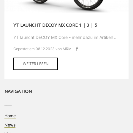
YT LAUNCHT DECOY MX CORE 1 | 3 | 5
YT launcht DECOY MX Core - mehr dazu im Artikel! ...
Gepostet am 08.12.2023 von MRM |
WEITER LESEN
NAVIGATION
____
Home
News