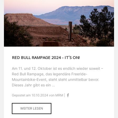
RED BULL RAMPAGE 2024 - IT´S ON!
Am 11. und 12. Oktober ist es endlich wieder soweit –
Red Bull Rampage, das legendäre Freeride-
Mountainbike-Event, steht steht unmittelbar bevor.
Dieses Jahr gibt es ein ...
Gepostet am 10.10.2024 von MRM |
WEITER LESEN