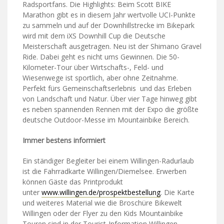
Radsportfans. Die Highlights: Beim Scott BIKE
Marathon gibt es in diesem Jahr wertvolle UCI-Punkte
zu sammeln und auf der Downhillstrecke im Bikepark
wird mit dem iXS Downhill Cup die Deutsche
Meisterschaft ausgetragen. Neu ist der Shimano Gravel
Ride. Dabei geht es nicht ums Gewinnen. Die 50-
Kilometer-Tour über Wirtschafts-, Feld- und
Wiesenwege ist sportlich, aber ohne Zeitnahme.
Perfekt fürs Gemeinschaftserlebnis und das Erleben
von Landschaft und Natur. Über vier Tage hinweg gibt
es neben spannenden Rennen mit der Expo die größte
deutsche Outdoor-Messe im Mountainbike Bereich.
Immer bestens informiert
Ein ständiger Begleiter bei einem Willingen-Radurlaub
ist die Fahrradkarte Willingen/Diemelsee. Erwerben
können Gäste das Printprodukt
unter
www.willingen.de/prospektbestellung
. Die Karte
und weiteres Material wie die Broschüre Bikewelt
Willingen oder der Flyer zu den Kids Mountainbike
Touren sind in der Tourist-Information Willingen