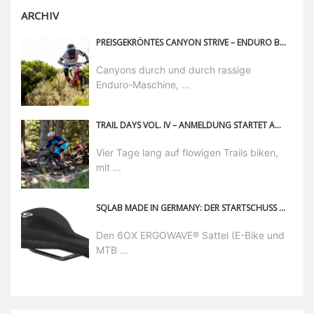
ARCHIV
PREISGEKRÖNTES CANYON STRIVE – ENDURO BIKE MIT FRISCHEN FARBEN UND SPECS FÜR 21
Canyons durch und durch rassige
Enduro-Maschine, ...
TRAIL DAYS VOL. IV – ANMELDUNG STARTET AM 9. FEBRUAR!
Vier Tage lang auf flowigen Trails biken,
mit ...
SQLAB MADE IN GERMANY: DER STARTSCHUSS FÜR DIE ERSTEN SQLAB SÄTTEL „MADE IN GERMANY“ IST GEFALLEN!
Den 6OX ERGOWAVE® Sattel (E-Bike und
MTB ...