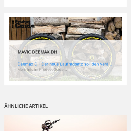
MAVIC DEEMAX DH
Deemax DH Der neue Laufradsatz soll den veränderten Ansprüchen im Downhill Einsatz gerecht werden: die Geschwindigkeiten werden immer höher, die Kräfte, die aufs Material wirken ebenfalls. Damit steigen natürlich auch die Ansprüche der Fahrer ans Material. Das einzige, was eventuell niedriger wird, ist der Reifendruck. Somit ergibt sich der Anforderungskatalog an das Deemax-Update. Hier ist das Ergebnis: - der Laufradsatz bekam eine neue Felge mit 28 mm Innenbreite. Laut Scott Sharples ist das der beste Kompromiss aus Stabilität, Gewicht und Steifigkeit, vor allem aber passt diese Breite am besten zu den Reifen, die aktuell auf dem Markt sind und im Renneinsatz gefahren werden. Es gehe auch breite und schmaler, 28 mm hätten sich aber im Test als Optimum herausgestellt. - mit einem 4D-Fertigungsprozess wurde die Materialverteilung optimiert: Stabilität dort, wo sie erforderlich ist, Gewichtsersparnis da, wo es Sinn macht. Somit gibt Mavic eine GGewichtsersparnis von 15 % an, ohne an Stabilität einzubüßen - neue, ultraleichte „double butted“ Speichen und ein super effizienter Freilauf - Mavics bewährtes UST System für perfekte Kompatibilität mit Tubeless Reifen - Gewicht (Laufradset): 1944 g)
Mehr Info im Product Guide ...
ÄHNLICHE ARTIKEL