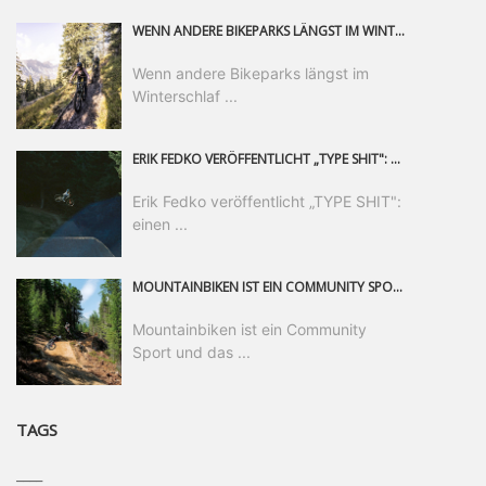
WENN ANDERE BIKEPARKS LÄNGST IM WINTERSCHLAF SIND, IST MAN IN SAALFELDEN LEOGANG IMMER NOCH AM MOUNTAINBIKEN. IST DER HERBST DIE SCHÖNSTE ZEIT DES JAHRES? AUF DEN TRAILS RUND UM SAALFELDEN LEOGANG UND IM EPIC BIKEPARK LEOGANG IST ER DAS AUF JEDEN FALL – UND DIE GEFÜHLT DIE LÄNGSTE NOCH DAZU. NOCH BIS MINDESTENS 8. NOVEMBER STEHT DAS PINZGAUER MOUNTAINBIKE-PARADIES ALLEN RIDERN OFFEN, DIE EINFACH NICHT GENUG KRIEGEN KÖNNEN. DABEI HÄLT DIE GOLDENE JAHRESZEIT IN SAALFELDEN LEOGANG WEIT MEHR ALS LINES, TRAILS UND HERBSTPANORAMEN BEREIT: MIT DEM BIKE FESTIVAL, VERSCHIEDENEN LADIES SHRED EVENTS UND EINEM DIE GESAMTE SAISON ANDAUERNDEN PHOTO CONTEST ZUM 25-JÄHRIGEN BIKEPARK-JUBILÄUM GIBT ES RUND UM ÖSTERREICHS ÄLTESTEN BIKEPARK EINIGES ZU ERLEBEN.
Wenn andere Bikeparks längst im
Winterschlaf ...
ERIK FEDKO VERÖFFENTLICHT „TYPE SHIT": EINEN 23-MINÜTIGEN MOUNTAINBIKE-FILM, ÜBER DREI JAHRE RUND UM DIE WELT GEDREHT. ZEITGLEICH LAUNCHT ER DIE GLEICHNAMIGE KOLLEKTION SEINER BRAND TYPE. EIN SEGMENT DES FILMS ERSCHEINT SEPARAT AUF RED BULL BIKE.
Erik Fedko veröffentlicht „TYPE SHIT":
einen ...
MOUNTAINBIKEN IST EIN COMMUNITY SPORT UND DAS BEWEIST SICH IN DER BIKE REPUBLIC SÖLDEN GERADE EINDRUCKSVOLL AUF ALLEN LEVELN. FREERIDE PROFI, SHAPERIN UND FRISCH GEWÄHLTE SWATCH NINES MVP VERO SANDLER IST BEGEISTERT VON DER VIELFALT DER BIKE DESTINATION, DER NEUEN JUMPLINE UND PLÄDIERT FÜR MUT BEI (FRAUEN) COMMUNITIES. VERO UND IHR VERLOBTER SAM HODGES VERBRINGEN MEHRERE MONATE IN DER BIKE REPUBLIC UND LASSEN UNS DARAN TEILHABEN. UM COMMUNITY GEHT ES AUCH BEI DER PARTNERSCHAFT ZWISCHEN SÖLDEN UND DEM NEUEN RIDERS PARK DONOVALY IN DER SLOWAKEI: DER DORTIGE TOURISMUSDIREKTOR JIRI PEC IST ÜBERZEUGT: VON MEHR BIKEPARKS PROFITIERT DIE GANZE MTB-SZENE – UND MIT DOMINIK LINSER, GESCHÄFTSFÜHRER DER BRS, HAT ER DAMIT DEN PERFEKTEN PARTNER GEFUNDEN.
Mountainbiken ist ein Community
Sport und das ...
TAGS
____