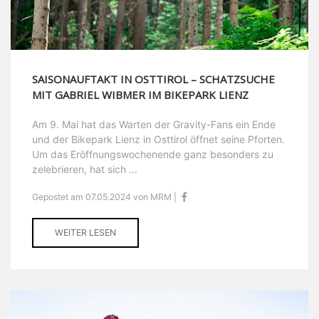
SAISONAUFTAKT IN OSTTIROL – SCHATZSUCHE
MIT GABRIEL WIBMER IM BIKEPARK LIENZ
Am 9. Mai hat das Warten der Gravity-Fans ein Ende
und der Bikepark Lienz in Osttirol öffnet seine Pforten.
Um das Eröffnungswochenende ganz besonders zu
zelebrieren, hat sich ...
Gepostet am 07.05.2024 von MRM |
WEITER LESEN