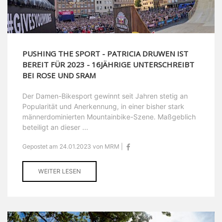
PUSHING THE SPORT - PATRICIA DRUWEN IST
BEREIT FÜR 2023 - 16JÄHRIGE UNTERSCHREIBT
BEI ROSE UND SRAM
Der Damen-Bikesport gewinnt seit Jahren stetig an
Popularität und Anerkennung, in einer bisher stark
männerdominierten Mountainbike-Szene. Maßgeblich
beteiligt an dieser ...
Gepostet am 24.01.2023 von MRM |
WEITER LESEN