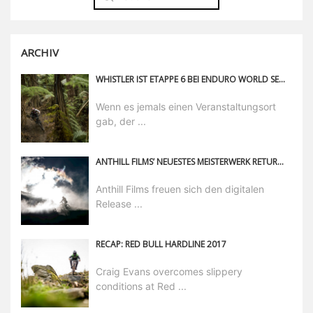
ARCHIV
WHISTLER IST ETAPPE 6 BEI ENDURO WORLD SERIES IN 2019
Wenn es jemals einen Veranstaltungsort
gab, der ...
ANTHILL FILMS’ NEUESTES MEISTERWERK RETURN TO EARTH AB SOFORT DIGITAL VERFÜGBAR
Anthill Films freuen sich den digitalen
Release ...
RECAP: RED BULL HARDLINE 2017
Craig Evans overcomes slippery
conditions at Red ...