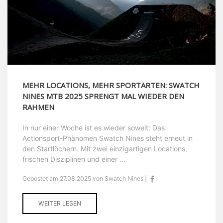
MEHR LOCATIONS, MEHR SPORTARTEN: SWATCH
NINES MTB 2025 SPRENGT MAL WIEDER DEN
RAHMEN
In nur einer Woche ist es wieder soweit: Das
Actionsport-Phänomen Swatch Nines steht erneut in
den Startlöchern. Mit zwei einzigartigen Locations,
frischen Disziplinen und einer ...
Gepostet am 27.08.2025 von Swatch Nines |
WEITER LESEN