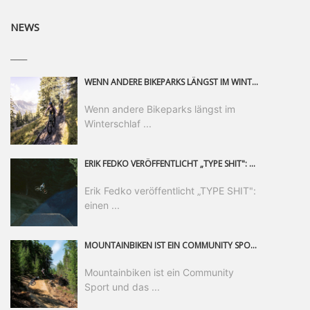
NEWS
____
WENN ANDERE BIKEPARKS LÄNGST IM WINTERSCHLAF SIND, IST MAN IN SAALFELDEN LEOGANG IMMER NOCH AM MOUNTAINBIKEN. IST DER HERBST DIE SCHÖNSTE ZEIT DES JAHRES? AUF DEN TRAILS RUND UM SAALFELDEN LEOGANG UND IM EPIC BIKEPARK LEOGANG IST ER DAS AUF JEDEN FALL – UND DIE GEFÜHLT DIE LÄNGSTE NOCH DAZU. NOCH BIS MINDESTENS 8. NOVEMBER STEHT DAS PINZGAUER MOUNTAINBIKE-PARADIES ALLEN RIDERN OFFEN, DIE EINFACH NICHT GENUG KRIEGEN KÖNNEN. DABEI HÄLT DIE GOLDENE JAHRESZEIT IN SAALFELDEN LEOGANG WEIT MEHR ALS LINES, TRAILS UND HERBSTPANORAMEN BEREIT: MIT DEM BIKE FESTIVAL, VERSCHIEDENEN LADIES SHRED EVENTS UND EINEM DIE GESAMTE SAISON ANDAUERNDEN PHOTO CONTEST ZUM 25-JÄHRIGEN BIKEPARK-JUBILÄUM GIBT ES RUND UM ÖSTERREICHS ÄLTESTEN BIKEPARK EINIGES ZU ERLEBEN.
Wenn andere Bikeparks längst im
Winterschlaf ...
ERIK FEDKO VERÖFFENTLICHT „TYPE SHIT": EINEN 23-MINÜTIGEN MOUNTAINBIKE-FILM, ÜBER DREI JAHRE RUND UM DIE WELT GEDREHT. ZEITGLEICH LAUNCHT ER DIE GLEICHNAMIGE KOLLEKTION SEINER BRAND TYPE. EIN SEGMENT DES FILMS ERSCHEINT SEPARAT AUF RED BULL BIKE.
Erik Fedko veröffentlicht „TYPE SHIT":
einen ...
MOUNTAINBIKEN IST EIN COMMUNITY SPORT UND DAS BEWEIST SICH IN DER BIKE REPUBLIC SÖLDEN GERADE EINDRUCKSVOLL AUF ALLEN LEVELN. FREERIDE PROFI, SHAPERIN UND FRISCH GEWÄHLTE SWATCH NINES MVP VERO SANDLER IST BEGEISTERT VON DER VIELFALT DER BIKE DESTINATION, DER NEUEN JUMPLINE UND PLÄDIERT FÜR MUT BEI (FRAUEN) COMMUNITIES. VERO UND IHR VERLOBTER SAM HODGES VERBRINGEN MEHRERE MONATE IN DER BIKE REPUBLIC UND LASSEN UNS DARAN TEILHABEN. UM COMMUNITY GEHT ES AUCH BEI DER PARTNERSCHAFT ZWISCHEN SÖLDEN UND DEM NEUEN RIDERS PARK DONOVALY IN DER SLOWAKEI: DER DORTIGE TOURISMUSDIREKTOR JIRI PEC IST ÜBERZEUGT: VON MEHR BIKEPARKS PROFITIERT DIE GANZE MTB-SZENE – UND MIT DOMINIK LINSER, GESCHÄFTSFÜHRER DER BRS, HAT ER DAMIT DEN PERFEKTEN PARTNER GEFUNDEN.
Mountainbiken ist ein Community
Sport und das ...