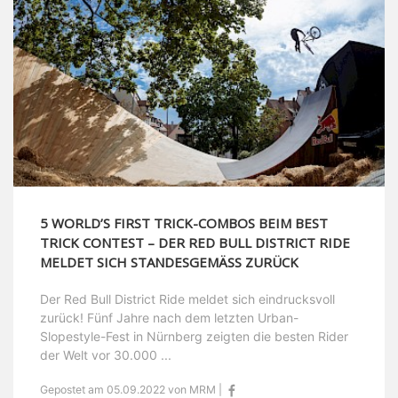
5 WORLD’S FIRST TRICK-COMBOS BEIM BEST
TRICK CONTEST – DER RED BULL DISTRICT RIDE
MELDET SICH STANDESGEMÄSS ZURÜCK
Der Red Bull District Ride meldet sich eindrucksvoll
zurück! Fünf Jahre nach dem letzten Urban-
Slopestyle-Fest in Nürnberg zeigten die besten Rider
der Welt vor 30.000 ...
Gepostet am 05.09.2022 von MRM |