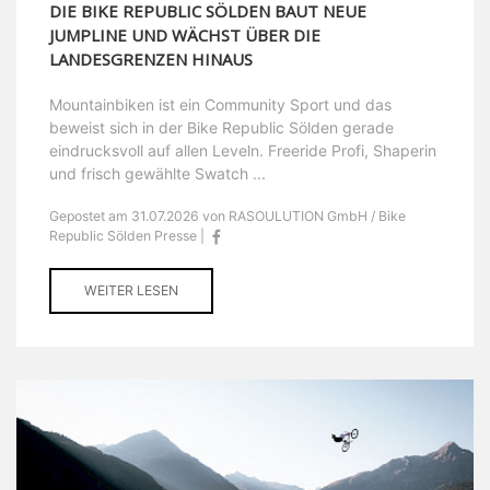
DIE BIKE REPUBLIC SÖLDEN BAUT NEUE
JUMPLINE UND WÄCHST ÜBER DIE
LANDESGRENZEN HINAUS
Mountainbiken ist ein Community Sport und das
beweist sich in der Bike Republic Sölden gerade
eindrucksvoll auf allen Leveln. Freeride Profi, Shaperin
und frisch gewählte Swatch ...
Gepostet am 31.07.2026 von RASOULUTION GmbH / Bike
Republic Sölden Presse |
WEITER LESEN