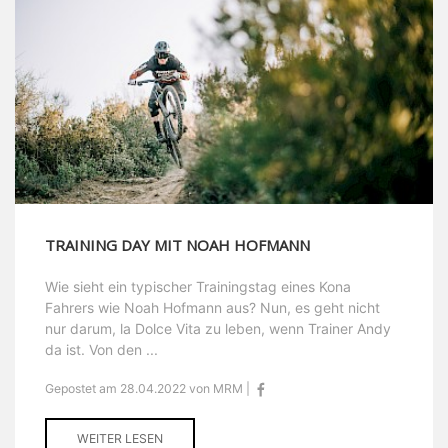
TRAINING DAY MIT NOAH HOFMANN
Wie sieht ein typischer Trainingstag eines Kona
Fahrers wie Noah Hofmann aus? Nun, es geht nicht
nur darum, la Dolce Vita zu leben, wenn Trainer Andy
da ist. Von den ...
Gepostet am 28.04.2022 von MRM |
WEITER LESEN