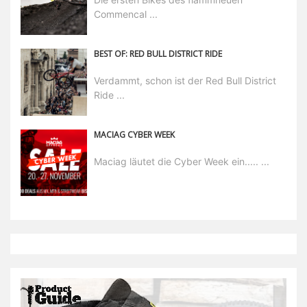
Commencal ...
BEST OF: RED BULL DISTRICT RIDE
Verdammt, schon ist der Red Bull District
Ride ...
MACIAG CYBER WEEK
Maciag läutet die Cyber Week ein..... ...