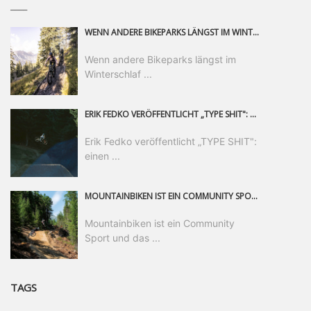
____
WENN ANDERE BIKEPARKS LÄNGST IM WINTERSCHLAF SIND, IST MAN IN SAALFELDEN LEOGANG IMMER NOCH AM MOUNTAINBIKEN. IST DER HERBST DIE SCHÖNSTE ZEIT DES JAHRES? AUF DEN TRAILS RUND UM SAALFELDEN LEOGANG UND IM EPIC BIKEPARK LEOGANG IST ER DAS AUF JEDEN FALL – UND DIE GEFÜHLT DIE LÄNGSTE NOCH DAZU. NOCH BIS MINDESTENS 8. NOVEMBER STEHT DAS PINZGAUER MOUNTAINBIKE-PARADIES ALLEN RIDERN OFFEN, DIE EINFACH NICHT GENUG KRIEGEN KÖNNEN. DABEI HÄLT DIE GOLDENE JAHRESZEIT IN SAALFELDEN LEOGANG WEIT MEHR ALS LINES, TRAILS UND HERBSTPANORAMEN BEREIT: MIT DEM BIKE FESTIVAL, VERSCHIEDENEN LADIES SHRED EVENTS UND EINEM DIE GESAMTE SAISON ANDAUERNDEN PHOTO CONTEST ZUM 25-JÄHRIGEN BIKEPARK-JUBILÄUM GIBT ES RUND UM ÖSTERREICHS ÄLTESTEN BIKEPARK EINIGES ZU ERLEBEN.
Wenn andere Bikeparks längst im
Winterschlaf ...
ERIK FEDKO VERÖFFENTLICHT „TYPE SHIT": EINEN 23-MINÜTIGEN MOUNTAINBIKE-FILM, ÜBER DREI JAHRE RUND UM DIE WELT GEDREHT. ZEITGLEICH LAUNCHT ER DIE GLEICHNAMIGE KOLLEKTION SEINER BRAND TYPE. EIN SEGMENT DES FILMS ERSCHEINT SEPARAT AUF RED BULL BIKE.
Erik Fedko veröffentlicht „TYPE SHIT":
einen ...
MOUNTAINBIKEN IST EIN COMMUNITY SPORT UND DAS BEWEIST SICH IN DER BIKE REPUBLIC SÖLDEN GERADE EINDRUCKSVOLL AUF ALLEN LEVELN. FREERIDE PROFI, SHAPERIN UND FRISCH GEWÄHLTE SWATCH NINES MVP VERO SANDLER IST BEGEISTERT VON DER VIELFALT DER BIKE DESTINATION, DER NEUEN JUMPLINE UND PLÄDIERT FÜR MUT BEI (FRAUEN) COMMUNITIES. VERO UND IHR VERLOBTER SAM HODGES VERBRINGEN MEHRERE MONATE IN DER BIKE REPUBLIC UND LASSEN UNS DARAN TEILHABEN. UM COMMUNITY GEHT ES AUCH BEI DER PARTNERSCHAFT ZWISCHEN SÖLDEN UND DEM NEUEN RIDERS PARK DONOVALY IN DER SLOWAKEI: DER DORTIGE TOURISMUSDIREKTOR JIRI PEC IST ÜBERZEUGT: VON MEHR BIKEPARKS PROFITIERT DIE GANZE MTB-SZENE – UND MIT DOMINIK LINSER, GESCHÄFTSFÜHRER DER BRS, HAT ER DAMIT DEN PERFEKTEN PARTNER GEFUNDEN.
Mountainbiken ist ein Community
Sport und das ...
TAGS