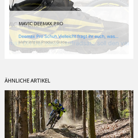
MAVIC DEEMAX PRO
Deemax Pro Schuh Vielleicht fragt ihr euch, was ein Schuh mit Deemax zu tun hat? Nun, hier spielt vor allem der Einsatzzweck eine Rolle: Deemax steht für Gravity pur und dafür ist auch der neue Schuh gedacht, der vor allem den Ideen von Downhill Legende Fabien Barel entspricht. Der Schuh soll ganz der Deemax Philosophie entsprechen: kompromisslose Funktion, effizient und hoher Komfort standen auf der Wunschliste von Fabien. Und das kam dabei heraus: - die neue „Energy Grip AM“ Sohle bietet maximale Stabilität und optimalen Grip auf dem Pedal. - die „Ergo Fit“ Innensohle soll super hohen Komfort bieten und optimal sitzen und zwar den ganzen Tag lang. - eine 3D-Mesch-Konstruktion soll den Fuß belüften und sowohl bei Sonne also auch unter kühlen Bedingungen für optimales Fußklima sorgen - die Assymetrische Konstruktion mit höherem Seitenteil innen soll den Knöchel optimal schützen - extra Schutz für die Zehen und die Fersen
Mehr Info im Product Guide ...
ÄHNLICHE ARTIKEL