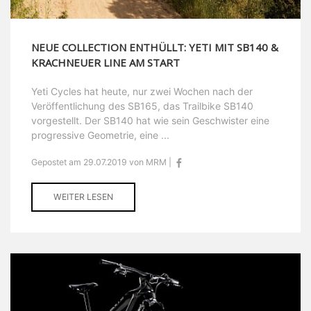
NEUE COLLECTION ENTHÜLLT: YETI MIT SB140 &
KRACHNEUER LINE AM START
Yeti Cycles hat heute, nur zwei Wochen nach der
Veröffentlichung des SB165, das Trailbike SB140
vorgestellt. Der SB140 hat wie sein Geschwister eine
progressive Geometrie, eine ...
Gepostet am 29.07.2019 von MRM |
WEITER LESEN