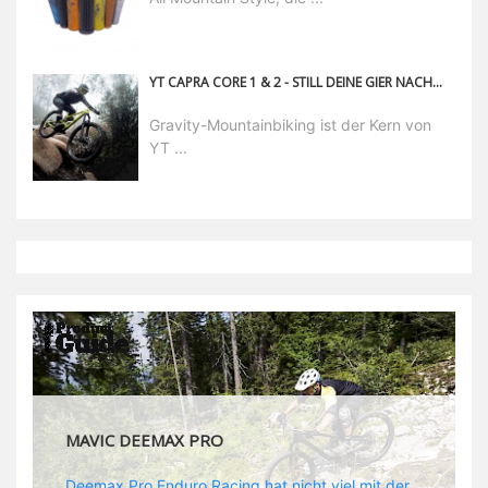
YT CAPRA CORE 1 & 2 - STILL DEINE GIER NACH GRAVITY
Gravity-Mountainbiking ist der Kern von
YT ...
MAVIC DEEMAX DH
Deemax DH Der neue Laufradsatz soll den veränderten Ansprüchen im Downhill Einsatz gerecht werden: die Geschwindigkeiten werden immer höher, die Kräfte, die aufs Material wirken ebenfalls. Damit steigen natürlich auch die Ansprüche der Fahrer ans Material. Das einzige, was eventuell niedriger wird, ist der Reifendruck. Somit ergibt sich der Anforderungskatalog an das Deemax-Update. Hier ist das Ergebnis: - der Laufradsatz bekam eine neue Felge mit 28 mm Innenbreite. Laut Scott Sharples ist das der beste Kompromiss aus Stabilität, Gewicht und Steifigkeit, vor allem aber passt diese Breite am besten zu den Reifen, die aktuell auf dem Markt sind und im Renneinsatz gefahren werden. Es gehe auch breite und schmaler, 28 mm hätten sich aber im Test als Optimum herausgestellt. - mit einem 4D-Fertigungsprozess wurde die Materialverteilung optimiert: Stabilität dort, wo sie erforderlich ist, Gewichtsersparnis da, wo es Sinn macht. Somit gibt Mavic eine GGewichtsersparnis von 15 % an, ohne an Stabilität einzubüßen - neue, ultraleichte „double butted“ Speichen und ein super effizienter Freilauf - Mavics bewährtes UST System für perfekte Kompatibilität mit Tubeless Reifen - Gewicht (Laufradset): 1944 g)