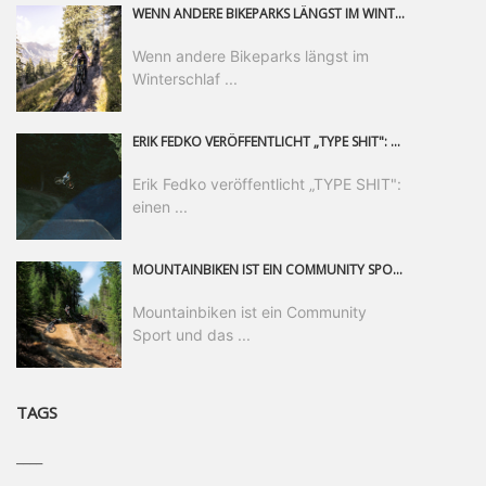
WENN ANDERE BIKEPARKS LÄNGST IM WINTERSCHLAF SIND, IST MAN IN SAALFELDEN LEOGANG IMMER NOCH AM MOUNTAINBIKEN. IST DER HERBST DIE SCHÖNSTE ZEIT DES JAHRES? AUF DEN TRAILS RUND UM SAALFELDEN LEOGANG UND IM EPIC BIKEPARK LEOGANG IST ER DAS AUF JEDEN FALL – UND DIE GEFÜHLT DIE LÄNGSTE NOCH DAZU. NOCH BIS MINDESTENS 8. NOVEMBER STEHT DAS PINZGAUER MOUNTAINBIKE-PARADIES ALLEN RIDERN OFFEN, DIE EINFACH NICHT GENUG KRIEGEN KÖNNEN. DABEI HÄLT DIE GOLDENE JAHRESZEIT IN SAALFELDEN LEOGANG WEIT MEHR ALS LINES, TRAILS UND HERBSTPANORAMEN BEREIT: MIT DEM BIKE FESTIVAL, VERSCHIEDENEN LADIES SHRED EVENTS UND EINEM DIE GESAMTE SAISON ANDAUERNDEN PHOTO CONTEST ZUM 25-JÄHRIGEN BIKEPARK-JUBILÄUM GIBT ES RUND UM ÖSTERREICHS ÄLTESTEN BIKEPARK EINIGES ZU ERLEBEN.
Wenn andere Bikeparks längst im
Winterschlaf ...
ERIK FEDKO VERÖFFENTLICHT „TYPE SHIT": EINEN 23-MINÜTIGEN MOUNTAINBIKE-FILM, ÜBER DREI JAHRE RUND UM DIE WELT GEDREHT. ZEITGLEICH LAUNCHT ER DIE GLEICHNAMIGE KOLLEKTION SEINER BRAND TYPE. EIN SEGMENT DES FILMS ERSCHEINT SEPARAT AUF RED BULL BIKE.
Erik Fedko veröffentlicht „TYPE SHIT":
einen ...
MOUNTAINBIKEN IST EIN COMMUNITY SPORT UND DAS BEWEIST SICH IN DER BIKE REPUBLIC SÖLDEN GERADE EINDRUCKSVOLL AUF ALLEN LEVELN. FREERIDE PROFI, SHAPERIN UND FRISCH GEWÄHLTE SWATCH NINES MVP VERO SANDLER IST BEGEISTERT VON DER VIELFALT DER BIKE DESTINATION, DER NEUEN JUMPLINE UND PLÄDIERT FÜR MUT BEI (FRAUEN) COMMUNITIES. VERO UND IHR VERLOBTER SAM HODGES VERBRINGEN MEHRERE MONATE IN DER BIKE REPUBLIC UND LASSEN UNS DARAN TEILHABEN. UM COMMUNITY GEHT ES AUCH BEI DER PARTNERSCHAFT ZWISCHEN SÖLDEN UND DEM NEUEN RIDERS PARK DONOVALY IN DER SLOWAKEI: DER DORTIGE TOURISMUSDIREKTOR JIRI PEC IST ÜBERZEUGT: VON MEHR BIKEPARKS PROFITIERT DIE GANZE MTB-SZENE – UND MIT DOMINIK LINSER, GESCHÄFTSFÜHRER DER BRS, HAT ER DAMIT DEN PERFEKTEN PARTNER GEFUNDEN.
Mountainbiken ist ein Community
Sport und das ...
TAGS
____