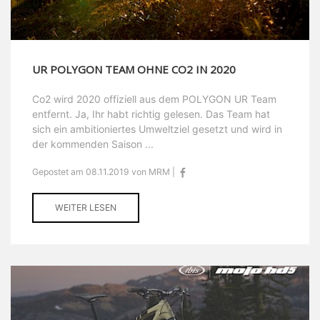
UR POLYGON TEAM OHNE CO2 IN 2020
Co2 wird 2020 offiziell aus dem POLYGON UR Team
entfernt. Ja, Ihr habt richtig gelesen. Das Team hat
sich ein ambitioniertes Umweltziel gesetzt und wird in
der kommenden Saison ...
Gepostet am 08.11.2019 von MRM |
WEITER LESEN