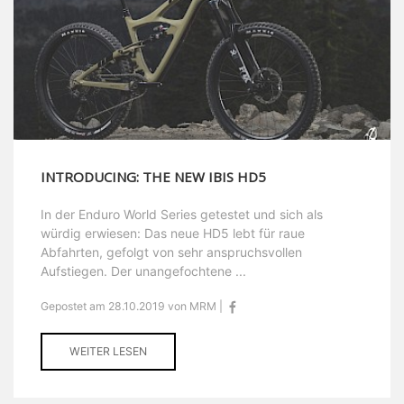
INTRODUCING: THE NEW IBIS HD5
In der Enduro World Series getestet und sich als
würdig erwiesen: Das neue HD5 lebt für raue
Abfahrten, gefolgt von sehr anspruchsvollen
Aufstiegen. Der unangefochtene ...
Gepostet am 28.10.2019 von MRM |
WEITER LESEN