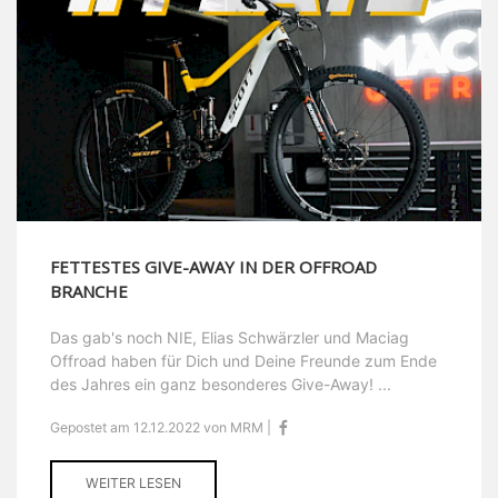
FETTESTES GIVE-AWAY IN DER OFFROAD
BRANCHE
Das gab's noch NIE, Elias Schwärzler und Maciag
Offroad haben für Dich und Deine Freunde zum Ende
des Jahres ein ganz besonderes Give-Away! ...
Gepostet am 12.12.2022 von MRM |
WEITER LESEN