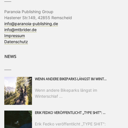
Paranoia Publishing Group
Hastener Str.149, 42855 Remscheid
info@paranoia-publishing.de
info@mtbrider.de
Impressum
Datenschutz
NEWS
____
WENN ANDERE BIKEPARKS LÄNGST IM WINTERSCHLAF SIND, IST MAN IN SAALFELDEN LEOGANG IMMER NOCH AM MOUNTAINBIKEN. IST DER HERBST DIE SCHÖNSTE ZEIT DES JAHRES? AUF DEN TRAILS RUND UM SAALFELDEN LEOGANG UND IM EPIC BIKEPARK LEOGANG IST ER DAS AUF JEDEN FALL – UND DIE GEFÜHLT DIE LÄNGSTE NOCH DAZU. NOCH BIS MINDESTENS 8. NOVEMBER STEHT DAS PINZGAUER MOUNTAINBIKE-PARADIES ALLEN RIDERN OFFEN, DIE EINFACH NICHT GENUG KRIEGEN KÖNNEN. DABEI HÄLT DIE GOLDENE JAHRESZEIT IN SAALFELDEN LEOGANG WEIT MEHR ALS LINES, TRAILS UND HERBSTPANORAMEN BEREIT: MIT DEM BIKE FESTIVAL, VERSCHIEDENEN LADIES SHRED EVENTS UND EINEM DIE GESAMTE SAISON ANDAUERNDEN PHOTO CONTEST ZUM 25-JÄHRIGEN BIKEPARK-JUBILÄUM GIBT ES RUND UM ÖSTERREICHS ÄLTESTEN BIKEPARK EINIGES ZU ERLEBEN.
Wenn andere Bikeparks längst im
Winterschlaf ...
ERIK FEDKO VERÖFFENTLICHT „TYPE SHIT": EINEN 23-MINÜTIGEN MOUNTAINBIKE-FILM, ÜBER DREI JAHRE RUND UM DIE WELT GEDREHT. ZEITGLEICH LAUNCHT ER DIE GLEICHNAMIGE KOLLEKTION SEINER BRAND TYPE. EIN SEGMENT DES FILMS ERSCHEINT SEPARAT AUF RED BULL BIKE.
Erik Fedko veröffentlicht „TYPE SHIT":