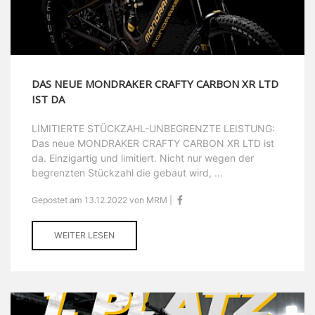
DAS NEUE MONDRAKER CRAFTY CARBON XR LTD
IST DA
LIMITIERTE STÜCKZAHL-UNBEGRENZTE LEISTUNG:
Das neue MONDRAKER CRAFTY CARBON XR LTD ist
da. Einzigartig und limitiert. Nicht nur wegen der
begrenzten Stückzahl die gebaut wird, ...
Gepostet am 13.12.2022 von MRM |
WEITER LESEN