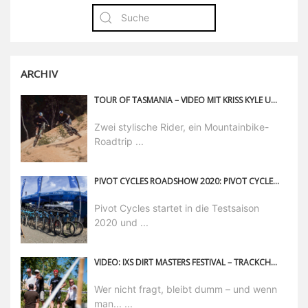
ARCHIV
TOUR OF TASMANIA – VIDEO MIT KRISS KYLE UND REMY MORTON
Zwei stylische Rider, ein Mountainbike-
Roadtrip ...
PIVOT CYCLES ROADSHOW 2020: PIVOT CYCLES STARTET IN DIE TESTSAISON 2020
Pivot Cycles startet in die Testsaison
2020 und ...
VIDEO: IXS DIRT MASTERS FESTIVAL – TRACKCHECK MIT FABIEN BAREL
Wer nicht fragt, bleibt dumm – und wenn
man... ...