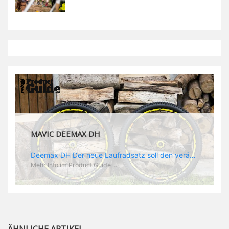
MAVIC DEEMAX DH
Deemax DH Der neue Laufradsatz soll den veränderten Ansprüchen im Downhill Einsatz gerecht werden: die Geschwindigkeiten werden immer höher, die Kräfte, die aufs Material wirken ebenfalls. Damit steigen natürlich auch die Ansprüche der Fahrer ans Material. Das einzige, was eventuell niedriger wird, ist der Reifendruck. Somit ergibt sich der Anforderungskatalog an das Deemax-Update. Hier ist das Ergebnis: - der Laufradsatz bekam eine neue Felge mit 28 mm Innenbreite. Laut Scott Sharples ist das der beste Kompromiss aus Stabilität, Gewicht und Steifigkeit, vor allem aber passt diese Breite am besten zu den Reifen, die aktuell auf dem Markt sind und im Renneinsatz gefahren werden. Es gehe auch breite und schmaler, 28 mm hätten sich aber im Test als Optimum herausgestellt. - mit einem 4D-Fertigungsprozess wurde die Materialverteilung optimiert: Stabilität dort, wo sie erforderlich ist, Gewichtsersparnis da, wo es Sinn macht. Somit gibt Mavic eine GGewichtsersparnis von 15 % an, ohne an Stabilität einzubüßen - neue, ultraleichte „double butted“ Speichen und ein super effizienter Freilauf - Mavics bewährtes UST System für perfekte Kompatibilität mit Tubeless Reifen - Gewicht (Laufradset): 1944 g)
Mehr Info im Product Guide ...
ÄHNLICHE ARTIKEL