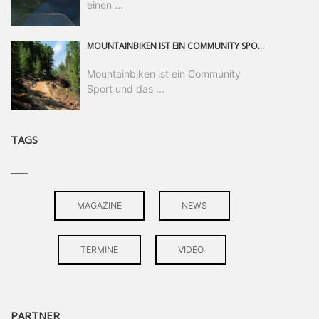
einen ...
MOUNTAINBIKEN IST EIN COMMUNITY SPORT UND DAS BEWEIST SICH IN DER BIKE REPUBLIC SÖLDEN GERADE EINDRUCKSVOLL AUF ALLEN LEVELN. FREERIDE PROFI, SHAPERIN UND FRISCH GEWÄHLTE SWATCH NINES MVP VERO SANDLER IST BEGEISTERT VON DER VIELFALT DER BIKE DESTINATION, DER NEUEN JUMPLINE UND PLÄDIERT FÜR MUT BEI (FRAUEN) COMMUNITIES. VERO UND IHR VERLOBTER SAM HODGES VERBRINGEN MEHRERE MONATE IN DER BIKE REPUBLIC UND LASSEN UNS DARAN TEILHABEN. UM COMMUNITY GEHT ES AUCH BEI DER PARTNERSCHAFT ZWISCHEN SÖLDEN UND DEM NEUEN RIDERS PARK DONOVALY IN DER SLOWAKEI: DER DORTIGE TOURISMUSDIREKTOR JIRI PEC IST ÜBERZEUGT: VON MEHR BIKEPARKS PROFITIERT DIE GANZE MTB-SZENE – UND MIT DOMINIK LINSER, GESCHÄFTSFÜHRER DER BRS, HAT ER DAMIT DEN PERFEKTEN PARTNER GEFUNDEN.
Mountainbiken ist ein Community
Sport und das ...
TAGS
____
MAGAZINE
NEWS
TERMINE
VIDEO
PARTNER