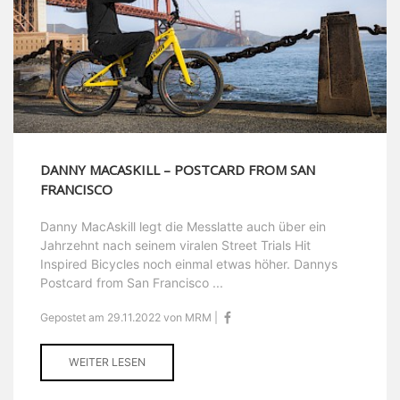
DANNY MACASKILL – POSTCARD FROM SAN
FRANCISCO
Danny MacAskill legt die Messlatte auch über ein
Jahrzehnt nach seinem viralen Street Trials Hit
Inspired Bicycles noch einmal etwas höher. Dannys
Postcard from San Francisco ...
Gepostet am 29.11.2022 von MRM |
WEITER LESEN