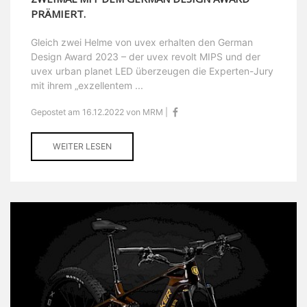
PRÄMIERT.
Gleich zwei Helme von uvex erhalten den German
Design Award 2023 – der uvex revolt MIPS und der
uvex urban planet LED überzeugen die Experten-Jury
mit ihrem „exzellentem ...
Gepostet am 16.12.2022 von MRM |
WEITER LESEN