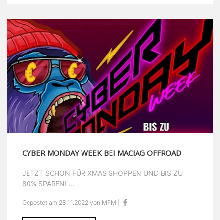
CYBER MONDAY WEEK BEI MACIAG OFFROAD
JETZT SCHON FÜR XMAS SHOPPEN UND BIS ZU
80% SPAREN! ...
Gepostet am 28.11.2022 von MRM |