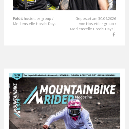
Fotos:
hostettler group /
Gepostet am 30.04.2026
Medienstelle Hoschi Days
von Hostettler group /
Medienstelle Hoschi Days |