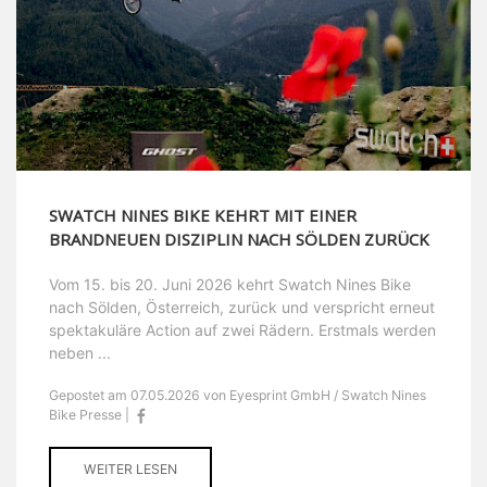
SWATCH NINES BIKE KEHRT MIT EINER
BRANDNEUEN DISZIPLIN NACH SÖLDEN ZURÜCK
Vom 15. bis 20. Juni 2026 kehrt Swatch Nines Bike
nach Sölden, Österreich, zurück und verspricht erneut
spektakuläre Action auf zwei Rädern. Erstmals werden
neben ...
Gepostet am 07.05.2026 von Eyesprint GmbH / Swatch Nines
Bike Presse |
WEITER LESEN