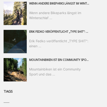
WENN ANDERE BIKEPARKS LÄNGST IM WINTERSCHLAF SIND, IST MAN IN SAALFELDEN LEOGANG IMMER NOCH AM MOUNTAINBIKEN. IST DER HERBST DIE SCHÖNSTE ZEIT DES JAHRES? AUF DEN TRAILS RUND UM SAALFELDEN LEOGANG UND IM EPIC BIKEPARK LEOGANG IST ER DAS AUF JEDEN FALL – UND DIE GEFÜHLT DIE LÄNGSTE NOCH DAZU. NOCH BIS MINDESTENS 8. NOVEMBER STEHT DAS PINZGAUER MOUNTAINBIKE-PARADIES ALLEN RIDERN OFFEN, DIE EINFACH NICHT GENUG KRIEGEN KÖNNEN. DABEI HÄLT DIE GOLDENE JAHRESZEIT IN SAALFELDEN LEOGANG WEIT MEHR ALS LINES, TRAILS UND HERBSTPANORAMEN BEREIT: MIT DEM BIKE FESTIVAL, VERSCHIEDENEN LADIES SHRED EVENTS UND EINEM DIE GESAMTE SAISON ANDAUERNDEN PHOTO CONTEST ZUM 25-JÄHRIGEN BIKEPARK-JUBILÄUM GIBT ES RUND UM ÖSTERREICHS ÄLTESTEN BIKEPARK EINIGES ZU ERLEBEN.
Wenn andere Bikeparks längst im
Winterschlaf ...
ERIK FEDKO VERÖFFENTLICHT „TYPE SHIT": EINEN 23-MINÜTIGEN MOUNTAINBIKE-FILM, ÜBER DREI JAHRE RUND UM DIE WELT GEDREHT. ZEITGLEICH LAUNCHT ER DIE GLEICHNAMIGE KOLLEKTION SEINER BRAND TYPE. EIN SEGMENT DES FILMS ERSCHEINT SEPARAT AUF RED BULL BIKE.
Erik Fedko veröffentlicht „TYPE SHIT":
einen ...
MOUNTAINBIKEN IST EIN COMMUNITY SPORT UND DAS BEWEIST SICH IN DER BIKE REPUBLIC SÖLDEN GERADE EINDRUCKSVOLL AUF ALLEN LEVELN. FREERIDE PROFI, SHAPERIN UND FRISCH GEWÄHLTE SWATCH NINES MVP VERO SANDLER IST BEGEISTERT VON DER VIELFALT DER BIKE DESTINATION, DER NEUEN JUMPLINE UND PLÄDIERT FÜR MUT BEI (FRAUEN) COMMUNITIES. VERO UND IHR VERLOBTER SAM HODGES VERBRINGEN MEHRERE MONATE IN DER BIKE REPUBLIC UND LASSEN UNS DARAN TEILHABEN. UM COMMUNITY GEHT ES AUCH BEI DER PARTNERSCHAFT ZWISCHEN SÖLDEN UND DEM NEUEN RIDERS PARK DONOVALY IN DER SLOWAKEI: DER DORTIGE TOURISMUSDIREKTOR JIRI PEC IST ÜBERZEUGT: VON MEHR BIKEPARKS PROFITIERT DIE GANZE MTB-SZENE – UND MIT DOMINIK LINSER, GESCHÄFTSFÜHRER DER BRS, HAT ER DAMIT DEN PERFEKTEN PARTNER GEFUNDEN.
Mountainbiken ist ein Community
Sport und das ...
TAGS
____