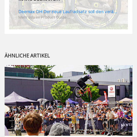
Deemax DH Der neue Laufradsatz soll den veränderten Ansprüchen im Downhill Einsatz gerecht werden: die Geschwindigkeiten werden immer höher, die Kräfte, die aufs Material wirken ebenfalls. Damit steigen natürlich auch die Ansprüche der Fahrer ans Material. Das einzige, was eventuell niedriger wird, ist der Reifendruck. Somit ergibt sich der Anforderungskatalog an das Deemax-Update. Hier ist das Ergebnis: - der Laufradsatz bekam eine neue Felge mit 28 mm Innenbreite. Laut Scott Sharples ist das der beste Kompromiss aus Stabilität, Gewicht und Steifigkeit, vor allem aber passt diese Breite am besten zu den Reifen, die aktuell auf dem Markt sind und im Renneinsatz gefahren werden. Es gehe auch breite und schmaler, 28 mm hätten sich aber im Test als Optimum herausgestellt. - mit einem 4D-Fertigungsprozess wurde die Materialverteilung optimiert: Stabilität dort, wo sie erforderlich ist, Gewichtsersparnis da, wo es Sinn macht. Somit gibt Mavic eine GGewichtsersparnis von 15 % an, ohne an Stabilität einzubüßen - neue, ultraleichte „double butted“ Speichen und ein super effizienter Freilauf - Mavics bewährtes UST System für perfekte Kompatibilität mit Tubeless Reifen - Gewicht (Laufradset): 1944 g)
Mehr Info im Product Guide ...
ÄHNLICHE ARTIKEL