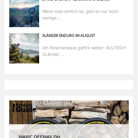
Wenn man ehrlich ist, gibt es nur noch
wenige ...
3LÄNDER ENDURO IM AUGUST
Am Reschenpass geht’s weiter: ALUTECH
3Länder ...
MAVIC DEEMAX DH