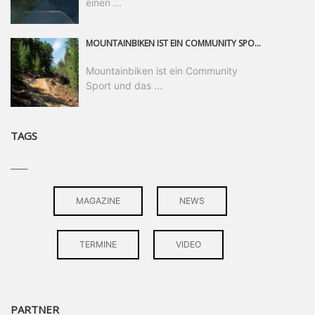
einen ...
MOUNTAINBIKEN IST EIN COMMUNITY SPORT UND DAS BEWEIST SICH IN DER BIKE REPUBLIC SÖLDEN GERADE EINDRUCKSVOLL AUF ALLEN LEVELN. FREERIDE PROFI, SHAPERIN UND FRISCH GEWÄHLTE SWATCH NINES MVP VERO SANDLER IST BEGEISTERT VON DER VIELFALT DER BIKE DESTINATION, DER NEUEN JUMPLINE UND PLÄDIERT FÜR MUT BEI (FRAUEN) COMMUNITIES. VERO UND IHR VERLOBTER SAM HODGES VERBRINGEN MEHRERE MONATE IN DER BIKE REPUBLIC UND LASSEN UNS DARAN TEILHABEN. UM COMMUNITY GEHT ES AUCH BEI DER PARTNERSCHAFT ZWISCHEN SÖLDEN UND DEM NEUEN RIDERS PARK DONOVALY IN DER SLOWAKEI: DER DORTIGE TOURISMUSDIREKTOR JIRI PEC IST ÜBERZEUGT: VON MEHR BIKEPARKS PROFITIERT DIE GANZE MTB-SZENE – UND MIT DOMINIK LINSER, GESCHÄFTSFÜHRER DER BRS, HAT ER DAMIT DEN PERFEKTEN PARTNER GEFUNDEN.
Mountainbiken ist ein Community
Sport und das ...
TAGS
____
MAGAZINE
NEWS
TERMINE
VIDEO
PARTNER