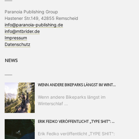
Paranoia Publishing Group
Hastener Str.149, 42855 Remscheid
info@paranoia-publishing.de
info@mtbrider.de
Impressum
Datenschutz
NEWS
____
WENN ANDERE BIKEPARKS LÄNGST IM WINTERSCHLAF SIND, IST MAN IN SAALFELDEN LEOGANG IMMER NOCH AM MOUNTAINBIKEN. IST DER HERBST DIE SCHÖNSTE ZEIT DES JAHRES? AUF DEN TRAILS RUND UM SAALFELDEN LEOGANG UND IM EPIC BIKEPARK LEOGANG IST ER DAS AUF JEDEN FALL – UND DIE GEFÜHLT DIE LÄNGSTE NOCH DAZU. NOCH BIS MINDESTENS 8. NOVEMBER STEHT DAS PINZGAUER MOUNTAINBIKE-PARADIES ALLEN RIDERN OFFEN, DIE EINFACH NICHT GENUG KRIEGEN KÖNNEN. DABEI HÄLT DIE GOLDENE JAHRESZEIT IN SAALFELDEN LEOGANG WEIT MEHR ALS LINES, TRAILS UND HERBSTPANORAMEN BEREIT: MIT DEM BIKE FESTIVAL, VERSCHIEDENEN LADIES SHRED EVENTS UND EINEM DIE GESAMTE SAISON ANDAUERNDEN PHOTO CONTEST ZUM 25-JÄHRIGEN BIKEPARK-JUBILÄUM GIBT ES RUND UM ÖSTERREICHS ÄLTESTEN BIKEPARK EINIGES ZU ERLEBEN.
Wenn andere Bikeparks längst im
Winterschlaf ...
ERIK FEDKO VERÖFFENTLICHT „TYPE SHIT": EINEN 23-MINÜTIGEN MOUNTAINBIKE-FILM, ÜBER DREI JAHRE RUND UM DIE WELT GEDREHT. ZEITGLEICH LAUNCHT ER DIE GLEICHNAMIGE KOLLEKTION SEINER BRAND TYPE. EIN SEGMENT DES FILMS ERSCHEINT SEPARAT AUF RED BULL BIKE.
Erik Fedko veröffentlicht „TYPE SHIT":