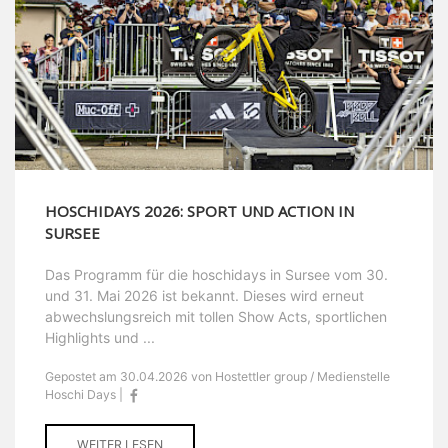
HOSCHIDAYS 2026: SPORT UND ACTION IN
SURSEE
Das Programm für die hoschidays in Sursee vom 30.
und 31. Mai 2026 ist bekannt. Dieses wird erneut
abwechslungsreich mit tollen Show Acts, sportlichen
Highlights und ...
Gepostet am 30.04.2026 von Hostettler group / Medienstelle
Hoschi Days |
WEITER LESEN