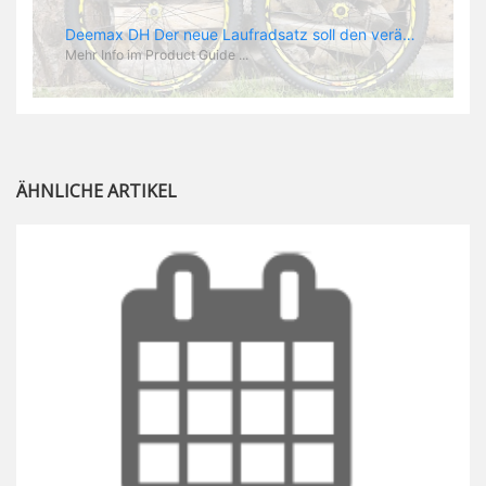
Deemax DH Der neue Laufradsatz soll den veränderten Ansprüchen im Downhill Einsatz gerecht werden: die Geschwindigkeiten werden immer höher, die Kräfte, die aufs Material wirken ebenfalls. Damit steigen natürlich auch die Ansprüche der Fahrer ans Material. Das einzige, was eventuell niedriger wird, ist der Reifendruck. Somit ergibt sich der Anforderungskatalog an das Deemax-Update. Hier ist das Ergebnis: - der Laufradsatz bekam eine neue Felge mit 28 mm Innenbreite. Laut Scott Sharples ist das der beste Kompromiss aus Stabilität, Gewicht und Steifigkeit, vor allem aber passt diese Breite am besten zu den Reifen, die aktuell auf dem Markt sind und im Renneinsatz gefahren werden. Es gehe auch breite und schmaler, 28 mm hätten sich aber im Test als Optimum herausgestellt. - mit einem 4D-Fertigungsprozess wurde die Materialverteilung optimiert: Stabilität dort, wo sie erforderlich ist, Gewichtsersparnis da, wo es Sinn macht. Somit gibt Mavic eine GGewichtsersparnis von 15 % an, ohne an Stabilität einzubüßen - neue, ultraleichte „double butted“ Speichen und ein super effizienter Freilauf - Mavics bewährtes UST System für perfekte Kompatibilität mit Tubeless Reifen - Gewicht (Laufradset): 1944 g)
Mehr Info im Product Guide ...
ÄHNLICHE ARTIKEL