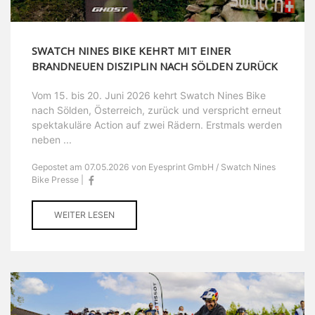
SWATCH NINES BIKE KEHRT MIT EINER
BRANDNEUEN DISZIPLIN NACH SÖLDEN ZURÜCK
Vom 15. bis 20. Juni 2026 kehrt Swatch Nines Bike
nach Sölden, Österreich, zurück und verspricht erneut
spektakuläre Action auf zwei Rädern. Erstmals werden
neben ...
Gepostet am 07.05.2026 von Eyesprint GmbH / Swatch Nines
Bike Presse |
WEITER LESEN