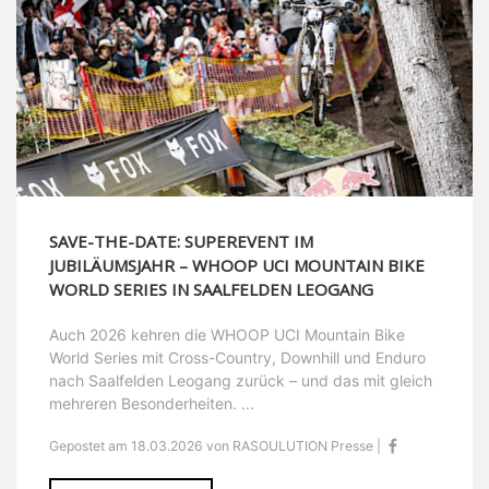
SAVE-THE-DATE: SUPEREVENT IM
JUBILÄUMSJAHR – WHOOP UCI MOUNTAIN BIKE
WORLD SERIES IN SAALFELDEN LEOGANG
Auch 2026 kehren die WHOOP UCI Mountain Bike
World Series mit Cross-Country, Downhill und Enduro
nach Saalfelden Leogang zurück – und das mit gleich
mehreren Besonderheiten. ...
Gepostet am 18.03.2026 von RASOULUTION Presse |