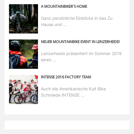
A MOUNTAINBIKER´S HOME
Ganz persönliche Einblicke in das Zu
Hause und ...
NEUER MOUNTAINBIKE EVENT IN LENZERHEIDE!
Lenzerheide präsentiert im Sommer 2019
einen ...
INTENSE 2016 FACTORY TEAM
Auch die Amerikanische Kult Bike
Schmiede INTENSE ...