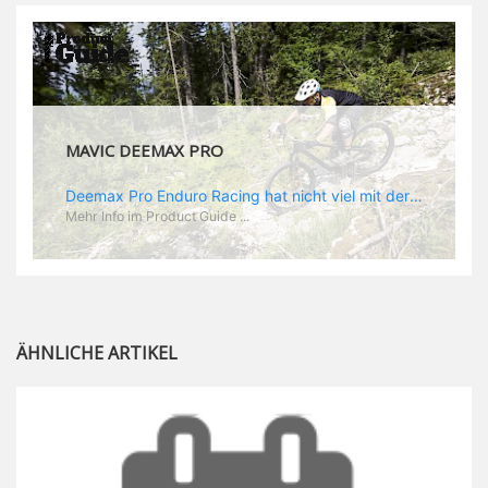
MAVIC DEEMAX PRO
Deemax Pro Enduro Racing hat nicht viel mit der gemütlichen Trail Runde nach Feierabend zu tun. Im Racing zählt jede Sekunde und da wird hart geballert. Dementsprechend hoch sind die Belastungen und die Anforderungen an ein spezielles Enduro Laufrad. „Deemax“ als Grundlage ist ein guter Ausgangspunkt. Zusammen mit Sam Hill hat Mavic das „Deemax Pro“ entwickelt, das genau den Anforderungen gerecht wird, die es bedarf, um ein EWS Rennen zu gewinnen (dass es wirklich funktioniert hat Sam ja bereits bewiesen). Was also zeichnet den neuen Laufradsatz aus? - optimales Verhältnis aus Gewicht und Stabilität - neue „Zycral“ Speichen aus einer speziellen Legierung, die besonders gutes „Feedback“ gibt - „Fore Drill“: dieser Begriff steht für Mavics Nippel: die besitzen einen größeren Durchmesser, als normal und die Gewinde in der Speiche werden von innen gebohrt, was der Felgenstruktur eine höhere Stabilität verleihen soll. Das Ergebnis: eine leichtere Felge, die Kräfte besser aufnehmen und absorbieren kann - speziell angepasste Felgenbreite. Im Enduroeinsatz kommen hinten meist Reifen zum Einsatz, die auf gutes Rollen optimiert sind während vorn die griffigeren Profile montiert werden. Demzufolge spart Mavic am Hinterrad Material und Gewicht, indem man eine 25 mm Felge verbaut während vorn, wie am DH Laufrad, eine 28 mm Felge zum Einsatz kommt. „Race Tundes Rim Width“ nennt Mavic das. - natürlich sind auch die „Deemax Pro“ UST, also perfekt für den Tubeless Einsatz geeignet.
Mehr Info im Product Guide ...
ÄHNLICHE ARTIKEL