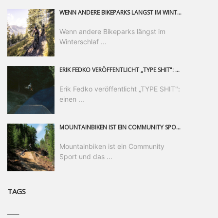
WENN ANDERE BIKEPARKS LÄNGST IM WINTERSCHLAF SIND, IST MAN IN SAALFELDEN LEOGANG IMMER NOCH AM MOUNTAINBIKEN. IST DER HERBST DIE SCHÖNSTE ZEIT DES JAHRES? AUF DEN TRAILS RUND UM SAALFELDEN LEOGANG UND IM EPIC BIKEPARK LEOGANG IST ER DAS AUF JEDEN FALL – UND DIE GEFÜHLT DIE LÄNGSTE NOCH DAZU. NOCH BIS MINDESTENS 8. NOVEMBER STEHT DAS PINZGAUER MOUNTAINBIKE-PARADIES ALLEN RIDERN OFFEN, DIE EINFACH NICHT GENUG KRIEGEN KÖNNEN. DABEI HÄLT DIE GOLDENE JAHRESZEIT IN SAALFELDEN LEOGANG WEIT MEHR ALS LINES, TRAILS UND HERBSTPANORAMEN BEREIT: MIT DEM BIKE FESTIVAL, VERSCHIEDENEN LADIES SHRED EVENTS UND EINEM DIE GESAMTE SAISON ANDAUERNDEN PHOTO CONTEST ZUM 25-JÄHRIGEN BIKEPARK-JUBILÄUM GIBT ES RUND UM ÖSTERREICHS ÄLTESTEN BIKEPARK EINIGES ZU ERLEBEN.
Wenn andere Bikeparks längst im
Winterschlaf ...
ERIK FEDKO VERÖFFENTLICHT „TYPE SHIT": EINEN 23-MINÜTIGEN MOUNTAINBIKE-FILM, ÜBER DREI JAHRE RUND UM DIE WELT GEDREHT. ZEITGLEICH LAUNCHT ER DIE GLEICHNAMIGE KOLLEKTION SEINER BRAND TYPE. EIN SEGMENT DES FILMS ERSCHEINT SEPARAT AUF RED BULL BIKE.
Erik Fedko veröffentlicht „TYPE SHIT":
einen ...
MOUNTAINBIKEN IST EIN COMMUNITY SPORT UND DAS BEWEIST SICH IN DER BIKE REPUBLIC SÖLDEN GERADE EINDRUCKSVOLL AUF ALLEN LEVELN. FREERIDE PROFI, SHAPERIN UND FRISCH GEWÄHLTE SWATCH NINES MVP VERO SANDLER IST BEGEISTERT VON DER VIELFALT DER BIKE DESTINATION, DER NEUEN JUMPLINE UND PLÄDIERT FÜR MUT BEI (FRAUEN) COMMUNITIES. VERO UND IHR VERLOBTER SAM HODGES VERBRINGEN MEHRERE MONATE IN DER BIKE REPUBLIC UND LASSEN UNS DARAN TEILHABEN. UM COMMUNITY GEHT ES AUCH BEI DER PARTNERSCHAFT ZWISCHEN SÖLDEN UND DEM NEUEN RIDERS PARK DONOVALY IN DER SLOWAKEI: DER DORTIGE TOURISMUSDIREKTOR JIRI PEC IST ÜBERZEUGT: VON MEHR BIKEPARKS PROFITIERT DIE GANZE MTB-SZENE – UND MIT DOMINIK LINSER, GESCHÄFTSFÜHRER DER BRS, HAT ER DAMIT DEN PERFEKTEN PARTNER GEFUNDEN.
Mountainbiken ist ein Community
Sport und das ...
TAGS
____