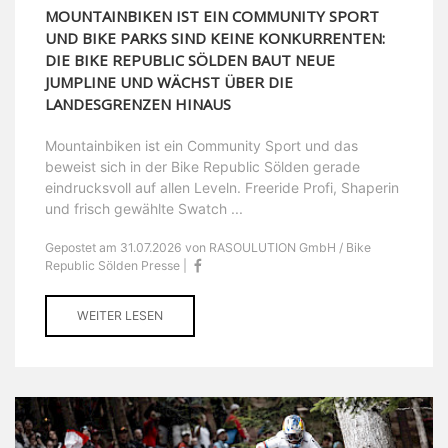
MOUNTAINBIKEN IST EIN COMMUNITY SPORT
UND BIKE PARKS SIND KEINE KONKURRENTEN:
DIE BIKE REPUBLIC SÖLDEN BAUT NEUE
JUMPLINE UND WÄCHST ÜBER DIE
LANDESGRENZEN HINAUS
Mountainbiken ist ein Community Sport und das
beweist sich in der Bike Republic Sölden gerade
eindrucksvoll auf allen Leveln. Freeride Profi, Shaperin
und frisch gewählte Swatch ...
Gepostet am 31.07.2026 von RASOULUTION GmbH / Bike
Republic Sölden Presse |
WEITER LESEN