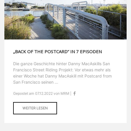
„BACK OF THE POSTCARD“ IN 7 EPISODEN
Die ganze Geschichte hinter Danny MacAskills San
Francisco Street Riding Projekt: Vor etwas mehr als
einer Woche hat Danny MacAskill mit Postcard from
San Francisco seinen ...
Gepostet am 07.12.2022 von MRM |
WEITER LESEN