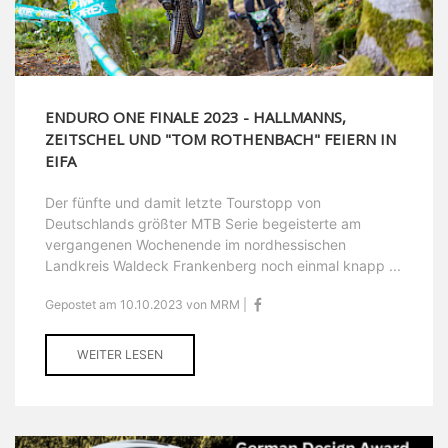
ENDURO ONE FINALE 2023 - HALLMANNS,
ZEITSCHEL UND "TOM ROTHENBACH" FEIERN IN
EIFA
Der fünfte und damit letzte Tourstopp von
Deutschlands größter MTB Serie begeisterte am
vergangenen Wochenende im nordhessischen
Landkreis Waldeck Frankenberg noch einmal knapp ...
Gepostet am 10.10.2023 von MRM |
WEITER LESEN