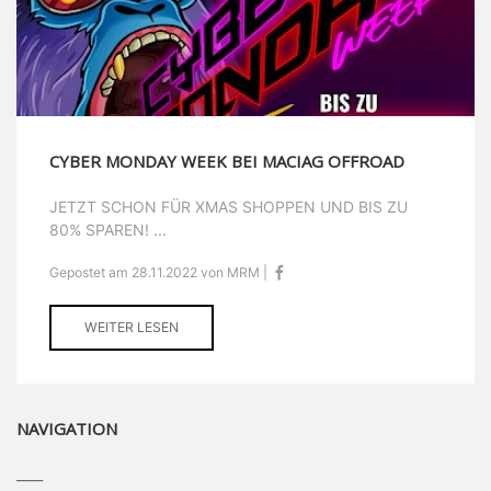
CYBER MONDAY WEEK BEI MACIAG OFFROAD
JETZT SCHON FÜR XMAS SHOPPEN UND BIS ZU
80% SPAREN! ...
Gepostet am 28.11.2022 von MRM |
WEITER LESEN
NAVIGATION
____