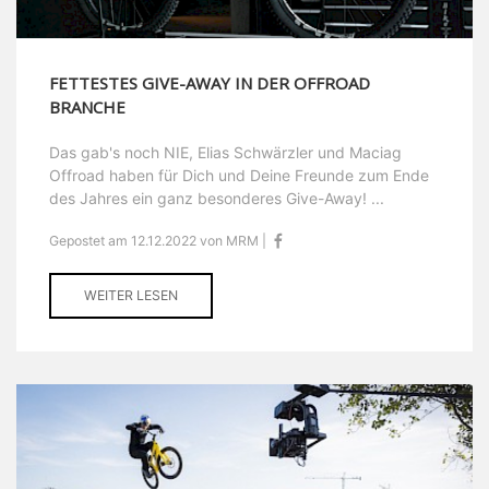
FETTESTES GIVE-AWAY IN DER OFFROAD
BRANCHE
Das gab's noch NIE, Elias Schwärzler und Maciag
Offroad haben für Dich und Deine Freunde zum Ende
des Jahres ein ganz besonderes Give-Away! ...
Gepostet am 12.12.2022 von MRM |
WEITER LESEN