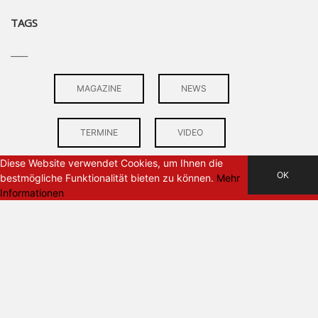
TAGS
____
MAGAZINE
NEWS
TERMINE
VIDEO
Diese Website verwendet Cookies, um Ihnen die
OK
bestmögliche Funktionalität bieten zu können.
Mehr
Informationen
PARTNER
____
Paranoia Ridewear
Upforce Clothing
Maciag Offroad