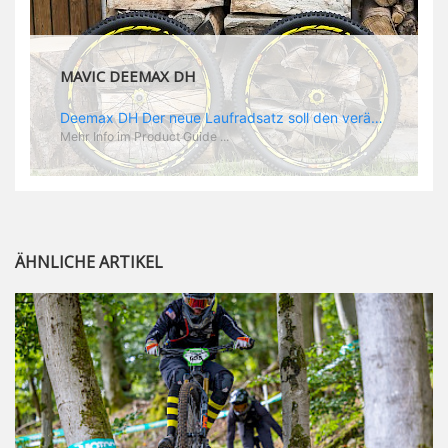
MAVIC DEEMAX DH
Deemax DH Der neue Laufradsatz soll den veränderten Ansprüchen im Downhill Einsatz gerecht werden: die Geschwindigkeiten werden immer höher, die Kräfte, die aufs Material wirken ebenfalls. Damit steigen natürlich auch die Ansprüche der Fahrer ans Material. Das einzige, was eventuell niedriger wird, ist der Reifendruck. Somit ergibt sich der Anforderungskatalog an das Deemax-Update. Hier ist das Ergebnis: - der Laufradsatz bekam eine neue Felge mit 28 mm Innenbreite. Laut Scott Sharples ist das der beste Kompromiss aus Stabilität, Gewicht und Steifigkeit, vor allem aber passt diese Breite am besten zu den Reifen, die aktuell auf dem Markt sind und im Renneinsatz gefahren werden. Es gehe auch breite und schmaler, 28 mm hätten sich aber im Test als Optimum herausgestellt. - mit einem 4D-Fertigungsprozess wurde die Materialverteilung optimiert: Stabilität dort, wo sie erforderlich ist, Gewichtsersparnis da, wo es Sinn macht. Somit gibt Mavic eine GGewichtsersparnis von 15 % an, ohne an Stabilität einzubüßen - neue, ultraleichte „double butted“ Speichen und ein super effizienter Freilauf - Mavics bewährtes UST System für perfekte Kompatibilität mit Tubeless Reifen - Gewicht (Laufradset): 1944 g)
Mehr Info im Product Guide ...
ÄHNLICHE ARTIKEL