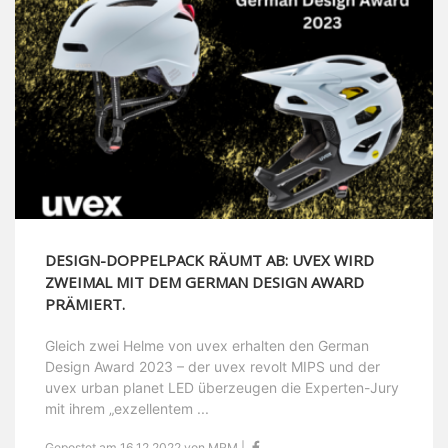
DESIGN-DOPPELPACK RÄUMT AB: UVEX WIRD
ZWEIMAL MIT DEM GERMAN DESIGN AWARD
PRÄMIERT.
Gleich zwei Helme von uvex erhalten den German
Design Award 2023 – der uvex revolt MIPS und der
uvex urban planet LED überzeugen die Experten-Jury
mit ihrem „exzellentem ...
Gepostet am 16.12.2022 von MRM |