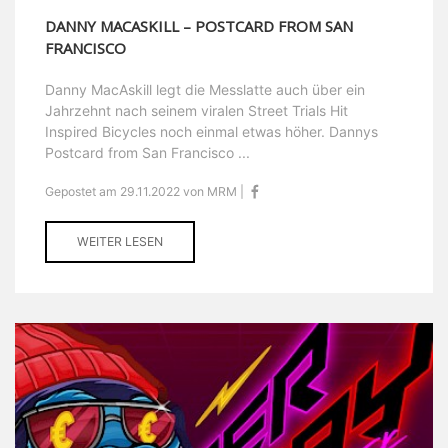
DANNY MACASKILL – POSTCARD FROM SAN
FRANCISCO
Danny MacAskill legt die Messlatte auch über ein
Jahrzehnt nach seinem viralen Street Trials Hit
Inspired Bicycles noch einmal etwas höher. Dannys
Postcard from San Francisco ...
Gepostet am 29.11.2022 von MRM |
WEITER LESEN