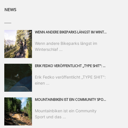
NEWS
____
WENN ANDERE BIKEPARKS LÄNGST IM WINTERSCHLAF SIND, IST MAN IN SAALFELDEN LEOGANG IMMER NOCH AM MOUNTAINBIKEN. IST DER HERBST DIE SCHÖNSTE ZEIT DES JAHRES? AUF DEN TRAILS RUND UM SAALFELDEN LEOGANG UND IM EPIC BIKEPARK LEOGANG IST ER DAS AUF JEDEN FALL – UND DIE GEFÜHLT DIE LÄNGSTE NOCH DAZU. NOCH BIS MINDESTENS 8. NOVEMBER STEHT DAS PINZGAUER MOUNTAINBIKE-PARADIES ALLEN RIDERN OFFEN, DIE EINFACH NICHT GENUG KRIEGEN KÖNNEN. DABEI HÄLT DIE GOLDENE JAHRESZEIT IN SAALFELDEN LEOGANG WEIT MEHR ALS LINES, TRAILS UND HERBSTPANORAMEN BEREIT: MIT DEM BIKE FESTIVAL, VERSCHIEDENEN LADIES SHRED EVENTS UND EINEM DIE GESAMTE SAISON ANDAUERNDEN PHOTO CONTEST ZUM 25-JÄHRIGEN BIKEPARK-JUBILÄUM GIBT ES RUND UM ÖSTERREICHS ÄLTESTEN BIKEPARK EINIGES ZU ERLEBEN.
Wenn andere Bikeparks längst im
Winterschlaf ...
ERIK FEDKO VERÖFFENTLICHT „TYPE SHIT": EINEN 23-MINÜTIGEN MOUNTAINBIKE-FILM, ÜBER DREI JAHRE RUND UM DIE WELT GEDREHT. ZEITGLEICH LAUNCHT ER DIE GLEICHNAMIGE KOLLEKTION SEINER BRAND TYPE. EIN SEGMENT DES FILMS ERSCHEINT SEPARAT AUF RED BULL BIKE.
Erik Fedko veröffentlicht „TYPE SHIT":
einen ...
MOUNTAINBIKEN IST EIN COMMUNITY SPORT UND DAS BEWEIST SICH IN DER BIKE REPUBLIC SÖLDEN GERADE EINDRUCKSVOLL AUF ALLEN LEVELN. FREERIDE PROFI, SHAPERIN UND FRISCH GEWÄHLTE SWATCH NINES MVP VERO SANDLER IST BEGEISTERT VON DER VIELFALT DER BIKE DESTINATION, DER NEUEN JUMPLINE UND PLÄDIERT FÜR MUT BEI (FRAUEN) COMMUNITIES. VERO UND IHR VERLOBTER SAM HODGES VERBRINGEN MEHRERE MONATE IN DER BIKE REPUBLIC UND LASSEN UNS DARAN TEILHABEN. UM COMMUNITY GEHT ES AUCH BEI DER PARTNERSCHAFT ZWISCHEN SÖLDEN UND DEM NEUEN RIDERS PARK DONOVALY IN DER SLOWAKEI: DER DORTIGE TOURISMUSDIREKTOR JIRI PEC IST ÜBERZEUGT: VON MEHR BIKEPARKS PROFITIERT DIE GANZE MTB-SZENE – UND MIT DOMINIK LINSER, GESCHÄFTSFÜHRER DER BRS, HAT ER DAMIT DEN PERFEKTEN PARTNER GEFUNDEN.
Mountainbiken ist ein Community
Sport und das ...