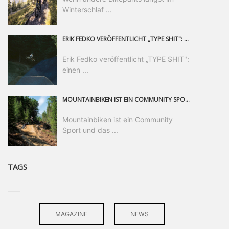
Winterschlaf ...
ERIK FEDKO VERÖFFENTLICHT „TYPE SHIT": EINEN 23-MINÜTIGEN MOUNTAINBIKE-FILM, ÜBER DREI JAHRE RUND UM DIE WELT GEDREHT. ZEITGLEICH LAUNCHT ER DIE GLEICHNAMIGE KOLLEKTION SEINER BRAND TYPE. EIN SEGMENT DES FILMS ERSCHEINT SEPARAT AUF RED BULL BIKE.
Erik Fedko veröffentlicht „TYPE SHIT":
einen ...
MOUNTAINBIKEN IST EIN COMMUNITY SPORT UND DAS BEWEIST SICH IN DER BIKE REPUBLIC SÖLDEN GERADE EINDRUCKSVOLL AUF ALLEN LEVELN. FREERIDE PROFI, SHAPERIN UND FRISCH GEWÄHLTE SWATCH NINES MVP VERO SANDLER IST BEGEISTERT VON DER VIELFALT DER BIKE DESTINATION, DER NEUEN JUMPLINE UND PLÄDIERT FÜR MUT BEI (FRAUEN) COMMUNITIES. VERO UND IHR VERLOBTER SAM HODGES VERBRINGEN MEHRERE MONATE IN DER BIKE REPUBLIC UND LASSEN UNS DARAN TEILHABEN. UM COMMUNITY GEHT ES AUCH BEI DER PARTNERSCHAFT ZWISCHEN SÖLDEN UND DEM NEUEN RIDERS PARK DONOVALY IN DER SLOWAKEI: DER DORTIGE TOURISMUSDIREKTOR JIRI PEC IST ÜBERZEUGT: VON MEHR BIKEPARKS PROFITIERT DIE GANZE MTB-SZENE – UND MIT DOMINIK LINSER, GESCHÄFTSFÜHRER DER BRS, HAT ER DAMIT DEN PERFEKTEN PARTNER GEFUNDEN.
Mountainbiken ist ein Community
Sport und das ...
TAGS
____
MAGAZINE
NEWS