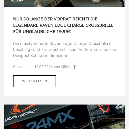
NUR SOLANGE DER VORRAT REICHT! DIE
LEGENDÄRE RAVEN EDGE CHARGE CROSSBRILLE
FÜR UNGLAUBLICHE 19,99€
Die meistverkaufte Raven Edge Charge Crossbrille mit
beschlag- und kratzfesten Linsen! Außerdem in coolen
Designs! Schau sie dir hier an ...
Gepostet am 12.05.2024 von MRM |
WEITER LESEN