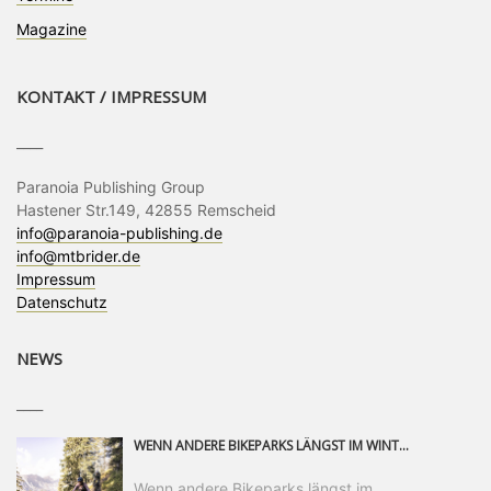
Magazine
KONTAKT / IMPRESSUM
____
Paranoia Publishing Group
Hastener Str.149, 42855 Remscheid
info@paranoia-publishing.de
info@mtbrider.de
Impressum
Datenschutz
NEWS
____
WENN ANDERE BIKEPARKS LÄNGST IM WINTERSCHLAF SIND, IST MAN IN SAALFELDEN LEOGANG IMMER NOCH AM MOUNTAINBIKEN. IST DER HERBST DIE SCHÖNSTE ZEIT DES JAHRES? AUF DEN TRAILS RUND UM SAALFELDEN LEOGANG UND IM EPIC BIKEPARK LEOGANG IST ER DAS AUF JEDEN FALL – UND DIE GEFÜHLT DIE LÄNGSTE NOCH DAZU. NOCH BIS MINDESTENS 8. NOVEMBER STEHT DAS PINZGAUER MOUNTAINBIKE-PARADIES ALLEN RIDERN OFFEN, DIE EINFACH NICHT GENUG KRIEGEN KÖNNEN. DABEI HÄLT DIE GOLDENE JAHRESZEIT IN SAALFELDEN LEOGANG WEIT MEHR ALS LINES, TRAILS UND HERBSTPANORAMEN BEREIT: MIT DEM BIKE FESTIVAL, VERSCHIEDENEN LADIES SHRED EVENTS UND EINEM DIE GESAMTE SAISON ANDAUERNDEN PHOTO CONTEST ZUM 25-JÄHRIGEN BIKEPARK-JUBILÄUM GIBT ES RUND UM ÖSTERREICHS ÄLTESTEN BIKEPARK EINIGES ZU ERLEBEN.
Wenn andere Bikeparks längst im