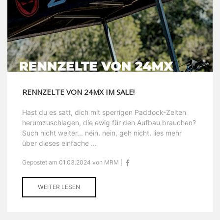
RENNZELTE VON 24MX IM SALE!
Hast du es satt, dich mit sperrigen Paddock-Zelten
herumzuschlagen, die ewig für den Aufbau brauchen?
Such nicht weiter... nein, nein, geh nicht, lies mehr
über dieses einfache ...
Gepostet am 01.03.2024 von MRM |
WEITER LESEN