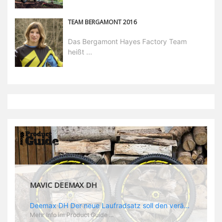
TEAM BERGAMONT 2016
Das Bergamont Hayes Factory Team
heißt ...
MAVIC DEEMAX DH
Deemax DH Der neue Laufradsatz soll den veränderten Ansprüchen im Downhill Einsatz gerecht werden: die Geschwindigkeiten werden immer höher, die Kräfte, die aufs Material wirken ebenfalls. Damit steigen natürlich auch die Ansprüche der Fahrer ans Material. Das einzige, was eventuell niedriger wird, ist der Reifendruck. Somit ergibt sich der Anforderungskatalog an das Deemax-Update. Hier ist das Ergebnis: - der Laufradsatz bekam eine neue Felge mit 28 mm Innenbreite. Laut Scott Sharples ist das der beste Kompromiss aus Stabilität, Gewicht und Steifigkeit, vor allem aber passt diese Breite am besten zu den Reifen, die aktuell auf dem Markt sind und im Renneinsatz gefahren werden. Es gehe auch breite und schmaler, 28 mm hätten sich aber im Test als Optimum herausgestellt. - mit einem 4D-Fertigungsprozess wurde die Materialverteilung optimiert: Stabilität dort, wo sie erforderlich ist, Gewichtsersparnis da, wo es Sinn macht. Somit gibt Mavic eine GGewichtsersparnis von 15 % an, ohne an Stabilität einzubüßen - neue, ultraleichte „double butted“ Speichen und ein super effizienter Freilauf - Mavics bewährtes UST System für perfekte Kompatibilität mit Tubeless Reifen - Gewicht (Laufradset): 1944 g)
Mehr Info im Product Guide ...