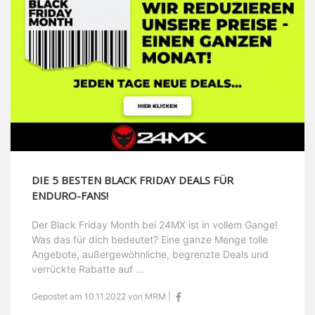
DIE 5 BESTEN BLACK FRIDAY DEALS FÜR
ENDURO-FANS!
Der Black Friday Month bei 24MX ist in vollem Gange!
Was das für dich bedeutet? Eine ganze Menge tolle
Angebote, außergewöhnliche, begrenzte Deals und
verrückte Rabatte auf ...
Gepostet am 10.11.2022 von MRM |