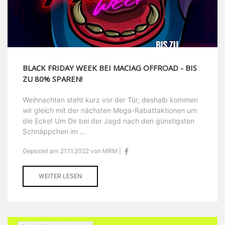
BLACK FRIDAY WEEK BEI MACIAG OFFROAD - BIS
ZU 80% SPAREN!
Weihnachten steht kurz vor der Tür, deshalb kommen
wir gleich mit der nächsten Mega-Rabattaktionen um
die Ecke! Um Dir bei der Jagd nach den günstigsten
Schnäppchen im ...
Gepostet am 21.11.2022 von MRM |
WEITER LESEN