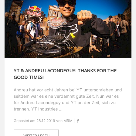
YT & ANDREU LACONDEGUY: THANKS FOR THE
GOOD TIMES!
Andreu hat vor acht Jahren bei YT unterschrieben und
seitdem war es eine verdammt gute Zeit. Nun war es
für Andreu Lacondeguy und YT an der Zeit, sich zu
trennen. YT Industries ...
Gepostet am 28.12.2019 von MRM |
WEITER LESEN