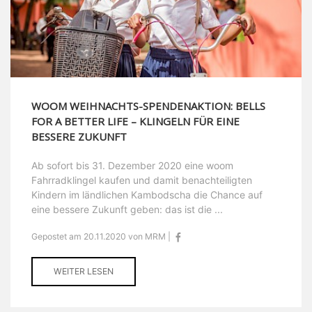
WOOM WEIHNACHTS-SPENDENAKTION: BELLS
FOR A BETTER LIFE – KLINGELN FÜR EINE
BESSERE ZUKUNFT
Ab sofort bis 31. Dezember 2020 eine woom
Fahrradklingel kaufen und damit benachteiligten
Kindern im ländlichen Kambodscha die Chance auf
eine bessere Zukunft geben: das ist die ...
Gepostet am 20.11.2020 von MRM |
WEITER LESEN