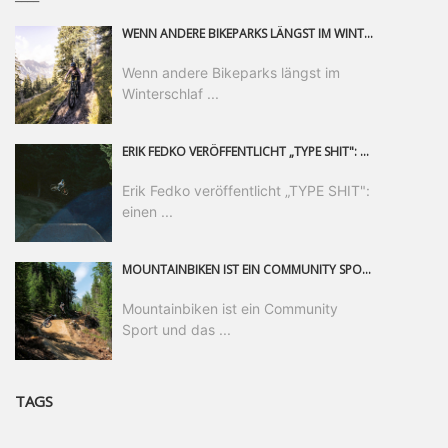
WENN ANDERE BIKEPARKS LÄNGST IM WINTERSCHLAF SIND, IST MAN IN SAALFELDEN LEOGANG IMMER NOCH AM MOUNTAINBIKEN. IST DER HERBST DIE SCHÖNSTE ZEIT DES JAHRES? AUF DEN TRAILS RUND UM SAALFELDEN LEOGANG UND IM EPIC BIKEPARK LEOGANG IST ER DAS AUF JEDEN FALL – UND DIE GEFÜHLT DIE LÄNGSTE NOCH DAZU. NOCH BIS MINDESTENS 8. NOVEMBER STEHT DAS PINZGAUER MOUNTAINBIKE-PARADIES ALLEN RIDERN OFFEN, DIE EINFACH NICHT GENUG KRIEGEN KÖNNEN. DABEI HÄLT DIE GOLDENE JAHRESZEIT IN SAALFELDEN LEOGANG WEIT MEHR ALS LINES, TRAILS UND HERBSTPANORAMEN BEREIT: MIT DEM BIKE FESTIVAL, VERSCHIEDENEN LADIES SHRED EVENTS UND EINEM DIE GESAMTE SAISON ANDAUERNDEN PHOTO CONTEST ZUM 25-JÄHRIGEN BIKEPARK-JUBILÄUM GIBT ES RUND UM ÖSTERREICHS ÄLTESTEN BIKEPARK EINIGES ZU ERLEBEN.
Wenn andere Bikeparks längst im
Winterschlaf ...
ERIK FEDKO VERÖFFENTLICHT „TYPE SHIT": EINEN 23-MINÜTIGEN MOUNTAINBIKE-FILM, ÜBER DREI JAHRE RUND UM DIE WELT GEDREHT. ZEITGLEICH LAUNCHT ER DIE GLEICHNAMIGE KOLLEKTION SEINER BRAND TYPE. EIN SEGMENT DES FILMS ERSCHEINT SEPARAT AUF RED BULL BIKE.
Erik Fedko veröffentlicht „TYPE SHIT":
einen ...
MOUNTAINBIKEN IST EIN COMMUNITY SPORT UND DAS BEWEIST SICH IN DER BIKE REPUBLIC SÖLDEN GERADE EINDRUCKSVOLL AUF ALLEN LEVELN. FREERIDE PROFI, SHAPERIN UND FRISCH GEWÄHLTE SWATCH NINES MVP VERO SANDLER IST BEGEISTERT VON DER VIELFALT DER BIKE DESTINATION, DER NEUEN JUMPLINE UND PLÄDIERT FÜR MUT BEI (FRAUEN) COMMUNITIES. VERO UND IHR VERLOBTER SAM HODGES VERBRINGEN MEHRERE MONATE IN DER BIKE REPUBLIC UND LASSEN UNS DARAN TEILHABEN. UM COMMUNITY GEHT ES AUCH BEI DER PARTNERSCHAFT ZWISCHEN SÖLDEN UND DEM NEUEN RIDERS PARK DONOVALY IN DER SLOWAKEI: DER DORTIGE TOURISMUSDIREKTOR JIRI PEC IST ÜBERZEUGT: VON MEHR BIKEPARKS PROFITIERT DIE GANZE MTB-SZENE – UND MIT DOMINIK LINSER, GESCHÄFTSFÜHRER DER BRS, HAT ER DAMIT DEN PERFEKTEN PARTNER GEFUNDEN.
Mountainbiken ist ein Community
Sport und das ...
TAGS
____