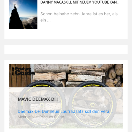
DANNY MACASKILL MIT NEUEM YOUTUBE KANAL
Schon beinahe zehn Jahre ist es her, als
ein ...
MAVIC DEEMAX DH
Deemax DH Der neue Laufradsatz soll den veränderten Ansprüchen im Downhill Einsatz gerecht werden: die Geschwindigkeiten werden immer höher, die Kräfte, die aufs Material wirken ebenfalls. Damit steigen natürlich auch die Ansprüche der Fahrer ans Material. Das einzige, was eventuell niedriger wird, ist der Reifendruck. Somit ergibt sich der Anforderungskatalog an das Deemax-Update. Hier ist das Ergebnis: - der Laufradsatz bekam eine neue Felge mit 28 mm Innenbreite. Laut Scott Sharples ist das der beste Kompromiss aus Stabilität, Gewicht und Steifigkeit, vor allem aber passt diese Breite am besten zu den Reifen, die aktuell auf dem Markt sind und im Renneinsatz gefahren werden. Es gehe auch breite und schmaler, 28 mm hätten sich aber im Test als Optimum herausgestellt. - mit einem 4D-Fertigungsprozess wurde die Materialverteilung optimiert: Stabilität dort, wo sie erforderlich ist, Gewichtsersparnis da, wo es Sinn macht. Somit gibt Mavic eine GGewichtsersparnis von 15 % an, ohne an Stabilität einzubüßen - neue, ultraleichte „double butted“ Speichen und ein super effizienter Freilauf - Mavics bewährtes UST System für perfekte Kompatibilität mit Tubeless Reifen - Gewicht (Laufradset): 1944 g)
Mehr Info im Product Guide ...