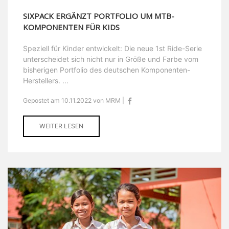
SIXPACK ERGÄNZT PORTFOLIO UM MTB-
KOMPONENTEN FÜR KIDS
Speziell für Kinder entwickelt: Die neue 1st Ride-Serie
unterscheidet sich nicht nur in Größe und Farbe vom
bisherigen Portfolio des deutschen Komponenten-
Herstellers. ...
Gepostet am 10.11.2022 von MRM |
WEITER LESEN