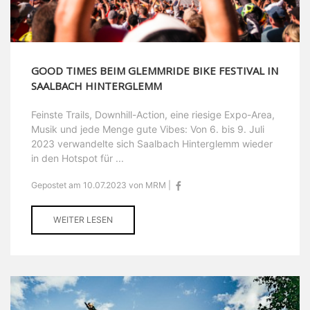
GOOD TIMES BEIM GLEMMRIDE BIKE FESTIVAL IN
SAALBACH HINTERGLEMM
Feinste Trails, Downhill-Action, eine riesige Expo-Area,
Musik und jede Menge gute Vibes: Von 6. bis 9. Juli
2023 verwandelte sich Saalbach Hinterglemm wieder
in den Hotspot für ...
Gepostet am 10.07.2023 von MRM |
WEITER LESEN