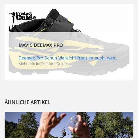
MAVIC DEEMAX PRO
Deemax Pro Schuh Vielleicht fragt ihr euch, was ein Schuh mit Deemax zu tun hat? Nun, hier spielt vor allem der Einsatzzweck eine Rolle: Deemax steht für Gravity pur und dafür ist auch der neue Schuh gedacht, der vor allem den Ideen von Downhill Legende Fabien Barel entspricht. Der Schuh soll ganz der Deemax Philosophie entsprechen: kompromisslose Funktion, effizient und hoher Komfort standen auf der Wunschliste von Fabien. Und das kam dabei heraus: - die neue „Energy Grip AM“ Sohle bietet maximale Stabilität und optimalen Grip auf dem Pedal. - die „Ergo Fit“ Innensohle soll super hohen Komfort bieten und optimal sitzen und zwar den ganzen Tag lang. - eine 3D-Mesch-Konstruktion soll den Fuß belüften und sowohl bei Sonne also auch unter kühlen Bedingungen für optimales Fußklima sorgen - die Assymetrische Konstruktion mit höherem Seitenteil innen soll den Knöchel optimal schützen - extra Schutz für die Zehen und die Fersen
Mehr Info im Product Guide ...
ÄHNLICHE ARTIKEL