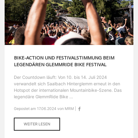
BIKE-ACTION UND FESTIVALSTIMMUNG BEIM
LEGENDÄREN GLEMMRIDE BIKE FESTIVAL
Der Countdown läuft: Von 10. bis 14. Juli 2024
verwandelt sich Saalbach Hinterglemm erneut in den
Hotspot der internationalen Mountainbike-Szene. Das
legendäre GlemmRide Bike ...
Gepostet am 17.06.2024 von MRM |
WEITER LESEN