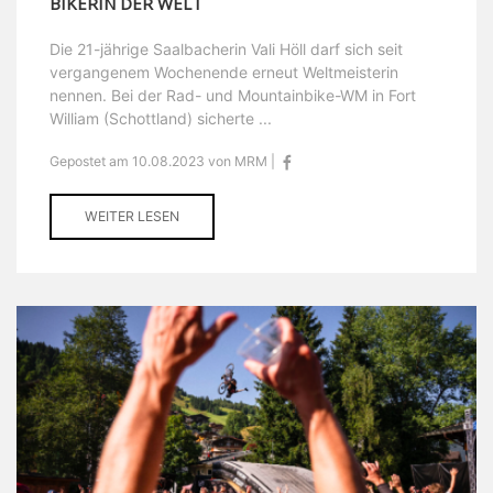
BIKERIN DER WELT
Die 21-jährige Saalbacherin Vali Höll darf sich seit
vergangenem Wochenende erneut Weltmeisterin
nennen. Bei der Rad- und Mountainbike-WM in Fort
William (Schottland) sicherte ...
Gepostet am 10.08.2023 von MRM |
WEITER LESEN