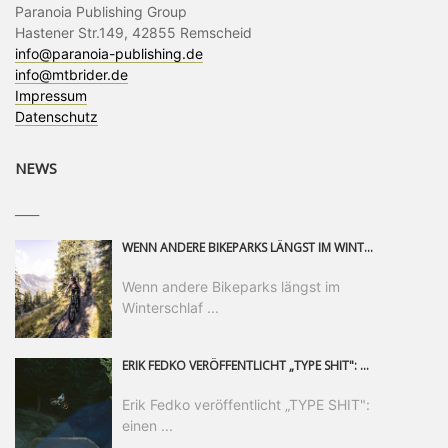
Paranoia Publishing Group
Hastener Str.149, 42855 Remscheid
info@paranoia-publishing.de
info@mtbrider.de
Impressum
Datenschutz
NEWS
____
WENN ANDERE BIKEPARKS LÄNGST IM WINTERSCHLAF SIND, IST MAN IN SAALFELDEN LEOGANG IMMER NOCH AM MOUNTAINBIKEN. IST DER HERBST DIE SCHÖNSTE ZEIT DES JAHRES? AUF DEN TRAILS RUND UM SAALFELDEN LEOGANG UND IM EPIC BIKEPARK LEOGANG IST ER DAS AUF JEDEN FALL – UND DIE GEFÜHLT DIE LÄNGSTE NOCH DAZU. NOCH BIS MINDESTENS 8. NOVEMBER STEHT DAS PINZGAUER MOUNTAINBIKE-PARADIES ALLEN RIDERN OFFEN, DIE EINFACH NICHT GENUG KRIEGEN KÖNNEN. DABEI HÄLT DIE GOLDENE JAHRESZEIT IN SAALFELDEN LEOGANG WEIT MEHR ALS LINES, TRAILS UND HERBSTPANORAMEN BEREIT: MIT DEM BIKE FESTIVAL, VERSCHIEDENEN LADIES SHRED EVENTS UND EINEM DIE GESAMTE SAISON ANDAUERNDEN PHOTO CONTEST ZUM 25-JÄHRIGEN BIKEPARK-JUBILÄUM GIBT ES RUND UM ÖSTERREICHS ÄLTESTEN BIKEPARK EINIGES ZU ERLEBEN.
Wenn andere Bikeparks längst im
Winterschlaf ...
ERIK FEDKO VERÖFFENTLICHT „TYPE SHIT": EINEN 23-MINÜTIGEN MOUNTAINBIKE-FILM, ÜBER DREI JAHRE RUND UM DIE WELT GEDREHT. ZEITGLEICH LAUNCHT ER DIE GLEICHNAMIGE KOLLEKTION SEINER BRAND TYPE. EIN SEGMENT DES FILMS ERSCHEINT SEPARAT AUF RED BULL BIKE.
Erik Fedko veröffentlicht „TYPE SHIT":
einen ...