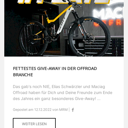
FETTESTES GIVE-AWAY IN DER OFFROAD
BRANCHE
Das gab's noch NIE, Elias Schwärzler und Maciag
Offroad haben für Dich und Deine Freunde zum Ende
des Jahres ein ganz besonderes Give-Away! ...
Gepostet am 12.12.2022 von MRM |
WEITER LESEN