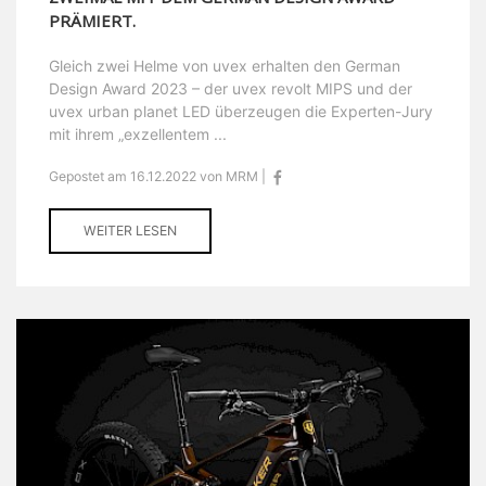
PRÄMIERT.
Gleich zwei Helme von uvex erhalten den German
Design Award 2023 – der uvex revolt MIPS und der
uvex urban planet LED überzeugen die Experten-Jury
mit ihrem „exzellentem ...
Gepostet am 16.12.2022 von MRM |
WEITER LESEN