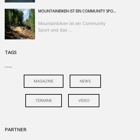
MOUNTAINBIKEN IST EIN COMMUNITY SPORT UND DAS BEWEIST SICH IN DER BIKE REPUBLIC SÖLDEN GERADE EINDRUCKSVOLL AUF ALLEN LEVELN. FREERIDE PROFI, SHAPERIN UND FRISCH GEWÄHLTE SWATCH NINES MVP VERO SANDLER IST BEGEISTERT VON DER VIELFALT DER BIKE DESTINATION, DER NEUEN JUMPLINE UND PLÄDIERT FÜR MUT BEI (FRAUEN) COMMUNITIES. VERO UND IHR VERLOBTER SAM HODGES VERBRINGEN MEHRERE MONATE IN DER BIKE REPUBLIC UND LASSEN UNS DARAN TEILHABEN. UM COMMUNITY GEHT ES AUCH BEI DER PARTNERSCHAFT ZWISCHEN SÖLDEN UND DEM NEUEN RIDERS PARK DONOVALY IN DER SLOWAKEI: DER DORTIGE TOURISMUSDIREKTOR JIRI PEC IST ÜBERZEUGT: VON MEHR BIKEPARKS PROFITIERT DIE GANZE MTB-SZENE – UND MIT DOMINIK LINSER, GESCHÄFTSFÜHRER DER BRS, HAT ER DAMIT DEN PERFEKTEN PARTNER GEFUNDEN.
Mountainbiken ist ein Community
Sport und das ...
TAGS
____
MAGAZINE
NEWS
TERMINE
VIDEO
PARTNER