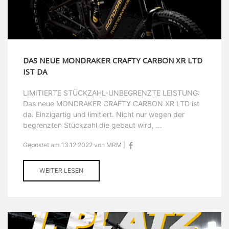
DAS NEUE MONDRAKER CRAFTY CARBON XR LTD
IST DA
LIMITIERTE STÜCKZAHL-UNBEGRENZTE LEISTUNG:
Das neue MONDRAKER CRAFTY CARBON XR LTD ist
da. Einzigartig und limitiert. Nicht nur wegen der
begrenzten Stückzahl die gebaut wird, ...
Gepostet am 13.12.2022 von MRM |
WEITER LESEN