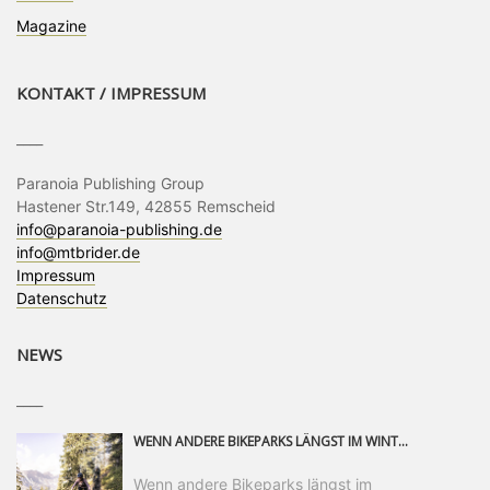
Magazine
KONTAKT / IMPRESSUM
____
Paranoia Publishing Group
Hastener Str.149, 42855 Remscheid
info@paranoia-publishing.de
info@mtbrider.de
Impressum
Datenschutz
NEWS
____
WENN ANDERE BIKEPARKS LÄNGST IM WINTERSCHLAF SIND, IST MAN IN SAALFELDEN LEOGANG IMMER NOCH AM MOUNTAINBIKEN. IST DER HERBST DIE SCHÖNSTE ZEIT DES JAHRES? AUF DEN TRAILS RUND UM SAALFELDEN LEOGANG UND IM EPIC BIKEPARK LEOGANG IST ER DAS AUF JEDEN FALL – UND DIE GEFÜHLT DIE LÄNGSTE NOCH DAZU. NOCH BIS MINDESTENS 8. NOVEMBER STEHT DAS PINZGAUER MOUNTAINBIKE-PARADIES ALLEN RIDERN OFFEN, DIE EINFACH NICHT GENUG KRIEGEN KÖNNEN. DABEI HÄLT DIE GOLDENE JAHRESZEIT IN SAALFELDEN LEOGANG WEIT MEHR ALS LINES, TRAILS UND HERBSTPANORAMEN BEREIT: MIT DEM BIKE FESTIVAL, VERSCHIEDENEN LADIES SHRED EVENTS UND EINEM DIE GESAMTE SAISON ANDAUERNDEN PHOTO CONTEST ZUM 25-JÄHRIGEN BIKEPARK-JUBILÄUM GIBT ES RUND UM ÖSTERREICHS ÄLTESTEN BIKEPARK EINIGES ZU ERLEBEN.
Wenn andere Bikeparks längst im