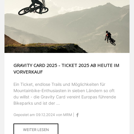
GRAVITY CARD 2025 - TICKET 2025 AB HEUTE IM
VORVERKAUF
Ein Ticket, endlose Trails und Möglichkeiten für
Mountainbike-Enthusiasten in sieben Ländern so oft
du willst - die Gravity Card vereint Europas führende
Bikeparks und ist der ...
Gepostet am 09.12.2024 von MRM |
WEITER LESEN