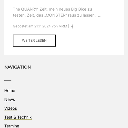
The QUARRY: Zeit, mein neues Big Bike zu
testen. Zeit, das „MONSTER“ raus zu lassen. ...
Gepostet am 21.11.2024 von MRM |
WEITER LESEN
NAVIGATION
____
Home
News
Videos
Test & Technik
Termine