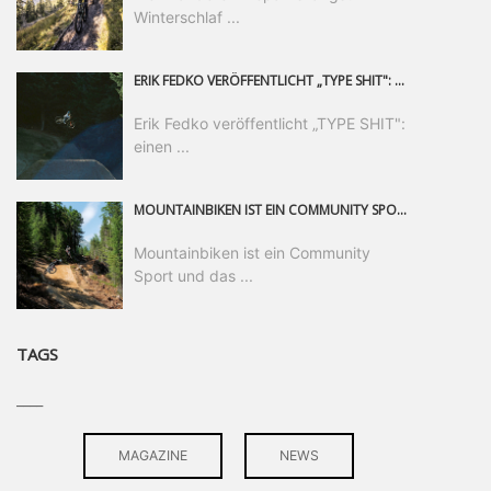
Winterschlaf ...
ERIK FEDKO VERÖFFENTLICHT „TYPE SHIT": EINEN 23-MINÜTIGEN MOUNTAINBIKE-FILM, ÜBER DREI JAHRE RUND UM DIE WELT GEDREHT. ZEITGLEICH LAUNCHT ER DIE GLEICHNAMIGE KOLLEKTION SEINER BRAND TYPE. EIN SEGMENT DES FILMS ERSCHEINT SEPARAT AUF RED BULL BIKE.
Erik Fedko veröffentlicht „TYPE SHIT":
einen ...
MOUNTAINBIKEN IST EIN COMMUNITY SPORT UND DAS BEWEIST SICH IN DER BIKE REPUBLIC SÖLDEN GERADE EINDRUCKSVOLL AUF ALLEN LEVELN. FREERIDE PROFI, SHAPERIN UND FRISCH GEWÄHLTE SWATCH NINES MVP VERO SANDLER IST BEGEISTERT VON DER VIELFALT DER BIKE DESTINATION, DER NEUEN JUMPLINE UND PLÄDIERT FÜR MUT BEI (FRAUEN) COMMUNITIES. VERO UND IHR VERLOBTER SAM HODGES VERBRINGEN MEHRERE MONATE IN DER BIKE REPUBLIC UND LASSEN UNS DARAN TEILHABEN. UM COMMUNITY GEHT ES AUCH BEI DER PARTNERSCHAFT ZWISCHEN SÖLDEN UND DEM NEUEN RIDERS PARK DONOVALY IN DER SLOWAKEI: DER DORTIGE TOURISMUSDIREKTOR JIRI PEC IST ÜBERZEUGT: VON MEHR BIKEPARKS PROFITIERT DIE GANZE MTB-SZENE – UND MIT DOMINIK LINSER, GESCHÄFTSFÜHRER DER BRS, HAT ER DAMIT DEN PERFEKTEN PARTNER GEFUNDEN.
Mountainbiken ist ein Community
Sport und das ...
TAGS
____
MAGAZINE
NEWS