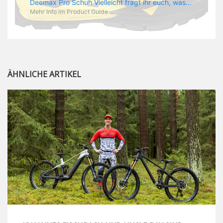
Deemax Pro Schuh Vielleicht fragt ihr euch, was ein Schuh mit Deemax zu tun hat? Nun, hier spielt vor allem der Einsatzzweck eine Rolle: Deemax steht für Gravity pur und dafür ist auch der neue Schuh gedacht, der vor allem den Ideen von Downhill Legende Fabien Barel entspricht. Der Schuh soll ganz der Deemax Philosophie entsprechen: kompromisslose Funktion, effizient und hoher Komfort standen auf der Wunschliste von Fabien. Und das kam dabei heraus: - die neue „Energy Grip AM“ Sohle bietet maximale Stabilität und optimalen Grip auf dem Pedal. - die „Ergo Fit“ Innensohle soll super hohen Komfort bieten und optimal sitzen und zwar den ganzen Tag lang. - eine 3D-Mesch-Konstruktion soll den Fuß belüften und sowohl bei Sonne also auch unter kühlen Bedingungen für optimales Fußklima sorgen - die Assymetrische Konstruktion mit höherem Seitenteil innen soll den Knöchel optimal schützen - extra Schutz für die Zehen und die Fersen
Mehr Info im Product Guide ...
ÄHNLICHE ARTIKEL