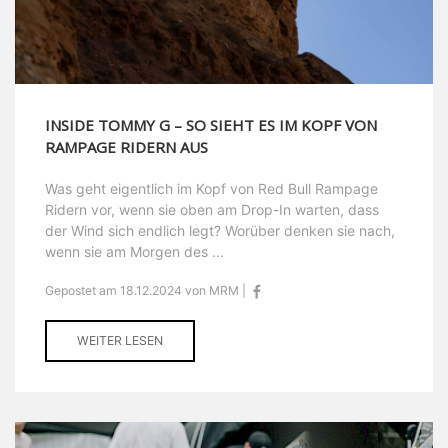
INSIDE TOMMY G – SO SIEHT ES IM KOPF VON
RAMPAGE RIDERN AUS
Was geht eigentlich im Kopf von Red Bull Rampage
Ridern vor, wenn sie oben am Drop-In warten, dass
der Wind sich endlich legt? Worüber denken sie nach,
wenn sie am Morgen des ...
Gepostet am 18.12.2024 von MRM |
WEITER LESEN