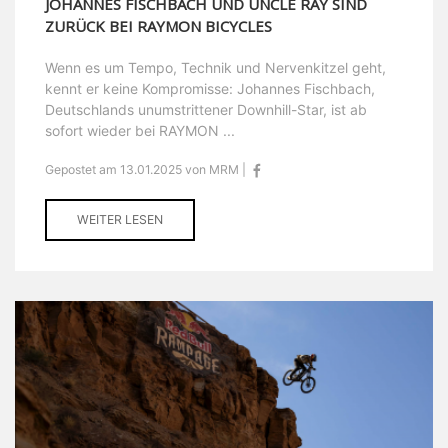
JOHANNES FISCHBACH UND UNCLE RAY SIND
ZURÜCK BEI RAYMON BICYCLES
Wenn es um Tempo, Technik und Nervenkitzel geht,
kennt er keine Kompromisse: Johannes Fischbach,
Deutschlands unumstrittener Downhill-Star, ist ab
sofort wieder bei RAYMON ...
Gepostet am 13.01.2025 von MRM |
WEITER LESEN