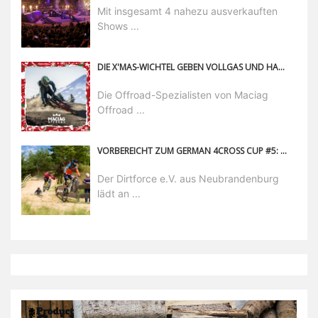
Mit insgesamt 4 nahezu ausverkauften
Shows ...
DIE X'MAS-WICHTEL GEBEN VOLLGAS UND HABEN DIESES JAHR EINIGE ÜBERRASCHUNGEN FÜR DICH
Die Offroad-Spezialisten von Maciag
Offroad ...
VORBEREICHT ZUM GERMAN 4CROSS CUP #5: NEUBRANDENBURG
Der Dirtforce e.V. aus Neubrandenburg
lädt an ...