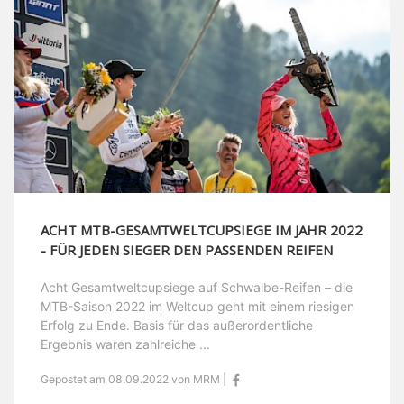
ACHT MTB-GESAMTWELTCUPSIEGE IM JAHR 2022
- FÜR JEDEN SIEGER DEN PASSENDEN REIFEN
Acht Gesamtweltcupsiege auf Schwalbe-Reifen – die
MTB-Saison 2022 im Weltcup geht mit einem riesigen
Erfolg zu Ende. Basis für das außerordentliche
Ergebnis waren zahlreiche ...
Gepostet am 08.09.2022 von MRM |