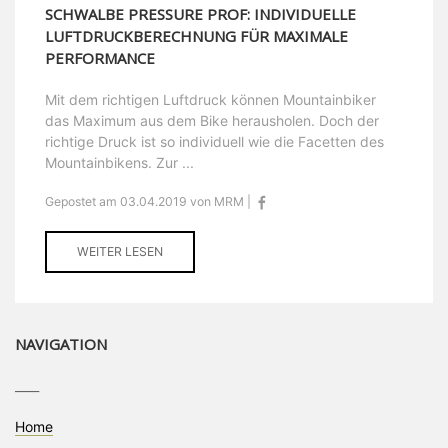
SCHWALBE PRESSURE PROF: INDIVIDUELLE
LUFTDRUCKBERECHNUNG FÜR MAXIMALE
PERFORMANCE
Mit dem richtigen Luftdruck können Mountainbiker
das Maximum aus dem Bike herausholen. Doch der
richtige Druck ist so individuell wie die Facetten des
Mountainbikens. Zur ...
Gepostet am 03.04.2019 von MRM |
WEITER LESEN
NAVIGATION
____
Home