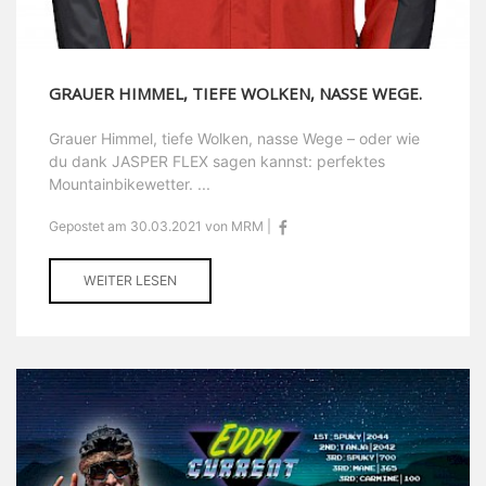
GRAUER HIMMEL, TIEFE WOLKEN, NASSE WEGE.
Grauer Himmel, tiefe Wolken, nasse Wege – oder wie
du dank JASPER FLEX sagen kannst: perfektes
Mountainbikewetter. ...
Gepostet am 30.03.2021 von MRM |
WEITER LESEN