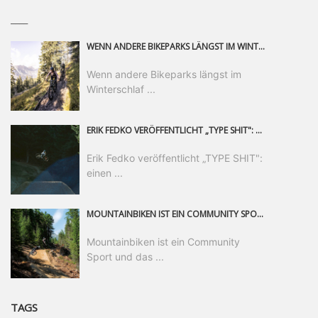
____
WENN ANDERE BIKEPARKS LÄNGST IM WINTERSCHLAF SIND, IST MAN IN SAALFELDEN LEOGANG IMMER NOCH AM MOUNTAINBIKEN. IST DER HERBST DIE SCHÖNSTE ZEIT DES JAHRES? AUF DEN TRAILS RUND UM SAALFELDEN LEOGANG UND IM EPIC BIKEPARK LEOGANG IST ER DAS AUF JEDEN FALL – UND DIE GEFÜHLT DIE LÄNGSTE NOCH DAZU. NOCH BIS MINDESTENS 8. NOVEMBER STEHT DAS PINZGAUER MOUNTAINBIKE-PARADIES ALLEN RIDERN OFFEN, DIE EINFACH NICHT GENUG KRIEGEN KÖNNEN. DABEI HÄLT DIE GOLDENE JAHRESZEIT IN SAALFELDEN LEOGANG WEIT MEHR ALS LINES, TRAILS UND HERBSTPANORAMEN BEREIT: MIT DEM BIKE FESTIVAL, VERSCHIEDENEN LADIES SHRED EVENTS UND EINEM DIE GESAMTE SAISON ANDAUERNDEN PHOTO CONTEST ZUM 25-JÄHRIGEN BIKEPARK-JUBILÄUM GIBT ES RUND UM ÖSTERREICHS ÄLTESTEN BIKEPARK EINIGES ZU ERLEBEN.
Wenn andere Bikeparks längst im
Winterschlaf ...
ERIK FEDKO VERÖFFENTLICHT „TYPE SHIT": EINEN 23-MINÜTIGEN MOUNTAINBIKE-FILM, ÜBER DREI JAHRE RUND UM DIE WELT GEDREHT. ZEITGLEICH LAUNCHT ER DIE GLEICHNAMIGE KOLLEKTION SEINER BRAND TYPE. EIN SEGMENT DES FILMS ERSCHEINT SEPARAT AUF RED BULL BIKE.
Erik Fedko veröffentlicht „TYPE SHIT":
einen ...
MOUNTAINBIKEN IST EIN COMMUNITY SPORT UND DAS BEWEIST SICH IN DER BIKE REPUBLIC SÖLDEN GERADE EINDRUCKSVOLL AUF ALLEN LEVELN. FREERIDE PROFI, SHAPERIN UND FRISCH GEWÄHLTE SWATCH NINES MVP VERO SANDLER IST BEGEISTERT VON DER VIELFALT DER BIKE DESTINATION, DER NEUEN JUMPLINE UND PLÄDIERT FÜR MUT BEI (FRAUEN) COMMUNITIES. VERO UND IHR VERLOBTER SAM HODGES VERBRINGEN MEHRERE MONATE IN DER BIKE REPUBLIC UND LASSEN UNS DARAN TEILHABEN. UM COMMUNITY GEHT ES AUCH BEI DER PARTNERSCHAFT ZWISCHEN SÖLDEN UND DEM NEUEN RIDERS PARK DONOVALY IN DER SLOWAKEI: DER DORTIGE TOURISMUSDIREKTOR JIRI PEC IST ÜBERZEUGT: VON MEHR BIKEPARKS PROFITIERT DIE GANZE MTB-SZENE – UND MIT DOMINIK LINSER, GESCHÄFTSFÜHRER DER BRS, HAT ER DAMIT DEN PERFEKTEN PARTNER GEFUNDEN.
Mountainbiken ist ein Community
Sport und das ...
TAGS