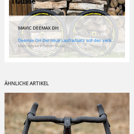
MAVIC DEEMAX DH
Deemax DH Der neue Laufradsatz soll den veränderten Ansprüchen im Downhill Einsatz gerecht werden: die Geschwindigkeiten werden immer höher, die Kräfte, die aufs Material wirken ebenfalls. Damit steigen natürlich auch die Ansprüche der Fahrer ans Material. Das einzige, was eventuell niedriger wird, ist der Reifendruck. Somit ergibt sich der Anforderungskatalog an das Deemax-Update. Hier ist das Ergebnis: - der Laufradsatz bekam eine neue Felge mit 28 mm Innenbreite. Laut Scott Sharples ist das der beste Kompromiss aus Stabilität, Gewicht und Steifigkeit, vor allem aber passt diese Breite am besten zu den Reifen, die aktuell auf dem Markt sind und im Renneinsatz gefahren werden. Es gehe auch breite und schmaler, 28 mm hätten sich aber im Test als Optimum herausgestellt. - mit einem 4D-Fertigungsprozess wurde die Materialverteilung optimiert: Stabilität dort, wo sie erforderlich ist, Gewichtsersparnis da, wo es Sinn macht. Somit gibt Mavic eine GGewichtsersparnis von 15 % an, ohne an Stabilität einzubüßen - neue, ultraleichte „double butted“ Speichen und ein super effizienter Freilauf - Mavics bewährtes UST System für perfekte Kompatibilität mit Tubeless Reifen - Gewicht (Laufradset): 1944 g)
Mehr Info im Product Guide ...
ÄHNLICHE ARTIKEL