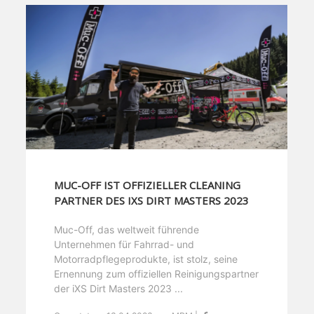
MUC-OFF IST OFFIZIELLER CLEANING
PARTNER DES IXS DIRT MASTERS 2023
Muc-Off, das weltweit führende
Unternehmen für Fahrrad- und
Motorradpflegeprodukte, ist stolz, seine
Ernennung zum offiziellen Reinigungspartner
der iXS Dirt Masters 2023 ...