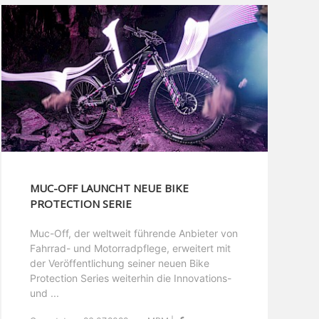
MUC-OFF LAUNCHT NEUE BIKE
PROTECTION SERIE
Muc-Off, der weltweit führende Anbieter von
Fahrrad- und Motorradpflege, erweitert mit
der Veröffentlichung seiner neuen Bike
Protection Series weiterhin die Innovations-
und ...