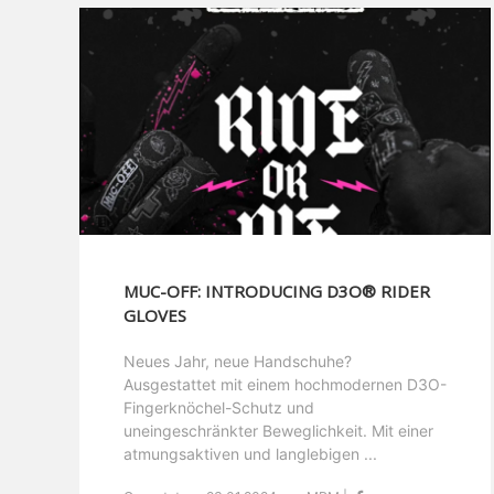
MUC-OFF: INTRODUCING D3O® RIDER
GLOVES
Neues Jahr, neue Handschuhe?
Ausgestattet mit einem hochmodernen D3O-
Fingerknöchel-Schutz und
uneingeschränkter Beweglichkeit. Mit einer
atmungsaktiven und langlebigen ...