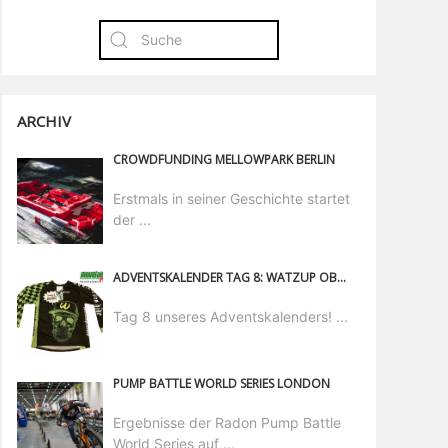
ARCHIV
CROWDFUNDING MELLOWPARK BERLIN
Erstmals in seiner Geschichte startet
der ...
ADVENTSKALENDER TAG 8: WATZUP OBERHAUSEN
Tag 8 unseres Adventskalenders! ...
PUMP BATTLE WORLD SERIES LONDON
Ergebnisse der Radon Pump Battle
World Series auf ...