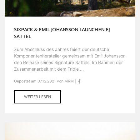
SIXPACK & EMIL JOHANSSON LAUNCHEN EJ
SATTEL
Zum Abschluss des Jahres feiert der deutsche
Komponentenhersteller gemeinsam mit Emil Johansson
den Release seines Signature Sattels. Im Rahmen der
Zusammenarbeit mit dem Triple ...
Gepostet am 07.12.2021 von MRM |
WEITER LESEN