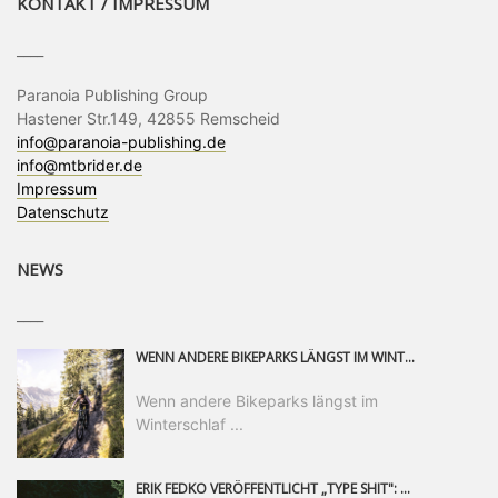
KONTAKT / IMPRESSUM
____
Paranoia Publishing Group
Hastener Str.149, 42855 Remscheid
info@paranoia-publishing.de
info@mtbrider.de
Impressum
Datenschutz
NEWS
____
WENN ANDERE BIKEPARKS LÄNGST IM WINTERSCHLAF SIND, IST MAN IN SAALFELDEN LEOGANG IMMER NOCH AM MOUNTAINBIKEN. IST DER HERBST DIE SCHÖNSTE ZEIT DES JAHRES? AUF DEN TRAILS RUND UM SAALFELDEN LEOGANG UND IM EPIC BIKEPARK LEOGANG IST ER DAS AUF JEDEN FALL – UND DIE GEFÜHLT DIE LÄNGSTE NOCH DAZU. NOCH BIS MINDESTENS 8. NOVEMBER STEHT DAS PINZGAUER MOUNTAINBIKE-PARADIES ALLEN RIDERN OFFEN, DIE EINFACH NICHT GENUG KRIEGEN KÖNNEN. DABEI HÄLT DIE GOLDENE JAHRESZEIT IN SAALFELDEN LEOGANG WEIT MEHR ALS LINES, TRAILS UND HERBSTPANORAMEN BEREIT: MIT DEM BIKE FESTIVAL, VERSCHIEDENEN LADIES SHRED EVENTS UND EINEM DIE GESAMTE SAISON ANDAUERNDEN PHOTO CONTEST ZUM 25-JÄHRIGEN BIKEPARK-JUBILÄUM GIBT ES RUND UM ÖSTERREICHS ÄLTESTEN BIKEPARK EINIGES ZU ERLEBEN.
Wenn andere Bikeparks längst im
Winterschlaf ...
ERIK FEDKO VERÖFFENTLICHT „TYPE SHIT": EINEN 23-MINÜTIGEN MOUNTAINBIKE-FILM, ÜBER DREI JAHRE RUND UM DIE WELT GEDREHT. ZEITGLEICH LAUNCHT ER DIE GLEICHNAMIGE KOLLEKTION SEINER BRAND TYPE. EIN SEGMENT DES FILMS ERSCHEINT SEPARAT AUF RED BULL BIKE.