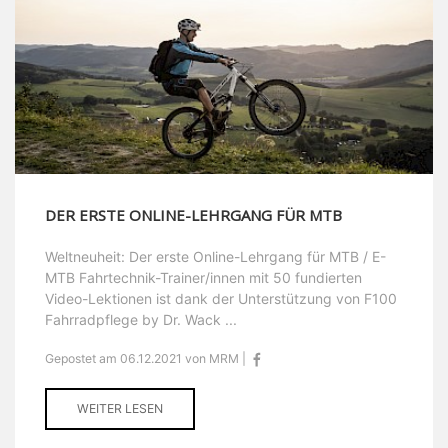
DER ERSTE ONLINE-LEHRGANG FÜR MTB
Weltneuheit: Der erste Online-Lehrgang für MTB / E-
MTB Fahrtechnik-Trainer/innen mit 50 fundierten
Video-Lektionen ist dank der Unterstützung von F100
Fahrradpflege by Dr. Wack ...
Gepostet am 06.12.2021 von MRM |
WEITER LESEN