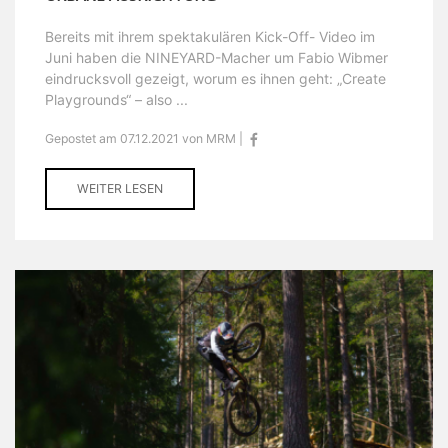
Bereits mit ihrem spektakulären Kick-Off- Video im
Juni haben die NINEYARD-Macher um Fabio Wibmer
eindrucksvoll gezeigt, worum es ihnen geht: „Create
Playgrounds“ – also ...
Gepostet am 07.12.2021 von MRM |
WEITER LESEN