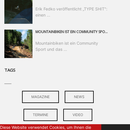
Erik Fedko veröffentlicht „TYPE SHIT":
einen ...
MOUNTAINBIKEN IST EIN COMMUNITY SPORT UND DAS BEWEIST SICH IN DER BIKE REPUBLIC SÖLDEN GERADE EINDRUCKSVOLL AUF ALLEN LEVELN. FREERIDE PROFI, SHAPERIN UND FRISCH GEWÄHLTE SWATCH NINES MVP VERO SANDLER IST BEGEISTERT VON DER VIELFALT DER BIKE DESTINATION, DER NEUEN JUMPLINE UND PLÄDIERT FÜR MUT BEI (FRAUEN) COMMUNITIES. VERO UND IHR VERLOBTER SAM HODGES VERBRINGEN MEHRERE MONATE IN DER BIKE REPUBLIC UND LASSEN UNS DARAN TEILHABEN. UM COMMUNITY GEHT ES AUCH BEI DER PARTNERSCHAFT ZWISCHEN SÖLDEN UND DEM NEUEN RIDERS PARK DONOVALY IN DER SLOWAKEI: DER DORTIGE TOURISMUSDIREKTOR JIRI PEC IST ÜBERZEUGT: VON MEHR BIKEPARKS PROFITIERT DIE GANZE MTB-SZENE – UND MIT DOMINIK LINSER, GESCHÄFTSFÜHRER DER BRS, HAT ER DAMIT DEN PERFEKTEN PARTNER GEFUNDEN.
Mountainbiken ist ein Community
Sport und das ...
TAGS
____
MAGAZINE
NEWS
TERMINE
VIDEO
Diese Website verwendet Cookies, um Ihnen die