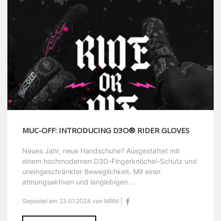
MUC-OFF: INTRODUCING D3O® RIDER GLOVES
Neues Jahr, neue Handschuhe? Ausgestattet mit
einem hochmodernen D3O-Fingerknöchel-Schutz und
uneingeschränkter Beweglichkeit. Mit einer
atmungsaktiven und langlebigen ...
Gepostet am 23.01.2024 von MRM |