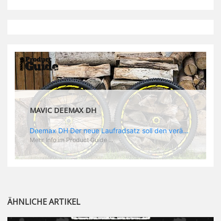
MAVIC DEEMAX DH
Deemax DH Der neue Laufradsatz soll den veränderten Ansprüchen im Downhill Einsatz gerecht werden: die Geschwindigkeiten werden immer höher, die Kräfte, die aufs Material wirken ebenfalls. Damit steigen natürlich auch die Ansprüche der Fahrer ans Material. Das einzige, was eventuell niedriger wird, ist der Reifendruck. Somit ergibt sich der Anforderungskatalog an das Deemax-Update. Hier ist das Ergebnis: - der Laufradsatz bekam eine neue Felge mit 28 mm Innenbreite. Laut Scott Sharples ist das der beste Kompromiss aus Stabilität, Gewicht und Steifigkeit, vor allem aber passt diese Breite am besten zu den Reifen, die aktuell auf dem Markt sind und im Renneinsatz gefahren werden. Es gehe auch breite und schmaler, 28 mm hätten sich aber im Test als Optimum herausgestellt. - mit einem 4D-Fertigungsprozess wurde die Materialverteilung optimiert: Stabilität dort, wo sie erforderlich ist, Gewichtsersparnis da, wo es Sinn macht. Somit gibt Mavic eine GGewichtsersparnis von 15 % an, ohne an Stabilität einzubüßen - neue, ultraleichte „double butted“ Speichen und ein super effizienter Freilauf - Mavics bewährtes UST System für perfekte Kompatibilität mit Tubeless Reifen - Gewicht (Laufradset): 1944 g)
Mehr Info im Product Guide ...
ÄHNLICHE ARTIKEL