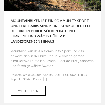
MOUNTAINBIKEN IST EIN COMMUNITY SPORT
UND BIKE PARKS SIND KEINE KONKURRENTEN:
DIE BIKE REPUBLIC SÖLDEN BAUT NEUE
JUMPLINE UND WÄCHST ÜBER DIE
LANDESGRENZEN HINAUS
Mountainbiken ist ein Community Sport und das
beweist sich in der Bike Republic Sölden gerade
eindrucksvoll auf allen Leveln. Freeride Profi, Shaperin
und frisch gewählte Swatch ...
Gepostet am 31.07.2026 von RASOULUTION GmbH / Bike
Republic Sölden Presse |
WEITER LESEN