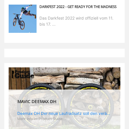
DARKFEST 2022 - GET READY FOR THE MADNESS
Das Darkfest 2022 wird offiziell vom 11.
bis 17. ...
MAVIC DEEMAX DH
Deemax DH Der neue Laufradsatz soll den veränderten Ansprüchen im Downhill Einsatz gerecht werden: die Geschwindigkeiten werden immer höher, die Kräfte, die aufs Material wirken ebenfalls. Damit steigen natürlich auch die Ansprüche der Fahrer ans Material. Das einzige, was eventuell niedriger wird, ist der Reifendruck. Somit ergibt sich der Anforderungskatalog an das Deemax-Update. Hier ist das Ergebnis: - der Laufradsatz bekam eine neue Felge mit 28 mm Innenbreite. Laut Scott Sharples ist das der beste Kompromiss aus Stabilität, Gewicht und Steifigkeit, vor allem aber passt diese Breite am besten zu den Reifen, die aktuell auf dem Markt sind und im Renneinsatz gefahren werden. Es gehe auch breite und schmaler, 28 mm hätten sich aber im Test als Optimum herausgestellt. - mit einem 4D-Fertigungsprozess wurde die Materialverteilung optimiert: Stabilität dort, wo sie erforderlich ist, Gewichtsersparnis da, wo es Sinn macht. Somit gibt Mavic eine GGewichtsersparnis von 15 % an, ohne an Stabilität einzubüßen - neue, ultraleichte „double butted“ Speichen und ein super effizienter Freilauf - Mavics bewährtes UST System für perfekte Kompatibilität mit Tubeless Reifen - Gewicht (Laufradset): 1944 g)
Mehr Info im Product Guide ...