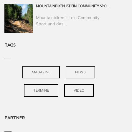
MOUNTAINBIKEN IST EIN COMMUNITY SPORT UND DAS BEWEIST SICH IN DER BIKE REPUBLIC SÖLDEN GERADE EINDRUCKSVOLL AUF ALLEN LEVELN. FREERIDE PROFI, SHAPERIN UND FRISCH GEWÄHLTE SWATCH NINES MVP VERO SANDLER IST BEGEISTERT VON DER VIELFALT DER BIKE DESTINATION, DER NEUEN JUMPLINE UND PLÄDIERT FÜR MUT BEI (FRAUEN) COMMUNITIES. VERO UND IHR VERLOBTER SAM HODGES VERBRINGEN MEHRERE MONATE IN DER BIKE REPUBLIC UND LASSEN UNS DARAN TEILHABEN. UM COMMUNITY GEHT ES AUCH BEI DER PARTNERSCHAFT ZWISCHEN SÖLDEN UND DEM NEUEN RIDERS PARK DONOVALY IN DER SLOWAKEI: DER DORTIGE TOURISMUSDIREKTOR JIRI PEC IST ÜBERZEUGT: VON MEHR BIKEPARKS PROFITIERT DIE GANZE MTB-SZENE – UND MIT DOMINIK LINSER, GESCHÄFTSFÜHRER DER BRS, HAT ER DAMIT DEN PERFEKTEN PARTNER GEFUNDEN.
Mountainbiken ist ein Community
Sport und das ...
TAGS
____
MAGAZINE
NEWS
TERMINE
VIDEO
PARTNER
____