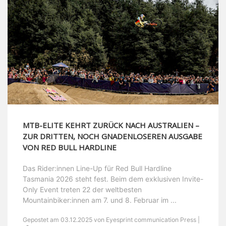
MTB-ELITE KEHRT ZURÜCK NACH AUSTRALIEN –
ZUR DRITTEN, NOCH GNADENLOSEREN AUSGABE
VON RED BULL HARDLINE
Das Rider:innen Line-Up für Red Bull Hardline
Tasmania 2026 steht fest. Beim dem exklusiven Invite-
Only Event treten 22 der weltbesten
Mountainbiker:innen am 7. und 8. Februar im ...
Gepostet am 03.12.2025 von Eyesprint communication Press |