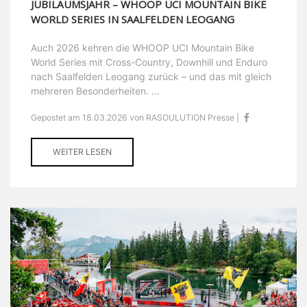
JUBILÄUMSJAHR – WHOOP UCI MOUNTAIN BIKE
WORLD SERIES IN SAALFELDEN LEOGANG
Auch 2026 kehren die WHOOP UCI Mountain Bike
World Series mit Cross-Country, Downhill und Enduro
nach Saalfelden Leogang zurück – und das mit gleich
mehreren Besonderheiten. ...
Gepostet am 18.03.2026 von RASOULUTION Presse |
WEITER LESEN