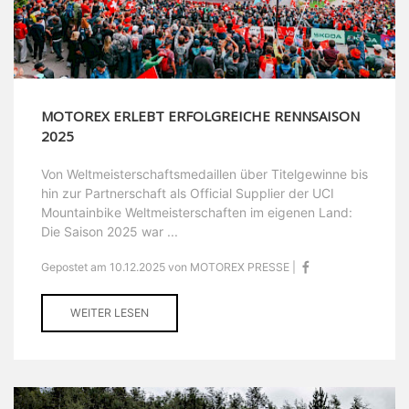
MOTOREX ERLEBT ERFOLGREICHE RENNSAISON
2025
Von Weltmeisterschaftsmedaillen über Titelgewinne bis
hin zur Partnerschaft als Official Supplier der UCI
Mountainbike Weltmeisterschaften im eigenen Land:
Die Saison 2025 war ...
Gepostet am 10.12.2025 von MOTOREX PRESSE |
WEITER LESEN