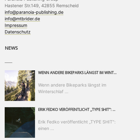
Hastener Str.149, 42855 Remscheid
info@paranoia-publishing.de
info@mtbrider.de
Impressum
Datenschutz
NEWS
____
WENN ANDERE BIKEPARKS LÄNGST IM WINTERSCHLAF SIND, IST MAN IN SAALFELDEN LEOGANG IMMER NOCH AM MOUNTAINBIKEN. IST DER HERBST DIE SCHÖNSTE ZEIT DES JAHRES? AUF DEN TRAILS RUND UM SAALFELDEN LEOGANG UND IM EPIC BIKEPARK LEOGANG IST ER DAS AUF JEDEN FALL – UND DIE GEFÜHLT DIE LÄNGSTE NOCH DAZU. NOCH BIS MINDESTENS 8. NOVEMBER STEHT DAS PINZGAUER MOUNTAINBIKE-PARADIES ALLEN RIDERN OFFEN, DIE EINFACH NICHT GENUG KRIEGEN KÖNNEN. DABEI HÄLT DIE GOLDENE JAHRESZEIT IN SAALFELDEN LEOGANG WEIT MEHR ALS LINES, TRAILS UND HERBSTPANORAMEN BEREIT: MIT DEM BIKE FESTIVAL, VERSCHIEDENEN LADIES SHRED EVENTS UND EINEM DIE GESAMTE SAISON ANDAUERNDEN PHOTO CONTEST ZUM 25-JÄHRIGEN BIKEPARK-JUBILÄUM GIBT ES RUND UM ÖSTERREICHS ÄLTESTEN BIKEPARK EINIGES ZU ERLEBEN.
Wenn andere Bikeparks längst im
Winterschlaf ...
ERIK FEDKO VERÖFFENTLICHT „TYPE SHIT": EINEN 23-MINÜTIGEN MOUNTAINBIKE-FILM, ÜBER DREI JAHRE RUND UM DIE WELT GEDREHT. ZEITGLEICH LAUNCHT ER DIE GLEICHNAMIGE KOLLEKTION SEINER BRAND TYPE. EIN SEGMENT DES FILMS ERSCHEINT SEPARAT AUF RED BULL BIKE.
Erik Fedko veröffentlicht „TYPE SHIT":
einen ...