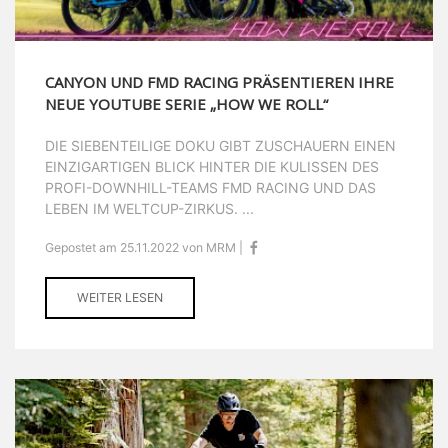
CANYON UND FMD RACING PRÄSENTIEREN IHRE
NEUE YOUTUBE SERIE „HOW WE ROLL“
DIE SIEBENTEILIGE DOKU GIBT ZUSCHAUERN EINEN
EINZIGARTIGEN BLICK HINTER DIE KULISSEN DES
PROFI-DOWNHILL-TEAMS FMD RACING UND DAS
LEBEN IM WELTCUP-ZIRKUS. ...
Gepostet am 25.11.2022 von MRM |
WEITER LESEN