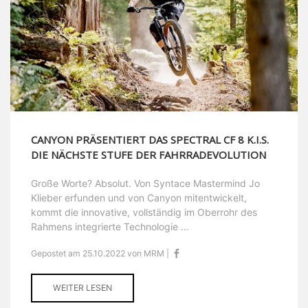
CANYON PRÄSENTIERT DAS SPECTRAL CF 8 K.I.S.
DIE NÄCHSTE STUFE DER FAHRRADEVOLUTION
Große Worte? Absolut. Von Syntace Mastermind Jo
Klieber erfunden und von Canyon mitentwickelt,
kommt die innovative, vollständig im Oberrohr des
Rahmens integrierte Technologie ...
Gepostet am 25.10.2022 von MRM |
WEITER LESEN