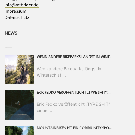
info@mtbrider.de
Impressum
Datenschutz
NEWS
____
WENN ANDERE BIKEPARKS LÄNGST IM WINTERSCHLAF SIND, IST MAN IN SAALFELDEN LEOGANG IMMER NOCH AM MOUNTAINBIKEN. IST DER HERBST DIE SCHÖNSTE ZEIT DES JAHRES? AUF DEN TRAILS RUND UM SAALFELDEN LEOGANG UND IM EPIC BIKEPARK LEOGANG IST ER DAS AUF JEDEN FALL – UND DIE GEFÜHLT DIE LÄNGSTE NOCH DAZU. NOCH BIS MINDESTENS 8. NOVEMBER STEHT DAS PINZGAUER MOUNTAINBIKE-PARADIES ALLEN RIDERN OFFEN, DIE EINFACH NICHT GENUG KRIEGEN KÖNNEN. DABEI HÄLT DIE GOLDENE JAHRESZEIT IN SAALFELDEN LEOGANG WEIT MEHR ALS LINES, TRAILS UND HERBSTPANORAMEN BEREIT: MIT DEM BIKE FESTIVAL, VERSCHIEDENEN LADIES SHRED EVENTS UND EINEM DIE GESAMTE SAISON ANDAUERNDEN PHOTO CONTEST ZUM 25-JÄHRIGEN BIKEPARK-JUBILÄUM GIBT ES RUND UM ÖSTERREICHS ÄLTESTEN BIKEPARK EINIGES ZU ERLEBEN.
Wenn andere Bikeparks längst im
Winterschlaf ...
ERIK FEDKO VERÖFFENTLICHT „TYPE SHIT": EINEN 23-MINÜTIGEN MOUNTAINBIKE-FILM, ÜBER DREI JAHRE RUND UM DIE WELT GEDREHT. ZEITGLEICH LAUNCHT ER DIE GLEICHNAMIGE KOLLEKTION SEINER BRAND TYPE. EIN SEGMENT DES FILMS ERSCHEINT SEPARAT AUF RED BULL BIKE.
Erik Fedko veröffentlicht „TYPE SHIT":
einen ...
MOUNTAINBIKEN IST EIN COMMUNITY SPORT UND DAS BEWEIST SICH IN DER BIKE REPUBLIC SÖLDEN GERADE EINDRUCKSVOLL AUF ALLEN LEVELN. FREERIDE PROFI, SHAPERIN UND FRISCH GEWÄHLTE SWATCH NINES MVP VERO SANDLER IST BEGEISTERT VON DER VIELFALT DER BIKE DESTINATION, DER NEUEN JUMPLINE UND PLÄDIERT FÜR MUT BEI (FRAUEN) COMMUNITIES. VERO UND IHR VERLOBTER SAM HODGES VERBRINGEN MEHRERE MONATE IN DER BIKE REPUBLIC UND LASSEN UNS DARAN TEILHABEN. UM COMMUNITY GEHT ES AUCH BEI DER PARTNERSCHAFT ZWISCHEN SÖLDEN UND DEM NEUEN RIDERS PARK DONOVALY IN DER SLOWAKEI: DER DORTIGE TOURISMUSDIREKTOR JIRI PEC IST ÜBERZEUGT: VON MEHR BIKEPARKS PROFITIERT DIE GANZE MTB-SZENE – UND MIT DOMINIK LINSER, GESCHÄFTSFÜHRER DER BRS, HAT ER DAMIT DEN PERFEKTEN PARTNER GEFUNDEN.