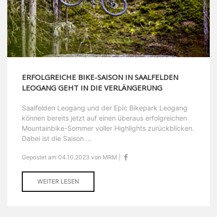
ERFOLGREICHE BIKE-SAISON IN SAALFELDEN
LEOGANG GEHT IN DIE VERLÄNGERUNG
Saalfelden Leogang und der Epic Bikepark Leogang
können bereits jetzt auf einen überaus erfolgreichen
Mountainbike-Sommer voller Highlights zurückblicken.
Dabei ist die Saison ...
Gepostet am 04.10.2023 von MRM |
WEITER LESEN