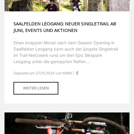
SAALFELDEN LEOGANG: NEUER SINGLETRAIL AB
JUNI, EVENTS UND AKTIONEN
Einen knappen Monat nach dem Season Opening in
Saalfelden Leogang kann auch der jüngste Singletrail
im Trail-Netzwerk rund um den Epic Bikepark
Leogang unter die genoppten Reifen ...
Gepostet am 27.05.2024 von MRM |
WEITER LESEN