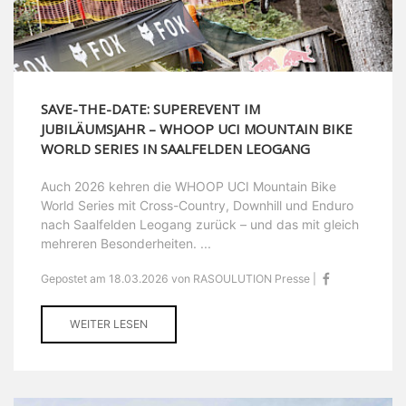
SAVE-THE-DATE: SUPEREVENT IM
JUBILÄUMSJAHR – WHOOP UCI MOUNTAIN BIKE
WORLD SERIES IN SAALFELDEN LEOGANG
Auch 2026 kehren die WHOOP UCI Mountain Bike
World Series mit Cross-Country, Downhill und Enduro
nach Saalfelden Leogang zurück – und das mit gleich
mehreren Besonderheiten. ...
Gepostet am 18.03.2026 von RASOULUTION Presse |
WEITER LESEN