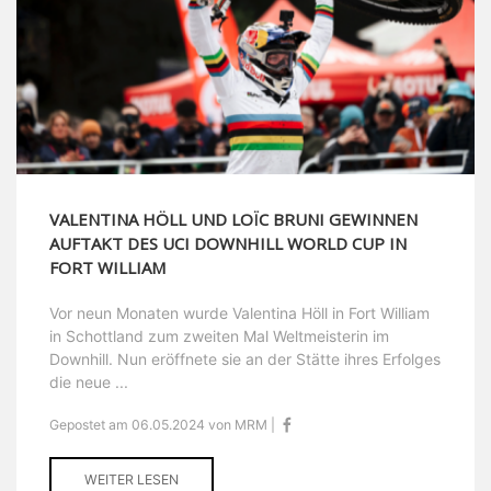
VALENTINA HÖLL UND LOÏC BRUNI GEWINNEN
AUFTAKT DES UCI DOWNHILL WORLD CUP IN
FORT WILLIAM
Vor neun Monaten wurde Valentina Höll in Fort William
in Schottland zum zweiten Mal Weltmeisterin im
Downhill. Nun eröffnete sie an der Stätte ihres Erfolges
die neue ...
Gepostet am 06.05.2024 von MRM |
WEITER LESEN