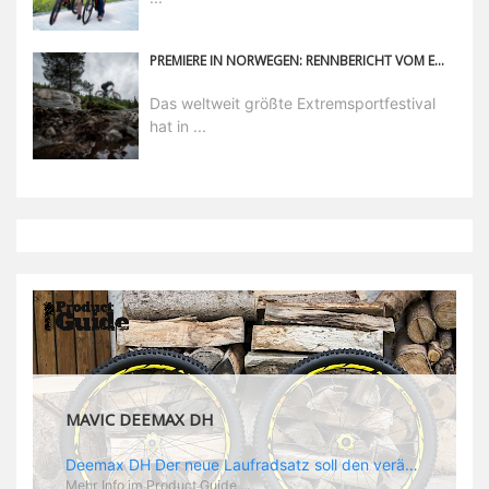
PREMIERE IN NORWEGEN: RENNBERICHT VOM EDC IN VOSS
Das weltweit größte Extremsportfestival
hat in ...
MAVIC DEEMAX DH
Deemax DH Der neue Laufradsatz soll den veränderten Ansprüchen im Downhill Einsatz gerecht werden: die Geschwindigkeiten werden immer höher, die Kräfte, die aufs Material wirken ebenfalls. Damit steigen natürlich auch die Ansprüche der Fahrer ans Material. Das einzige, was eventuell niedriger wird, ist der Reifendruck. Somit ergibt sich der Anforderungskatalog an das Deemax-Update. Hier ist das Ergebnis: - der Laufradsatz bekam eine neue Felge mit 28 mm Innenbreite. Laut Scott Sharples ist das der beste Kompromiss aus Stabilität, Gewicht und Steifigkeit, vor allem aber passt diese Breite am besten zu den Reifen, die aktuell auf dem Markt sind und im Renneinsatz gefahren werden. Es gehe auch breite und schmaler, 28 mm hätten sich aber im Test als Optimum herausgestellt. - mit einem 4D-Fertigungsprozess wurde die Materialverteilung optimiert: Stabilität dort, wo sie erforderlich ist, Gewichtsersparnis da, wo es Sinn macht. Somit gibt Mavic eine GGewichtsersparnis von 15 % an, ohne an Stabilität einzubüßen - neue, ultraleichte „double butted“ Speichen und ein super effizienter Freilauf - Mavics bewährtes UST System für perfekte Kompatibilität mit Tubeless Reifen - Gewicht (Laufradset): 1944 g)
Mehr Info im Product Guide ...