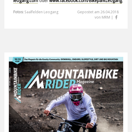
leogang.com
oder
www.facebook.com/BikeparkLeogang
.
Fotos:
Saalfelden Leogang
Gepostet am 26.04.2018
von MRM |