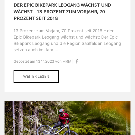
DER EPIC BIKEPARK LEOGANG WÄCHST UND
WÄCHST - 13 PROZENT ZUM VORJAHR, 70
PROZENT SEIT 2018
13 Prozent zum Vorjahr, 70 Prozent seit 2018 – der
Epic Bikepark Leogang wächst und wächst: Der Epic
Bikepark Leogang und die Region Saalfelden Leogang
setzen auch im Jahr ...
Gepostet am 13.11.2023 von MRM |
WEITER LESEN