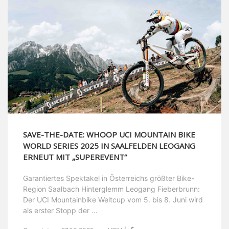
SAVE-THE-DATE: WHOOP UCI MOUNTAIN BIKE
WORLD SERIES 2025 IN SAALFELDEN LEOGANG
ERNEUT MIT „SUPEREVENT“
Garantiertes Spektakel in Österreichs größter Bike-
Region Saalbach Hinterglemm Leogang Fieberbrunn:
Der UCI Mountainbike Weltcup vom 5. bis 8. Juni wird
als erster Stopp der ...