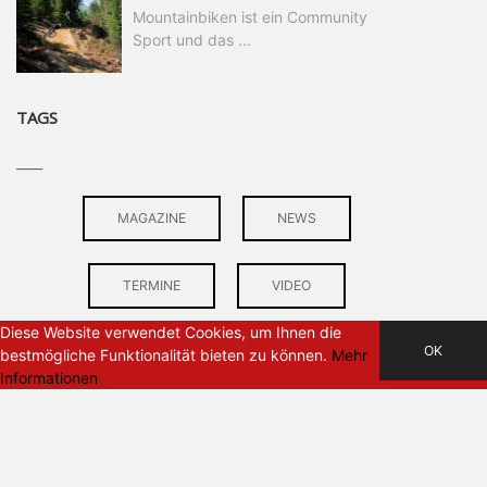
Mountainbiken ist ein Community
Sport und das ...
TAGS
____
MAGAZINE
NEWS
TERMINE
VIDEO
Diese Website verwendet Cookies, um Ihnen die
OK
bestmögliche Funktionalität bieten zu können.
Mehr
Informationen
PARTNER
____
Paranoia Ridewear