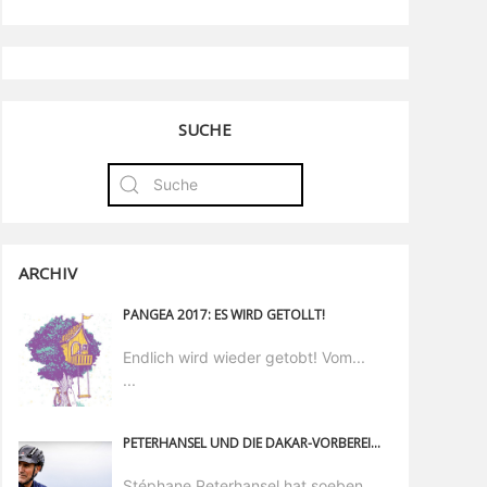
SUCHE
ARCHIV
PANGEA 2017: ES WIRD GETOLLT!
Endlich wird wieder getobt! Vom...
...
PETERHANSEL UND DIE DAKAR-VORBEREITUNG MIT E-MTB. DAS GEHEIMNIS SEINES TRAININGS
Stéphane Peterhansel hat soeben