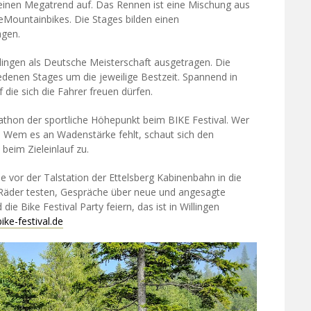
einen Megatrend auf. Das Rennen ist eine Mischung aus
 eMountainbikes. Die Stages bilden einen
agen.
llingen als Deutsche Meisterschaft ausgetragen. Die
edenen Stages um die jeweilige Bestzeit. Spannend in
 die sich die Fahrer freuen dürfen.
athon der sportliche Höhepunkt beim BIKE Festival. Wer
n. Wem es an Wadenstärke fehlt, schaut sich den
beim Zieleinlauf zu.
e vor der Talstation der Ettelsberg Kabinenbahn in die
Räder testen, Gespräche über neue und angesagte
 Bike Festival Party feiern, das ist in Willingen
bike-festival.de