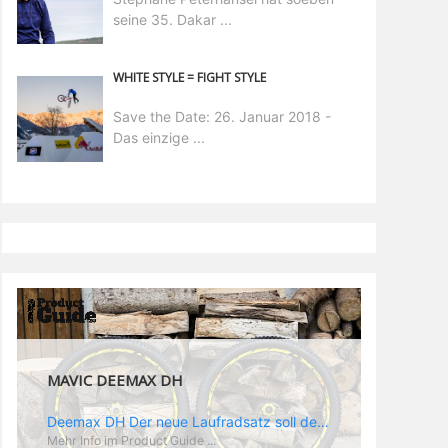
seine 35. Dakar ...
WHITE STYLE = FIGHT STYLE
Save the Date: 26. Januar 2018 -
Das einzige ...
MAVIC DEEMAX PRO
Deemax Pro Schuh Vielleicht fragt ihr euch, was ein Schuh mit Deemax zu tun hat? Nun, hier spielt vor allem der Einsatzzweck eine Rolle: Deemax steht für Gravity pur und dafür ist auch der neue Schuh gedacht, der vor allem den Ideen von Downhill Legende Fabien Barel entspricht. Der Schuh soll ganz der Deemax Philosophie entsprechen: kompromisslose Funktion, effizient und hoher Komfort standen auf der Wunschliste von Fabien. Und das kam dabei heraus: - die neue „Energy Grip AM“ Sohle bietet maximale Stabilität und optimalen Grip auf dem Pedal. - die „Ergo Fit“ Innensohle soll super hohen Komfort bieten und optimal sitzen und zwar den ganzen Tag lang. - eine 3D-Mesch-Konstruktion soll den Fuß belüften und sowohl bei Sonne also auch unter kühlen Bedingungen für optimales Fußklima sorgen - die Assymetrische Konstruktion mit höherem Seitenteil innen soll den Knöchel optimal schützen - extra Schutz für die Zehen und die Fersen
Mehr Info im Product Guide ...