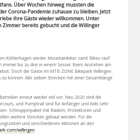
ftfans. Über Wochen hinweg mussten die
 der Corona-Pandemie zuhause zu bleiben. Jetzt
riebe ihre Gäste wieder willkommen. Unter
n Zimmer bereits gebucht und die Willinger
ft am Köhlerhagen wieder Mountainbiker samt Bikes rauf
en immer bis zu drei in einem Sessel. Beim Anstehen am
dsgebot. Doch die Gäste im MTB ZONE Bikepark Willingen
en zu können. Alle sieben Strecken mit einer Gesamtlänge
etreiber erneut wieder viel vor. Neu 2020 sind die
arcours, und Pumptrail sind für Anfänger und Kids sehr
lien- Schnupperpaket mit Rädern, Protektoren und
llen weitere Strecken gebaut werden. Für die
ungszeiten und verschiedenen Aktionen an den
rk-com/willingen