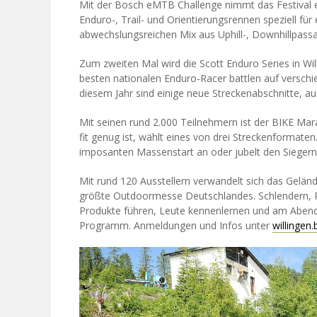
Mit der Bosch eMTB Challenge nimmt das Festival 
Enduro-, Trail- und Orientierungsrennen speziell für
abwechslungsreichen Mix aus Uphill-, Downhillpass
Zum zweiten Mal wird die Scott Enduro Series in Wi
besten nationalen Enduro-Racer battlen auf verschi
diesem Jahr sind einige neue Streckenabschnitte, auf
Mit seinen rund 2.000 Teilnehmern ist der BIKE Mar
fit genug ist, wählt eines von drei Streckenformate
imposanten Massenstart an oder jubelt den Siegern 
Mit rund 120 Ausstellern verwandelt sich das Geländ
größte Outdoormesse Deutschlandes. Schlendern, 
Produkte führen, Leute kennenlernen und am Abend die
Programm. Anmeldungen und Infos unter
willingen.