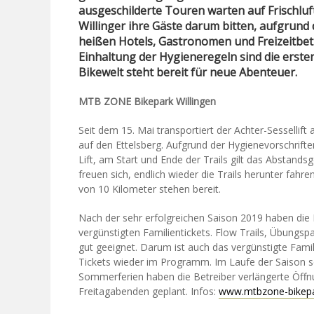
ausgeschilderte Touren warten auf Frischlu
Willinger ihre Gäste darum bitten, aufgrund
heißen Hotels, Gastronomen und Freizeitbet
Einhaltung der Hygieneregeln sind die erste
Bikewelt steht bereit für neue Abenteuer.
MTB ZONE Bikepark Willingen
Seit dem 15. Mai transportiert der Achter-Sesselli
auf den Ettelsberg. Aufgrund der Hygienevorschrift
Lift, am Start und Ende der Trails gilt das Abstan
freuen sich, endlich wieder die Trails herunter fahr
von 10 Kilometer stehen bereit.
Nach der sehr erfolgreichen Saison 2019 haben die B
vergünstigten Familientickets. Flow Trails, Übungsp
gut geeignet. Darum ist auch das vergünstigte Fami
Tickets wieder im Programm. Im Laufe der Saison so
Sommerferien haben die Betreiber verlängerte Öffn
Freitagabenden geplant. Infos:
www.mtbzone-bikepa