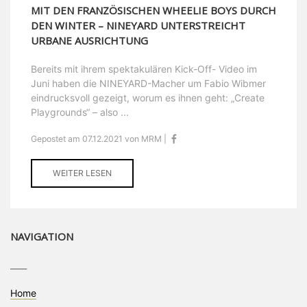
MIT DEN FRANZÖSISCHEN WHEELIE BOYS DURCH
DEN WINTER – NINEYARD UNTERSTREICHT
URBANE AUSRICHTUNG
Bereits mit ihrem spektakulären Kick-Off- Video im
Juni haben die NINEYARD-Macher um Fabio Wibmer
eindrucksvoll gezeigt, worum es ihnen geht: „Create
Playgrounds“ – also ...
Gepostet am 07.12.2021 von MRM |
WEITER LESEN
NAVIGATION
____
Home