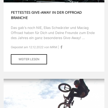
FETTESTES GIVE-AWAY IN DER OFFROAD
BRANCHE
Das gab's noch NIE, Elias Schwärzler und Maciag
Offroad haben für Dich und Deine Freunde zum Ende
des Jahres ein ganz besonderes Give-Away! ...
Gepostet am 12.12.2022 von MRM |
WEITER LESEN