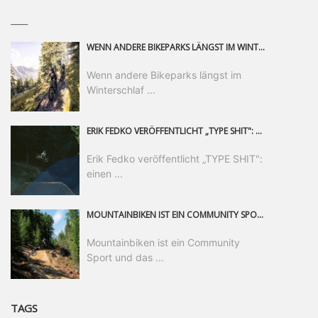
____
WENN ANDERE BIKEPARKS LÄNGST IM WINTERSCHLAF SIND, IST MAN IN SAALFELDEN LEOGANG IMMER NOCH AM MOUNTAINBIKEN. IST DER HERBST DIE SCHÖNSTE ZEIT DES JAHRES? AUF DEN TRAILS RUND UM SAALFELDEN LEOGANG UND IM EPIC BIKEPARK LEOGANG IST ER DAS AUF JEDEN FALL – UND DIE GEFÜHLT DIE LÄNGSTE NOCH DAZU. NOCH BIS MINDESTENS 8. NOVEMBER STEHT DAS PINZGAUER MOUNTAINBIKE-PARADIES ALLEN RIDERN OFFEN, DIE EINFACH NICHT GENUG KRIEGEN KÖNNEN. DABEI HÄLT DIE GOLDENE JAHRESZEIT IN SAALFELDEN LEOGANG WEIT MEHR ALS LINES, TRAILS UND HERBSTPANORAMEN BEREIT: MIT DEM BIKE FESTIVAL, VERSCHIEDENEN LADIES SHRED EVENTS UND EINEM DIE GESAMTE SAISON ANDAUERNDEN PHOTO CONTEST ZUM 25-JÄHRIGEN BIKEPARK-JUBILÄUM GIBT ES RUND UM ÖSTERREICHS ÄLTESTEN BIKEPARK EINIGES ZU ERLEBEN.
Wenn andere Bikeparks längst im
Winterschlaf ...
ERIK FEDKO VERÖFFENTLICHT „TYPE SHIT": EINEN 23-MINÜTIGEN MOUNTAINBIKE-FILM, ÜBER DREI JAHRE RUND UM DIE WELT GEDREHT. ZEITGLEICH LAUNCHT ER DIE GLEICHNAMIGE KOLLEKTION SEINER BRAND TYPE. EIN SEGMENT DES FILMS ERSCHEINT SEPARAT AUF RED BULL BIKE.
Erik Fedko veröffentlicht „TYPE SHIT":
einen ...
MOUNTAINBIKEN IST EIN COMMUNITY SPORT UND DAS BEWEIST SICH IN DER BIKE REPUBLIC SÖLDEN GERADE EINDRUCKSVOLL AUF ALLEN LEVELN. FREERIDE PROFI, SHAPERIN UND FRISCH GEWÄHLTE SWATCH NINES MVP VERO SANDLER IST BEGEISTERT VON DER VIELFALT DER BIKE DESTINATION, DER NEUEN JUMPLINE UND PLÄDIERT FÜR MUT BEI (FRAUEN) COMMUNITIES. VERO UND IHR VERLOBTER SAM HODGES VERBRINGEN MEHRERE MONATE IN DER BIKE REPUBLIC UND LASSEN UNS DARAN TEILHABEN. UM COMMUNITY GEHT ES AUCH BEI DER PARTNERSCHAFT ZWISCHEN SÖLDEN UND DEM NEUEN RIDERS PARK DONOVALY IN DER SLOWAKEI: DER DORTIGE TOURISMUSDIREKTOR JIRI PEC IST ÜBERZEUGT: VON MEHR BIKEPARKS PROFITIERT DIE GANZE MTB-SZENE – UND MIT DOMINIK LINSER, GESCHÄFTSFÜHRER DER BRS, HAT ER DAMIT DEN PERFEKTEN PARTNER GEFUNDEN.
Mountainbiken ist ein Community
Sport und das ...
TAGS