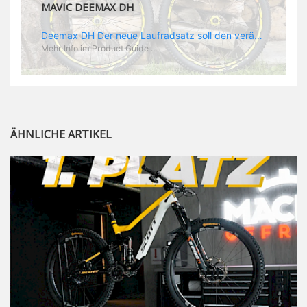
MAVIC DEEMAX DH
Deemax DH Der neue Laufradsatz soll den veränderten Ansprüchen im Downhill Einsatz gerecht werden: die Geschwindigkeiten werden immer höher, die Kräfte, die aufs Material wirken ebenfalls. Damit steigen natürlich auch die Ansprüche der Fahrer ans Material. Das einzige, was eventuell niedriger wird, ist der Reifendruck. Somit ergibt sich der Anforderungskatalog an das Deemax-Update. Hier ist das Ergebnis: - der Laufradsatz bekam eine neue Felge mit 28 mm Innenbreite. Laut Scott Sharples ist das der beste Kompromiss aus Stabilität, Gewicht und Steifigkeit, vor allem aber passt diese Breite am besten zu den Reifen, die aktuell auf dem Markt sind und im Renneinsatz gefahren werden. Es gehe auch breite und schmaler, 28 mm hätten sich aber im Test als Optimum herausgestellt. - mit einem 4D-Fertigungsprozess wurde die Materialverteilung optimiert: Stabilität dort, wo sie erforderlich ist, Gewichtsersparnis da, wo es Sinn macht. Somit gibt Mavic eine GGewichtsersparnis von 15 % an, ohne an Stabilität einzubüßen - neue, ultraleichte „double butted“ Speichen und ein super effizienter Freilauf - Mavics bewährtes UST System für perfekte Kompatibilität mit Tubeless Reifen - Gewicht (Laufradset): 1944 g)
Mehr Info im Product Guide ...
ÄHNLICHE ARTIKEL