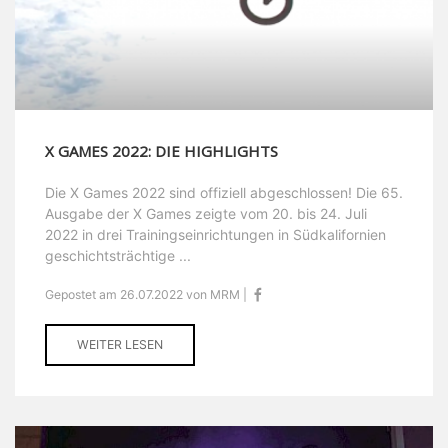
X GAMES 2022: DIE HIGHLIGHTS
Die X Games 2022 sind offiziell abgeschlossen! Die 65.
Ausgabe der X Games zeigte vom 20. bis 24. Juli
2022 in drei Trainingseinrichtungen in Südkalifornien
geschichtsträchtige ...
Gepostet am 26.07.2022 von MRM |
WEITER LESEN