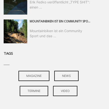
Erik Fedko veröffentlicht „TYPE SHIT":
einen ...
MOUNTAINBIKEN IST EIN COMMUNITY SPORT UND DAS BEWEIST SICH IN DER BIKE REPUBLIC SÖLDEN GERADE EINDRUCKSVOLL AUF ALLEN LEVELN. FREERIDE PROFI, SHAPERIN UND FRISCH GEWÄHLTE SWATCH NINES MVP VERO SANDLER IST BEGEISTERT VON DER VIELFALT DER BIKE DESTINATION, DER NEUEN JUMPLINE UND PLÄDIERT FÜR MUT BEI (FRAUEN) COMMUNITIES. VERO UND IHR VERLOBTER SAM HODGES VERBRINGEN MEHRERE MONATE IN DER BIKE REPUBLIC UND LASSEN UNS DARAN TEILHABEN. UM COMMUNITY GEHT ES AUCH BEI DER PARTNERSCHAFT ZWISCHEN SÖLDEN UND DEM NEUEN RIDERS PARK DONOVALY IN DER SLOWAKEI: DER DORTIGE TOURISMUSDIREKTOR JIRI PEC IST ÜBERZEUGT: VON MEHR BIKEPARKS PROFITIERT DIE GANZE MTB-SZENE – UND MIT DOMINIK LINSER, GESCHÄFTSFÜHRER DER BRS, HAT ER DAMIT DEN PERFEKTEN PARTNER GEFUNDEN.
Mountainbiken ist ein Community
Sport und das ...
TAGS
____
MAGAZINE
NEWS
TERMINE
VIDEO