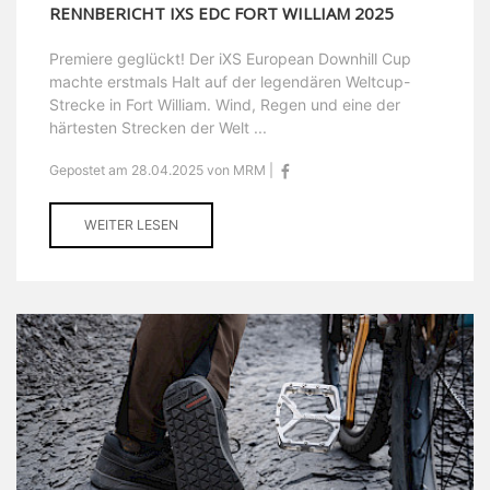
RENNBERICHT IXS EDC FORT WILLIAM 2025
Premiere geglückt! Der iXS European Downhill Cup
machte erstmals Halt auf der legendären Weltcup-
Strecke in Fort William. Wind, Regen und eine der
härtesten Strecken der Welt ...
Gepostet am 28.04.2025 von MRM |
WEITER LESEN