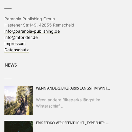
____
Paranoia Publishing Group
Hastener Str.149, 42855 Remscheid
info@paranoia-publishing.de
info@mtbrider.de
Impressum
Datenschutz
NEWS
____
WENN ANDERE BIKEPARKS LÄNGST IM WINTERSCHLAF SIND, IST MAN IN SAALFELDEN LEOGANG IMMER NOCH AM MOUNTAINBIKEN. IST DER HERBST DIE SCHÖNSTE ZEIT DES JAHRES? AUF DEN TRAILS RUND UM SAALFELDEN LEOGANG UND IM EPIC BIKEPARK LEOGANG IST ER DAS AUF JEDEN FALL – UND DIE GEFÜHLT DIE LÄNGSTE NOCH DAZU. NOCH BIS MINDESTENS 8. NOVEMBER STEHT DAS PINZGAUER MOUNTAINBIKE-PARADIES ALLEN RIDERN OFFEN, DIE EINFACH NICHT GENUG KRIEGEN KÖNNEN. DABEI HÄLT DIE GOLDENE JAHRESZEIT IN SAALFELDEN LEOGANG WEIT MEHR ALS LINES, TRAILS UND HERBSTPANORAMEN BEREIT: MIT DEM BIKE FESTIVAL, VERSCHIEDENEN LADIES SHRED EVENTS UND EINEM DIE GESAMTE SAISON ANDAUERNDEN PHOTO CONTEST ZUM 25-JÄHRIGEN BIKEPARK-JUBILÄUM GIBT ES RUND UM ÖSTERREICHS ÄLTESTEN BIKEPARK EINIGES ZU ERLEBEN.
Wenn andere Bikeparks längst im
Winterschlaf ...
ERIK FEDKO VERÖFFENTLICHT „TYPE SHIT": EINEN 23-MINÜTIGEN MOUNTAINBIKE-FILM, ÜBER DREI JAHRE RUND UM DIE WELT GEDREHT. ZEITGLEICH LAUNCHT ER DIE GLEICHNAMIGE KOLLEKTION SEINER BRAND TYPE. EIN SEGMENT DES FILMS ERSCHEINT SEPARAT AUF RED BULL BIKE.