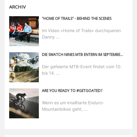
ARCHIV
"HOME OF TRAILS" - BEHIND THE SCENES
Im Video «Home of Trails» durchqueren
Danny ...
DIE SWATCH NINES MTB ENTERN IM SEPTEMBER 2024 DIE BIKE REPUBLIC SÖLDEN
Der gefeierte MTB-Event findet vom 10.
bis 14. ...
ARE YOU READY TO #GETGOATED?
Wenn es um knallharte Enduro-
Mountainbikes geht, ...