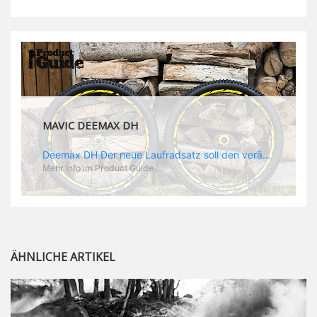
MAVIC DEEMAX DH
Deemax DH Der neue Laufradsatz soll den veränderten Ansprüchen im Downhill Einsatz gerecht werden: die Geschwindigkeiten werden immer höher, die Kräfte, die aufs Material wirken ebenfalls. Damit steigen natürlich auch die Ansprüche der Fahrer ans Material. Das einzige, was eventuell niedriger wird, ist der Reifendruck. Somit ergibt sich der Anforderungskatalog an das Deemax-Update. Hier ist das Ergebnis: - der Laufradsatz bekam eine neue Felge mit 28 mm Innenbreite. Laut Scott Sharples ist das der beste Kompromiss aus Stabilität, Gewicht und Steifigkeit, vor allem aber passt diese Breite am besten zu den Reifen, die aktuell auf dem Markt sind und im Renneinsatz gefahren werden. Es gehe auch breite und schmaler, 28 mm hätten sich aber im Test als Optimum herausgestellt. - mit einem 4D-Fertigungsprozess wurde die Materialverteilung optimiert: Stabilität dort, wo sie erforderlich ist, Gewichtsersparnis da, wo es Sinn macht. Somit gibt Mavic eine GGewichtsersparnis von 15 % an, ohne an Stabilität einzubüßen - neue, ultraleichte „double butted“ Speichen und ein super effizienter Freilauf - Mavics bewährtes UST System für perfekte Kompatibilität mit Tubeless Reifen - Gewicht (Laufradset): 1944 g)
Mehr Info im Product Guide ...
ÄHNLICHE ARTIKEL