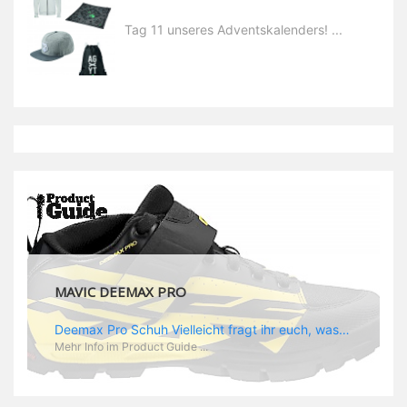
Tag 11 unseres Adventskalenders! ...
MAVIC DEEMAX PRO
Deemax Pro Schuh Vielleicht fragt ihr euch, was ein Schuh mit Deemax zu tun hat? Nun, hier spielt vor allem der Einsatzzweck eine Rolle: Deemax steht für Gravity pur und dafür ist auch der neue Schuh gedacht, der vor allem den Ideen von Downhill Legende Fabien Barel entspricht. Der Schuh soll ganz der Deemax Philosophie entsprechen: kompromisslose Funktion, effizient und hoher Komfort standen auf der Wunschliste von Fabien. Und das kam dabei heraus: - die neue „Energy Grip AM“ Sohle bietet maximale Stabilität und optimalen Grip auf dem Pedal. - die „Ergo Fit“ Innensohle soll super hohen Komfort bieten und optimal sitzen und zwar den ganzen Tag lang. - eine 3D-Mesch-Konstruktion soll den Fuß belüften und sowohl bei Sonne also auch unter kühlen Bedingungen für optimales Fußklima sorgen - die Assymetrische Konstruktion mit höherem Seitenteil innen soll den Knöchel optimal schützen - extra Schutz für die Zehen und die Fersen
Mehr Info im Product Guide ...