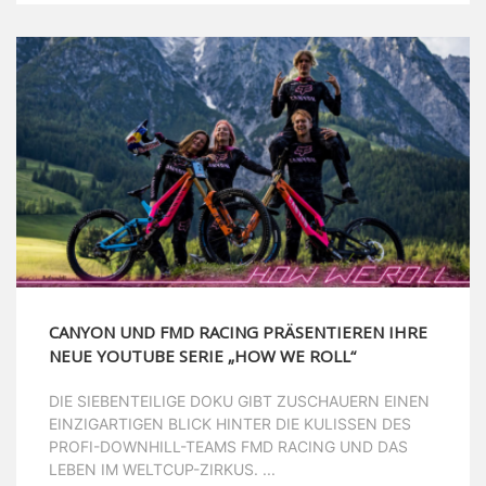
CANYON UND FMD RACING PRÄSENTIEREN IHRE
NEUE YOUTUBE SERIE „HOW WE ROLL“
DIE SIEBENTEILIGE DOKU GIBT ZUSCHAUERN EINEN
EINZIGARTIGEN BLICK HINTER DIE KULISSEN DES
PROFI-DOWNHILL-TEAMS FMD RACING UND DAS
LEBEN IM WELTCUP-ZIRKUS. ...