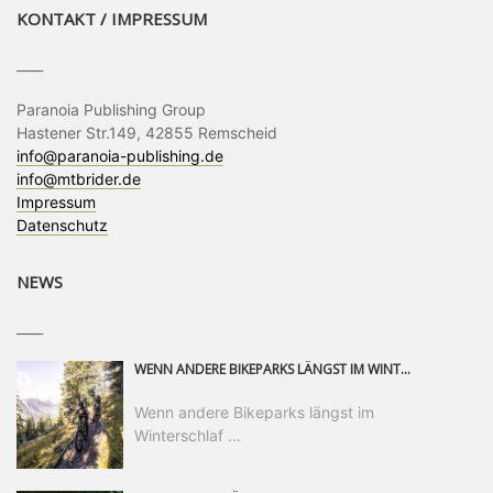
KONTAKT / IMPRESSUM
____
Paranoia Publishing Group
Hastener Str.149, 42855 Remscheid
info@paranoia-publishing.de
info@mtbrider.de
Impressum
Datenschutz
NEWS
____
WENN ANDERE BIKEPARKS LÄNGST IM WINTERSCHLAF SIND, IST MAN IN SAALFELDEN LEOGANG IMMER NOCH AM MOUNTAINBIKEN. IST DER HERBST DIE SCHÖNSTE ZEIT DES JAHRES? AUF DEN TRAILS RUND UM SAALFELDEN LEOGANG UND IM EPIC BIKEPARK LEOGANG IST ER DAS AUF JEDEN FALL – UND DIE GEFÜHLT DIE LÄNGSTE NOCH DAZU. NOCH BIS MINDESTENS 8. NOVEMBER STEHT DAS PINZGAUER MOUNTAINBIKE-PARADIES ALLEN RIDERN OFFEN, DIE EINFACH NICHT GENUG KRIEGEN KÖNNEN. DABEI HÄLT DIE GOLDENE JAHRESZEIT IN SAALFELDEN LEOGANG WEIT MEHR ALS LINES, TRAILS UND HERBSTPANORAMEN BEREIT: MIT DEM BIKE FESTIVAL, VERSCHIEDENEN LADIES SHRED EVENTS UND EINEM DIE GESAMTE SAISON ANDAUERNDEN PHOTO CONTEST ZUM 25-JÄHRIGEN BIKEPARK-JUBILÄUM GIBT ES RUND UM ÖSTERREICHS ÄLTESTEN BIKEPARK EINIGES ZU ERLEBEN.
Wenn andere Bikeparks längst im
Winterschlaf ...