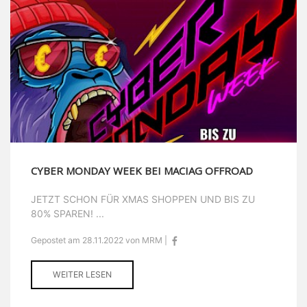
CYBER MONDAY WEEK BEI MACIAG OFFROAD
JETZT SCHON FÜR XMAS SHOPPEN UND BIS ZU
80% SPAREN! ...
Gepostet am 28.11.2022 von MRM |
WEITER LESEN