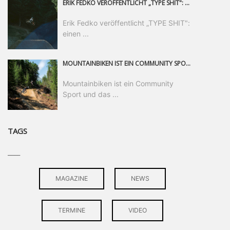
ERIK FEDKO VERÖFFENTLICHT „TYPE SHIT": EINEN 23-MINÜTIGEN MOUNTAINBIKE-FILM, ÜBER DREI JAHRE RUND UM DIE WELT GEDREHT. ZEITGLEICH LAUNCHT ER DIE GLEICHNAMIGE KOLLEKTION SEINER BRAND TYPE. EIN SEGMENT DES FILMS ERSCHEINT SEPARAT AUF RED BULL BIKE.
Erik Fedko veröffentlicht „TYPE SHIT":
einen ...
MOUNTAINBIKEN IST EIN COMMUNITY SPORT UND DAS BEWEIST SICH IN DER BIKE REPUBLIC SÖLDEN GERADE EINDRUCKSVOLL AUF ALLEN LEVELN. FREERIDE PROFI, SHAPERIN UND FRISCH GEWÄHLTE SWATCH NINES MVP VERO SANDLER IST BEGEISTERT VON DER VIELFALT DER BIKE DESTINATION, DER NEUEN JUMPLINE UND PLÄDIERT FÜR MUT BEI (FRAUEN) COMMUNITIES. VERO UND IHR VERLOBTER SAM HODGES VERBRINGEN MEHRERE MONATE IN DER BIKE REPUBLIC UND LASSEN UNS DARAN TEILHABEN. UM COMMUNITY GEHT ES AUCH BEI DER PARTNERSCHAFT ZWISCHEN SÖLDEN UND DEM NEUEN RIDERS PARK DONOVALY IN DER SLOWAKEI: DER DORTIGE TOURISMUSDIREKTOR JIRI PEC IST ÜBERZEUGT: VON MEHR BIKEPARKS PROFITIERT DIE GANZE MTB-SZENE – UND MIT DOMINIK LINSER, GESCHÄFTSFÜHRER DER BRS, HAT ER DAMIT DEN PERFEKTEN PARTNER GEFUNDEN.
Mountainbiken ist ein Community
Sport und das ...
TAGS
____
MAGAZINE
NEWS
TERMINE
VIDEO