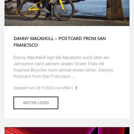
DANNY MACASKILL – POSTCARD FROM SAN
FRANCISCO
Danny MacAskill legt die Messlatte auch über ein
Jahrzehnt nach seinem viralen Street Trials Hit
Inspired Bicycles noch einmal etwas höher. Dannys
Postcard from San Francisco ...
Gepostet am 29.11.2022 von MRM |
WEITER LESEN