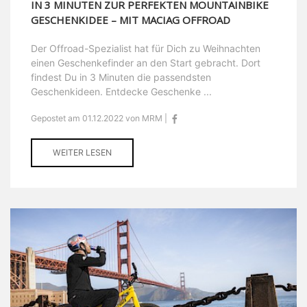
IN 3 MINUTEN ZUR PERFEKTEN MOUNTAINBIKE
GESCHENKIDEE – MIT MACIAG OFFROAD
Der Offroad-Spezialist hat für Dich zu Weihnachten
einen Geschenkefinder an den Start gebracht. Dort
findest Du in 3 Minuten die passendsten
Geschenkideen. Entdecke Geschenke ...
Gepostet am 01.12.2022 von MRM |
WEITER LESEN