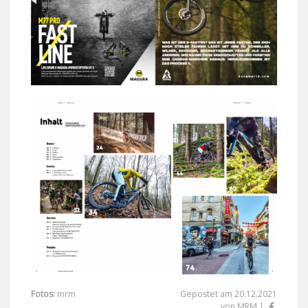
Fotos:
mrm
Gepostet am 20.12.2021
von MRM |