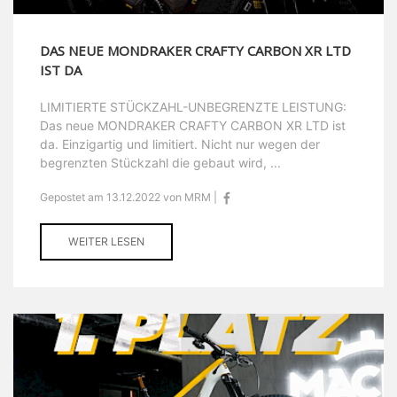
DAS NEUE MONDRAKER CRAFTY CARBON XR LTD
IST DA
LIMITIERTE STÜCKZAHL-UNBEGRENZTE LEISTUNG:
Das neue MONDRAKER CRAFTY CARBON XR LTD ist
da. Einzigartig und limitiert. Nicht nur wegen der
begrenzten Stückzahl die gebaut wird, ...
Gepostet am 13.12.2022 von MRM |
WEITER LESEN