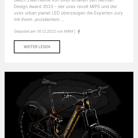
Design Award 2023 – der uvex revolt MIPS und der
uvex urban planet LED überzeugen die Experten-Jury
mit ihrem „exzellentem ...
Gepostet am 16.12.2022 von MRM |
WEITER LESEN