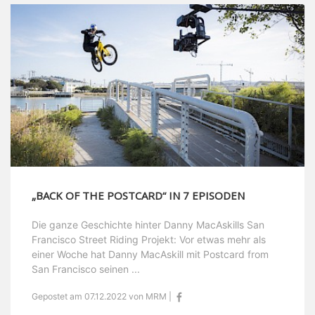
„BACK OF THE POSTCARD“ IN 7 EPISODEN
Die ganze Geschichte hinter Danny MacAskills San
Francisco Street Riding Projekt: Vor etwas mehr als
einer Woche hat Danny MacAskill mit Postcard from
San Francisco seinen ...
Gepostet am 07.12.2022 von MRM |