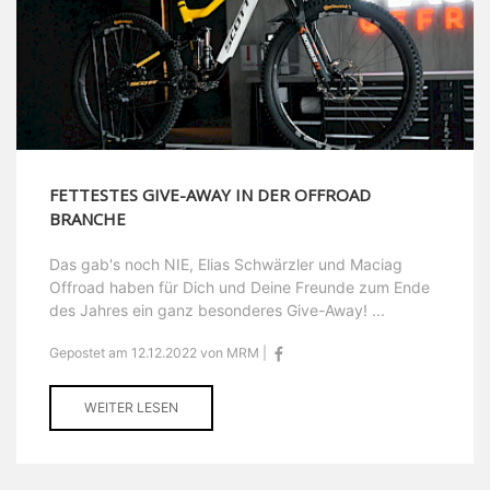
FETTESTES GIVE-AWAY IN DER OFFROAD
BRANCHE
Das gab's noch NIE, Elias Schwärzler und Maciag
Offroad haben für Dich und Deine Freunde zum Ende
des Jahres ein ganz besonderes Give-Away! ...
Gepostet am 12.12.2022 von MRM |
WEITER LESEN