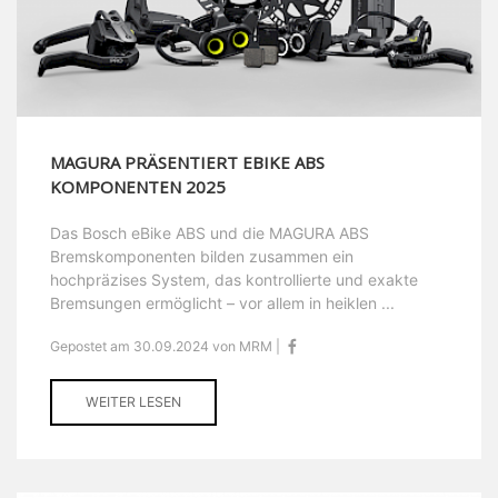
MAGURA PRÄSENTIERT EBIKE ABS
KOMPONENTEN 2025
Das Bosch eBike ABS und die MAGURA ABS
Bremskomponenten bilden zusammen ein
hochpräzises System, das kontrollierte und exakte
Bremsungen ermöglicht – vor allem in heiklen ...
Gepostet am 30.09.2024 von MRM |
WEITER LESEN