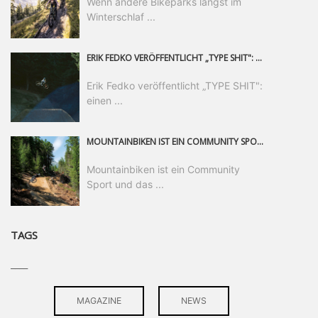
Wenn andere Bikeparks längst im
Winterschlaf ...
ERIK FEDKO VERÖFFENTLICHT „TYPE SHIT": EINEN 23-MINÜTIGEN MOUNTAINBIKE-FILM, ÜBER DREI JAHRE RUND UM DIE WELT GEDREHT. ZEITGLEICH LAUNCHT ER DIE GLEICHNAMIGE KOLLEKTION SEINER BRAND TYPE. EIN SEGMENT DES FILMS ERSCHEINT SEPARAT AUF RED BULL BIKE.
Erik Fedko veröffentlicht „TYPE SHIT":
einen ...
MOUNTAINBIKEN IST EIN COMMUNITY SPORT UND DAS BEWEIST SICH IN DER BIKE REPUBLIC SÖLDEN GERADE EINDRUCKSVOLL AUF ALLEN LEVELN. FREERIDE PROFI, SHAPERIN UND FRISCH GEWÄHLTE SWATCH NINES MVP VERO SANDLER IST BEGEISTERT VON DER VIELFALT DER BIKE DESTINATION, DER NEUEN JUMPLINE UND PLÄDIERT FÜR MUT BEI (FRAUEN) COMMUNITIES. VERO UND IHR VERLOBTER SAM HODGES VERBRINGEN MEHRERE MONATE IN DER BIKE REPUBLIC UND LASSEN UNS DARAN TEILHABEN. UM COMMUNITY GEHT ES AUCH BEI DER PARTNERSCHAFT ZWISCHEN SÖLDEN UND DEM NEUEN RIDERS PARK DONOVALY IN DER SLOWAKEI: DER DORTIGE TOURISMUSDIREKTOR JIRI PEC IST ÜBERZEUGT: VON MEHR BIKEPARKS PROFITIERT DIE GANZE MTB-SZENE – UND MIT DOMINIK LINSER, GESCHÄFTSFÜHRER DER BRS, HAT ER DAMIT DEN PERFEKTEN PARTNER GEFUNDEN.
Mountainbiken ist ein Community
Sport und das ...
TAGS
____
MAGAZINE
NEWS