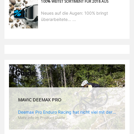
100% WEITET SORTIMENT FÜR 2018 AUS
Neues auf die Augen: 100% bringt
überarbeitete... ...
MAVIC DEEMAX PRO
MAVIC DEEMAX DH
Deemax DH Der neue Laufradsatz soll den veränderten Ansprüchen im Downhill Einsatz gerecht werden: die Geschwindigkeiten werden immer höher, die Kräfte, die aufs Material wirken ebenfalls. Damit steigen natürlich auch die Ansprüche der Fahrer ans Material. Das einzige, was eventuell niedriger wird, ist der Reifendruck. Somit ergibt sich der Anforderungskatalog an das Deemax-Update. Hier ist das Ergebnis: - der Laufradsatz bekam eine neue Felge mit 28 mm Innenbreite. Laut Scott Sharples ist das der beste Kompromiss aus Stabilität, Gewicht und Steifigkeit, vor allem aber passt diese Breite am besten zu den Reifen, die aktuell auf dem Markt sind und im Renneinsatz gefahren werden. Es gehe auch breite und schmaler, 28 mm hätten sich aber im Test als Optimum herausgestellt. - mit einem 4D-Fertigungsprozess wurde die Materialverteilung optimiert: Stabilität dort, wo sie erforderlich ist, Gewichtsersparnis da, wo es Sinn macht. Somit gibt Mavic eine GGewichtsersparnis von 15 % an, ohne an Stabilität einzubüßen - neue, ultraleichte „double butted“ Speichen und ein super effizienter Freilauf - Mavics bewährtes UST System für perfekte Kompatibilität mit Tubeless Reifen - Gewicht (Laufradset): 1944 g)
Deemax Pro Enduro Racing hat nicht viel mit der gemütlichen Trail Runde nach Feierabend zu tun. Im Racing zählt jede Sekunde und da wird hart geballert. Dementsprechend hoch sind die Belastungen und die Anforderungen an ein spezielles Enduro Laufrad. „Deemax“ als Grundlage ist ein guter Ausgangspunkt. Zusammen mit Sam Hill hat Mavic das „Deemax Pro“ entwickelt, das genau den Anforderungen gerecht wird, die es bedarf, um ein EWS Rennen zu gewinnen (dass es wirklich funktioniert hat Sam ja bereits bewiesen). Was also zeichnet den neuen Laufradsatz aus? - optimales Verhältnis aus Gewicht und Stabilität - neue „Zycral“ Speichen aus einer speziellen Legierung, die besonders gutes „Feedback“ gibt - „Fore Drill“: dieser Begriff steht für Mavics Nippel: die besitzen einen größeren Durchmesser, als normal und die Gewinde in der Speiche werden von innen gebohrt, was der Felgenstruktur eine höhere Stabilität verleihen soll. Das Ergebnis: eine leichtere Felge, die Kräfte besser aufnehmen und absorbieren kann - speziell angepasste Felgenbreite. Im Enduroeinsatz kommen hinten meist Reifen zum Einsatz, die auf gutes Rollen optimiert sind während vorn die griffigeren Profile montiert werden. Demzufolge spart Mavic am Hinterrad Material und Gewicht, indem man eine 25 mm Felge verbaut während vorn, wie am DH Laufrad, eine 28 mm Felge zum Einsatz kommt. „Race Tundes Rim Width“ nennt Mavic das. - natürlich sind auch die „Deemax Pro“ UST, also perfekt für den Tubeless Einsatz geeignet.
Mehr Info im Product Guide ...
Mehr Info im Product Guide ...