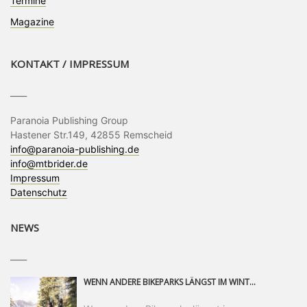
Termine
Magazine
KONTAKT / IMPRESSUM
____
Paranoia Publishing Group
Hastener Str.149, 42855 Remscheid
info@paranoia-publishing.de
info@mtbrider.de
Impressum
Datenschutz
NEWS
____
WENN ANDERE BIKEPARKS LÄNGST IM WINTERSCHLAF SIND, IST MAN IN SAALFELDEN LEOGANG IMMER NOCH AM MOUNTAINBIKEN. IST DER HERBST DIE SCHÖNSTE ZEIT DES JAHRES? AUF DEN TRAILS RUND UM SAALFELDEN LEOGANG UND IM EPIC BIKEPARK LEOGANG IST ER DAS AUF JEDEN FALL – UND DIE GEFÜHLT DIE LÄNGSTE NOCH DAZU. NOCH BIS MINDESTENS 8. NOVEMBER STEHT DAS PINZGAUER MOUNTAINBIKE-PARADIES ALLEN RIDERN OFFEN, DIE EINFACH NICHT GENUG KRIEGEN KÖNNEN. DABEI HÄLT DIE GOLDENE JAHRESZEIT IN SAALFELDEN LEOGANG WEIT MEHR ALS LINES, TRAILS UND HERBSTPANORAMEN BEREIT: MIT DEM BIKE FESTIVAL, VERSCHIEDENEN LADIES SHRED EVENTS UND EINEM DIE GESAMTE SAISON ANDAUERNDEN PHOTO CONTEST ZUM 25-JÄHRIGEN BIKEPARK-JUBILÄUM GIBT ES RUND UM ÖSTERREICHS ÄLTESTEN BIKEPARK EINIGES ZU ERLEBEN.