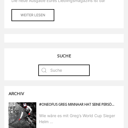
Die neue Ausgabe Eures Lieblingsmagazins ist da!
WEITER LESEN
SUCHE
ARCHIV
#ONEOFUS GREG MINNAAR HAT SEINE PERSÖNLICHEN HIGHLIGHTS FÜR DICH ZUSAMMENGESTELLT.
Wie wäre es mit Greg’s World Cup Sieger
Helm ...