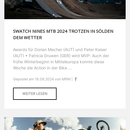
SWATCH NINES MTB 2024 TROTZEN IN SÖLDEN
DEM WETTER
Awards für Dorian Macher (AUT) und Peter Kaiser
(AUT) • Patricia Druwen (GER) wird MVP: Auch der
frühe Winterbeginn in Mitteleuropa konnte diese
Woche die Action in der Bike ...
Gepostet am 16.09.2024 von MRM |
WEITER LESEN