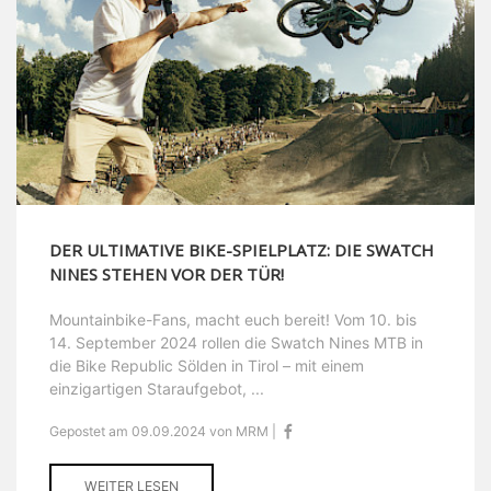
DER ULTIMATIVE BIKE-SPIELPLATZ: DIE SWATCH
NINES STEHEN VOR DER TÜR!
Mountainbike-Fans, macht euch bereit! Vom 10. bis
14. September 2024 rollen die Swatch Nines MTB in
die Bike Republic Sölden in Tirol – mit einem
einzigartigen Staraufgebot, ...
Gepostet am 09.09.2024 von MRM |
WEITER LESEN