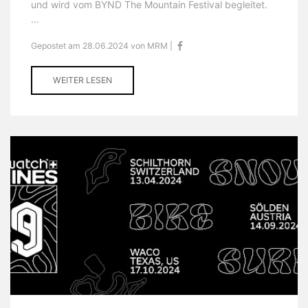
und wird vom BYND The Mountain Festival begleitet.
...
Gepostet am 28.06.2024 von MRM |
WEITER LESEN