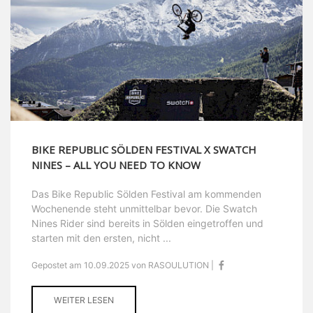
BIKE REPUBLIC SÖLDEN FESTIVAL X SWATCH
NINES – ALL YOU NEED TO KNOW
Das Bike Republic Sölden Festival am kommenden
Wochenende steht unmittelbar bevor. Die Swatch
Nines Rider sind bereits in Sölden eingetroffen und
starten mit den ersten, nicht ...
Gepostet am 10.09.2025 von RASOULUTION |
WEITER LESEN