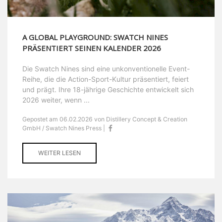
A GLOBAL PLAYGROUND: SWATCH NINES
PRÄSENTIERT SEINEN KALENDER 2026
Die Swatch Nines sind eine unkonventionelle Event-
Reihe, die die Action-Sport-Kultur präsentiert, feiert
und prägt. Ihre 18-jährige Geschichte entwickelt sich
2026 weiter, wenn ...
Gepostet am 06.02.2026 von Distillery Concept & Creation
GmbH / Swatch Nines Press |
WEITER LESEN