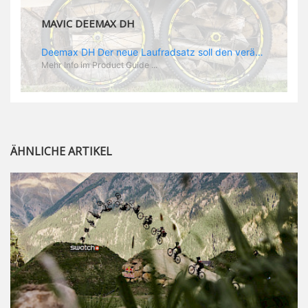
MAVIC DEEMAX DH
Deemax DH Der neue Laufradsatz soll den veränderten Ansprüchen im Downhill Einsatz gerecht werden: die Geschwindigkeiten werden immer höher, die Kräfte, die aufs Material wirken ebenfalls. Damit steigen natürlich auch die Ansprüche der Fahrer ans Material. Das einzige, was eventuell niedriger wird, ist der Reifendruck. Somit ergibt sich der Anforderungskatalog an das Deemax-Update. Hier ist das Ergebnis: - der Laufradsatz bekam eine neue Felge mit 28 mm Innenbreite. Laut Scott Sharples ist das der beste Kompromiss aus Stabilität, Gewicht und Steifigkeit, vor allem aber passt diese Breite am besten zu den Reifen, die aktuell auf dem Markt sind und im Renneinsatz gefahren werden. Es gehe auch breite und schmaler, 28 mm hätten sich aber im Test als Optimum herausgestellt. - mit einem 4D-Fertigungsprozess wurde die Materialverteilung optimiert: Stabilität dort, wo sie erforderlich ist, Gewichtsersparnis da, wo es Sinn macht. Somit gibt Mavic eine GGewichtsersparnis von 15 % an, ohne an Stabilität einzubüßen - neue, ultraleichte „double butted“ Speichen und ein super effizienter Freilauf - Mavics bewährtes UST System für perfekte Kompatibilität mit Tubeless Reifen - Gewicht (Laufradset): 1944 g)
Mehr Info im Product Guide ...
ÄHNLICHE ARTIKEL