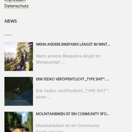
Datenschutz
NEWS
____
WENN ANDERE BIKEPARKS LÄNGST IM WINTERSCHLAF SIND, IST MAN IN SAALFELDEN LEOGANG IMMER NOCH AM MOUNTAINBIKEN. IST DER HERBST DIE SCHÖNSTE ZEIT DES JAHRES? AUF DEN TRAILS RUND UM SAALFELDEN LEOGANG UND IM EPIC BIKEPARK LEOGANG IST ER DAS AUF JEDEN FALL – UND DIE GEFÜHLT DIE LÄNGSTE NOCH DAZU. NOCH BIS MINDESTENS 8. NOVEMBER STEHT DAS PINZGAUER MOUNTAINBIKE-PARADIES ALLEN RIDERN OFFEN, DIE EINFACH NICHT GENUG KRIEGEN KÖNNEN. DABEI HÄLT DIE GOLDENE JAHRESZEIT IN SAALFELDEN LEOGANG WEIT MEHR ALS LINES, TRAILS UND HERBSTPANORAMEN BEREIT: MIT DEM BIKE FESTIVAL, VERSCHIEDENEN LADIES SHRED EVENTS UND EINEM DIE GESAMTE SAISON ANDAUERNDEN PHOTO CONTEST ZUM 25-JÄHRIGEN BIKEPARK-JUBILÄUM GIBT ES RUND UM ÖSTERREICHS ÄLTESTEN BIKEPARK EINIGES ZU ERLEBEN.
Wenn andere Bikeparks längst im
Winterschlaf ...
ERIK FEDKO VERÖFFENTLICHT „TYPE SHIT": EINEN 23-MINÜTIGEN MOUNTAINBIKE-FILM, ÜBER DREI JAHRE RUND UM DIE WELT GEDREHT. ZEITGLEICH LAUNCHT ER DIE GLEICHNAMIGE KOLLEKTION SEINER BRAND TYPE. EIN SEGMENT DES FILMS ERSCHEINT SEPARAT AUF RED BULL BIKE.
Erik Fedko veröffentlicht „TYPE SHIT":
einen ...
MOUNTAINBIKEN IST EIN COMMUNITY SPORT UND DAS BEWEIST SICH IN DER BIKE REPUBLIC SÖLDEN GERADE EINDRUCKSVOLL AUF ALLEN LEVELN. FREERIDE PROFI, SHAPERIN UND FRISCH GEWÄHLTE SWATCH NINES MVP VERO SANDLER IST BEGEISTERT VON DER VIELFALT DER BIKE DESTINATION, DER NEUEN JUMPLINE UND PLÄDIERT FÜR MUT BEI (FRAUEN) COMMUNITIES. VERO UND IHR VERLOBTER SAM HODGES VERBRINGEN MEHRERE MONATE IN DER BIKE REPUBLIC UND LASSEN UNS DARAN TEILHABEN. UM COMMUNITY GEHT ES AUCH BEI DER PARTNERSCHAFT ZWISCHEN SÖLDEN UND DEM NEUEN RIDERS PARK DONOVALY IN DER SLOWAKEI: DER DORTIGE TOURISMUSDIREKTOR JIRI PEC IST ÜBERZEUGT: VON MEHR BIKEPARKS PROFITIERT DIE GANZE MTB-SZENE – UND MIT DOMINIK LINSER, GESCHÄFTSFÜHRER DER BRS, HAT ER DAMIT DEN PERFEKTEN PARTNER GEFUNDEN.
Mountainbiken ist ein Community
Sport und das ...