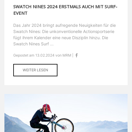
SWATCH NINES 2024 ERSTMALS AUCH MIT SURF-
EVENT
Das Jahr 2024 bringt aufregende Neuigkeiten für die
Swatch Nines: Die unkonventionelle Actionsportserie
fügt ihrem Kalender eine neue Disziplin hinzu. Die
Swatch Nines Surf ...
Gepostet am 13.02.2024 von MRM |
WEITER LESEN