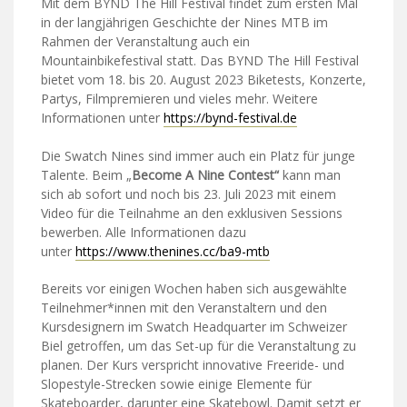
Mit dem BYND The Hill Festival findet zum ersten Mal
in der langjährigen Geschichte der Nines MTB im
Rahmen der Veranstaltung auch ein
Mountainbikefestival statt. Das BYND The Hill Festival
bietet vom 18. bis 20. August 2023 Biketests, Konzerte,
Partys, Filmpremieren und vieles mehr. Weitere
Informationen unter
https://bynd-festival.de
Die Swatch Nines sind immer auch ein Platz für junge
Talente. Beim „
Become A Nine Contest“
kann man
sich ab sofort und noch bis 23. Juli 2023 mit einem
Video für die Teilnahme an den exklusiven Sessions
bewerben. Alle Informationen dazu
unter
https://www.thenines.cc/ba9-mtb
Bereits vor einigen Wochen haben sich ausgewählte
Teilnehmer*innen mit den Veranstaltern und den
Kursdesignern im Swatch Headquarter im Schweizer
Biel getroffen, um das Set-up für die Veranstaltung zu
planen. Der Kurs verspricht innovative Freeride- und
Slopestyle-Strecken sowie einige Elemente für
Skateboarder, darunter eine Skatebowl. Damit setzt er