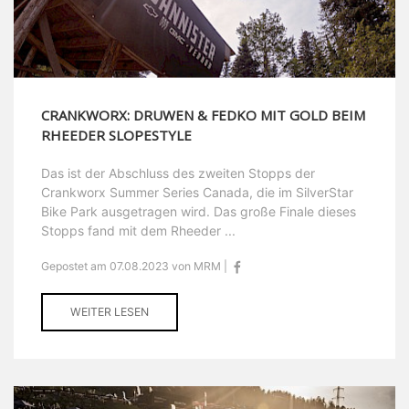
CRANKWORX: DRUWEN & FEDKO MIT GOLD BEIM
RHEEDER SLOPESTYLE
Das ist der Abschluss des zweiten Stopps der
Crankworx Summer Series Canada, die im SilverStar
Bike Park ausgetragen wird. Das große Finale dieses
Stopps fand mit dem Rheeder ...
Gepostet am 07.08.2023 von MRM |
WEITER LESEN