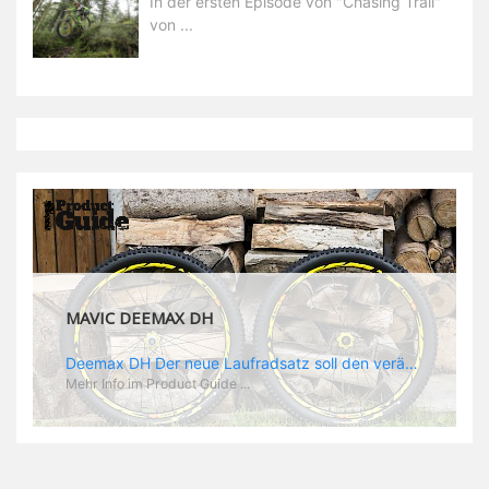
In der ersten Episode von "Chasing Trail"
von ...
MAVIC DEEMAX DH
Deemax DH Der neue Laufradsatz soll den veränderten Ansprüchen im Downhill Einsatz gerecht werden: die Geschwindigkeiten werden immer höher, die Kräfte, die aufs Material wirken ebenfalls. Damit steigen natürlich auch die Ansprüche der Fahrer ans Material. Das einzige, was eventuell niedriger wird, ist der Reifendruck. Somit ergibt sich der Anforderungskatalog an das Deemax-Update. Hier ist das Ergebnis: - der Laufradsatz bekam eine neue Felge mit 28 mm Innenbreite. Laut Scott Sharples ist das der beste Kompromiss aus Stabilität, Gewicht und Steifigkeit, vor allem aber passt diese Breite am besten zu den Reifen, die aktuell auf dem Markt sind und im Renneinsatz gefahren werden. Es gehe auch breite und schmaler, 28 mm hätten sich aber im Test als Optimum herausgestellt. - mit einem 4D-Fertigungsprozess wurde die Materialverteilung optimiert: Stabilität dort, wo sie erforderlich ist, Gewichtsersparnis da, wo es Sinn macht. Somit gibt Mavic eine GGewichtsersparnis von 15 % an, ohne an Stabilität einzubüßen - neue, ultraleichte „double butted“ Speichen und ein super effizienter Freilauf - Mavics bewährtes UST System für perfekte Kompatibilität mit Tubeless Reifen - Gewicht (Laufradset): 1944 g)
Mehr Info im Product Guide ...