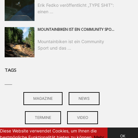
Erik Fedko veröffentlicht „TYPE SHIT":
einen ...
MOUNTAINBIKEN IST EIN COMMUNITY SPORT UND DAS BEWEIST SICH IN DER BIKE REPUBLIC SÖLDEN GERADE EINDRUCKSVOLL AUF ALLEN LEVELN. FREERIDE PROFI, SHAPERIN UND FRISCH GEWÄHLTE SWATCH NINES MVP VERO SANDLER IST BEGEISTERT VON DER VIELFALT DER BIKE DESTINATION, DER NEUEN JUMPLINE UND PLÄDIERT FÜR MUT BEI (FRAUEN) COMMUNITIES. VERO UND IHR VERLOBTER SAM HODGES VERBRINGEN MEHRERE MONATE IN DER BIKE REPUBLIC UND LASSEN UNS DARAN TEILHABEN. UM COMMUNITY GEHT ES AUCH BEI DER PARTNERSCHAFT ZWISCHEN SÖLDEN UND DEM NEUEN RIDERS PARK DONOVALY IN DER SLOWAKEI: DER DORTIGE TOURISMUSDIREKTOR JIRI PEC IST ÜBERZEUGT: VON MEHR BIKEPARKS PROFITIERT DIE GANZE MTB-SZENE – UND MIT DOMINIK LINSER, GESCHÄFTSFÜHRER DER BRS, HAT ER DAMIT DEN PERFEKTEN PARTNER GEFUNDEN.
Mountainbiken ist ein Community
Sport und das ...
TAGS
____
MAGAZINE
NEWS
TERMINE
VIDEO
Diese Website verwendet Cookies, um Ihnen die
OK
bestmögliche Funktionalität bieten zu können.
Mehr