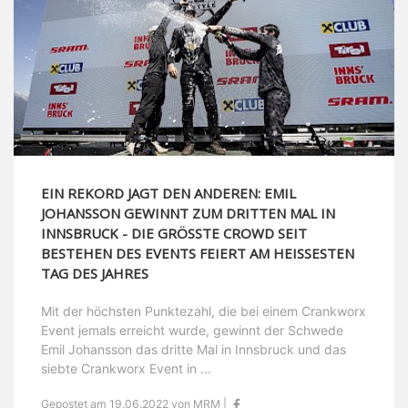
EIN REKORD JAGT DEN ANDEREN: EMIL
JOHANSSON GEWINNT ZUM DRITTEN MAL IN
INNSBRUCK - DIE GRÖSSTE CROWD SEIT B
ESTEHEN DES EVENTS FEIERT AM HEISSESTEN TA
G DES JAHRES
Mit der höchsten Punktezahl, die bei einem Crankworx
Event jemals erreicht wurde, gewinnt der Schwede
Emil Johansson das dritte Mal in Innsbruck und das
siebte Crankworx Event in ...
Gepostet am 19.06.2022 von MRM |