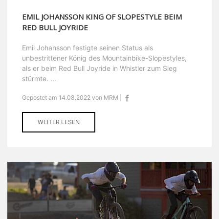
EMIL JOHANSSON KING OF SLOPESTYLE BEIM
RED BULL JOYRIDE
Emil Johansson festigte seinen Status als
unbestrittener König des Mountainbike-Slopestyles,
als er beim Red Bull Joyride in Whistler zum Sieg
stürmte. ...
Gepostet am 14.08.2022 von MRM |
WEITER LESEN