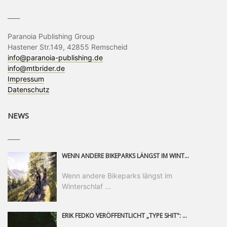
____
Paranoia Publishing Group
Hastener Str.149, 42855 Remscheid
info@paranoia-publishing.de
info@mtbrider.de
Impressum
Datenschutz
NEWS
____
WENN ANDERE BIKEPARKS LÄNGST IM WINTERSCHLAF SIND, IST MAN IN SAALFELDEN LEOGANG IMMER NOCH AM MOUNTAINBIKEN. IST DER HERBST DIE SCHÖNSTE ZEIT DES JAHRES? AUF DEN TRAILS RUND UM SAALFELDEN LEOGANG UND IM EPIC BIKEPARK LEOGANG IST ER DAS AUF JEDEN FALL – UND DIE GEFÜHLT DIE LÄNGSTE NOCH DAZU. NOCH BIS MINDESTENS 8. NOVEMBER STEHT DAS PINZGAUER MOUNTAINBIKE-PARADIES ALLEN RIDERN OFFEN, DIE EINFACH NICHT GENUG KRIEGEN KÖNNEN. DABEI HÄLT DIE GOLDENE JAHRESZEIT IN SAALFELDEN LEOGANG WEIT MEHR ALS LINES, TRAILS UND HERBSTPANORAMEN BEREIT: MIT DEM BIKE FESTIVAL, VERSCHIEDENEN LADIES SHRED EVENTS UND EINEM DIE GESAMTE SAISON ANDAUERNDEN PHOTO CONTEST ZUM 25-JÄHRIGEN BIKEPARK-JUBILÄUM GIBT ES RUND UM ÖSTERREICHS ÄLTESTEN BIKEPARK EINIGES ZU ERLEBEN.
Wenn andere Bikeparks längst im
Winterschlaf ...
ERIK FEDKO VERÖFFENTLICHT „TYPE SHIT": EINEN 23-MINÜTIGEN MOUNTAINBIKE-FILM, ÜBER DREI JAHRE RUND UM DIE WELT GEDREHT. ZEITGLEICH LAUNCHT ER DIE GLEICHNAMIGE KOLLEKTION SEINER BRAND TYPE. EIN SEGMENT DES FILMS ERSCHEINT SEPARAT AUF RED BULL BIKE.