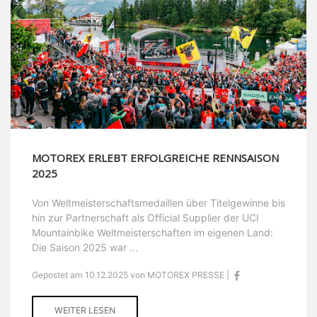
MOTOREX ERLEBT ERFOLGREICHE RENNSAISON
2025
Von Weltmeisterschaftsmedaillen über Titelgewinne bis
hin zur Partnerschaft als Official Supplier der UCI
Mountainbike Weltmeisterschaften im eigenen Land:
Die Saison 2025 war ...
Gepostet am 10.12.2025 von MOTOREX PRESSE |
WEITER LESEN