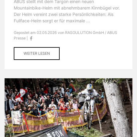
ABUS stellt mit dem Targon einen neuen
Mountainbike-Helm mit abnehmbarem Kinnbügel vor.
Der Helm vereint zwei starke Persönlichkeiten: Als
Fullface-Helm sorgt er für maximale ...
Gepostet am 02.05.2026 von RASOULUTION GmbH / ABUS
Presse |
WEITER LESEN