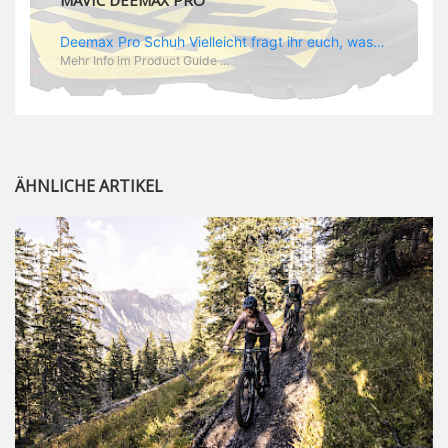
MAVIC DEEMAX PRO
Deemax Pro Schuh Vielleicht fragt ihr euch, was ein Schuh mit Deemax zu tun hat? Nun, hier spielt vor allem der Einsatzzweck eine Rolle: Deemax steht für Gravity pur und dafür ist auch der neue Schuh gedacht, der vor allem den Ideen von Downhill Legende Fabien Barel entspricht. Der Schuh soll ganz der Deemax Philosophie entsprechen: kompromisslose Funktion, effizient und hoher Komfort standen auf der Wunschliste von Fabien. Und das kam dabei heraus: - die neue „Energy Grip AM“ Sohle bietet maximale Stabilität und optimalen Grip auf dem Pedal. - die „Ergo Fit“ Innensohle soll super hohen Komfort bieten und optimal sitzen und zwar den ganzen Tag lang. - eine 3D-Mesch-Konstruktion soll den Fuß belüften und sowohl bei Sonne also auch unter kühlen Bedingungen für optimales Fußklima sorgen - die Assymetrische Konstruktion mit höherem Seitenteil innen soll den Knöchel optimal schützen - extra Schutz für die Zehen und die Fersen
Mehr Info im Product Guide ...
ÄHNLICHE ARTIKEL