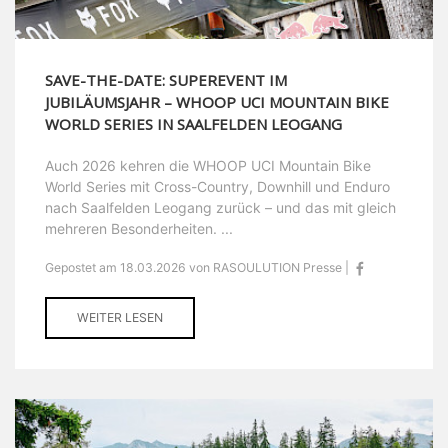
SAVE-THE-DATE: SUPEREVENT IM
JUBILÄUMSJAHR – WHOOP UCI MOUNTAIN BIKE
WORLD SERIES IN SAALFELDEN LEOGANG
Auch 2026 kehren die WHOOP UCI Mountain Bike
World Series mit Cross-Country, Downhill und Enduro
nach Saalfelden Leogang zurück – und das mit gleich
mehreren Besonderheiten. ...
Gepostet am 18.03.2026 von RASOULUTION Presse |
WEITER LESEN