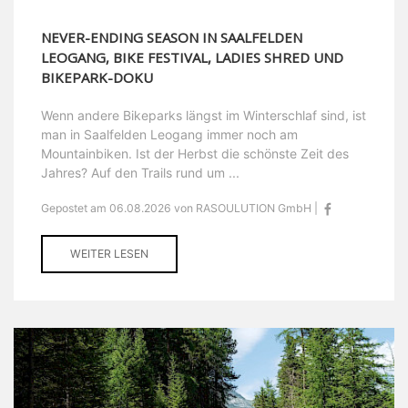
NEVER-ENDING SEASON IN SAALFELDEN
LEOGANG, BIKE FESTIVAL, LADIES SHRED UND
BIKEPARK-DOKU
Wenn andere Bikeparks längst im Winterschlaf sind, ist
man in Saalfelden Leogang immer noch am
Mountainbiken. Ist der Herbst die schönste Zeit des
Jahres? Auf den Trails rund um ...
Gepostet am 06.08.2026 von RASOULUTION GmbH |
WEITER LESEN