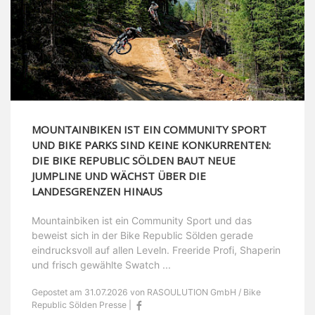
MOUNTAINBIKEN IST EIN COMMUNITY SPORT
UND BIKE PARKS SIND KEINE KONKURRENTEN:
DIE BIKE REPUBLIC SÖLDEN BAUT NEUE
JUMPLINE UND WÄCHST ÜBER DIE
LANDESGRENZEN HINAUS
Mountainbiken ist ein Community Sport und das
beweist sich in der Bike Republic Sölden gerade
eindrucksvoll auf allen Leveln. Freeride Profi, Shaperin
und frisch gewählte Swatch ...
Gepostet am 31.07.2026 von RASOULUTION GmbH / Bike
Republic Sölden Presse |