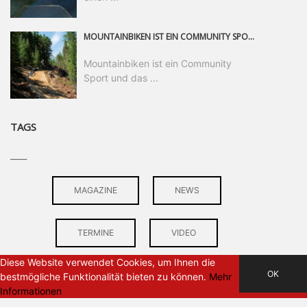
MOUNTAINBIKEN IST EIN COMMUNITY SPORT UND DAS BEWEIST SICH IN DER BIKE REPUBLIC SÖLDEN GERADE EINDRUCKSVOLL AUF ALLEN LEVELN. FREERIDE PROFI, SHAPERIN UND FRISCH GEWÄHLTE SWATCH NINES MVP VERO SANDLER IST BEGEISTERT VON DER VIELFALT DER BIKE DESTINATION, DER NEUEN JUMPLINE UND PLÄDIERT FÜR MUT BEI (FRAUEN) COMMUNITIES. VERO UND IHR VERLOBTER SAM HODGES VERBRINGEN MEHRERE MONATE IN DER BIKE REPUBLIC UND LASSEN UNS DARAN TEILHABEN. UM COMMUNITY GEHT ES AUCH BEI DER PARTNERSCHAFT ZWISCHEN SÖLDEN UND DEM NEUEN RIDERS PARK DONOVALY IN DER SLOWAKEI: DER DORTIGE TOURISMUSDIREKTOR JIRI PEC IST ÜBERZEUGT: VON MEHR BIKEPARKS PROFITIERT DIE GANZE MTB-SZENE – UND MIT DOMINIK LINSER, GESCHÄFTSFÜHRER DER BRS, HAT ER DAMIT DEN PERFEKTEN PARTNER GEFUNDEN.
Mountainbiken ist ein Community
Sport und das ...
TAGS
____
MAGAZINE
NEWS
TERMINE
VIDEO
Diese Website verwendet Cookies, um Ihnen die
OK
bestmögliche Funktionalität bieten zu können.
Mehr
Informationen
PARTNER