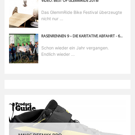
VIDEO: BEST OF GLEMMRIDE 2018!
Das GlemmRide Bike Festival überzeugte
nicht nur ...
RASENRENNEN 9 – DIE KARITATIVE ABFAHRT - 6200€ FÜR DIE GUTE SACHE
Schon wieder ein Jahr vergangen.
Endlich wieder ...