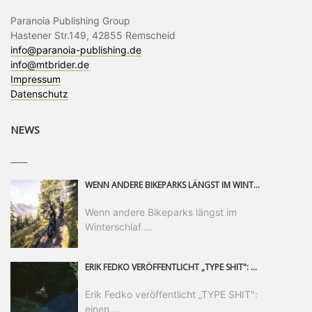
Paranoia Publishing Group
Hastener Str.149, 42855 Remscheid
info@paranoia-publishing.de
info@mtbrider.de
Impressum
Datenschutz
NEWS
____
WENN ANDERE BIKEPARKS LÄNGST IM WINTERSCHLAF SIND, IST MAN IN SAALFELDEN LEOGANG IMMER NOCH AM MOUNTAINBIKEN. IST DER HERBST DIE SCHÖNSTE ZEIT DES JAHRES? AUF DEN TRAILS RUND UM SAALFELDEN LEOGANG UND IM EPIC BIKEPARK LEOGANG IST ER DAS AUF JEDEN FALL – UND DIE GEFÜHLT DIE LÄNGSTE NOCH DAZU. NOCH BIS MINDESTENS 8. NOVEMBER STEHT DAS PINZGAUER MOUNTAINBIKE-PARADIES ALLEN RIDERN OFFEN, DIE EINFACH NICHT GENUG KRIEGEN KÖNNEN. DABEI HÄLT DIE GOLDENE JAHRESZEIT IN SAALFELDEN LEOGANG WEIT MEHR ALS LINES, TRAILS UND HERBSTPANORAMEN BEREIT: MIT DEM BIKE FESTIVAL, VERSCHIEDENEN LADIES SHRED EVENTS UND EINEM DIE GESAMTE SAISON ANDAUERNDEN PHOTO CONTEST ZUM 25-JÄHRIGEN BIKEPARK-JUBILÄUM GIBT ES RUND UM ÖSTERREICHS ÄLTESTEN BIKEPARK EINIGES ZU ERLEBEN.
Wenn andere Bikeparks längst im
Winterschlaf ...
ERIK FEDKO VERÖFFENTLICHT „TYPE SHIT": EINEN 23-MINÜTIGEN MOUNTAINBIKE-FILM, ÜBER DREI JAHRE RUND UM DIE WELT GEDREHT. ZEITGLEICH LAUNCHT ER DIE GLEICHNAMIGE KOLLEKTION SEINER BRAND TYPE. EIN SEGMENT DES FILMS ERSCHEINT SEPARAT AUF RED BULL BIKE.
Erik Fedko veröffentlicht „TYPE SHIT":
einen ...