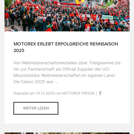
MOTOREX ERLEBT ERFOLGREICHE RENNSAISON
2025
Von Weltmeisterschaftsmedaillen über Titelgewinne bis
hin zur Partnerschaft als Official Supplier der UCI
Mountainbike Weltmeisterschaften im eigenen Land:
Die Saison 2025 war ...
Gepostet am 10.12.2025 von MOTOREX PRESSE |
WEITER LESEN