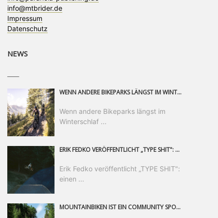
info@mtbrider.de
Impressum
Datenschutz
NEWS
____
WENN ANDERE BIKEPARKS LÄNGST IM WINTERSCHLAF SIND, IST MAN IN SAALFELDEN LEOGANG IMMER NOCH AM MOUNTAINBIKEN. IST DER HERBST DIE SCHÖNSTE ZEIT DES JAHRES? AUF DEN TRAILS RUND UM SAALFELDEN LEOGANG UND IM EPIC BIKEPARK LEOGANG IST ER DAS AUF JEDEN FALL – UND DIE GEFÜHLT DIE LÄNGSTE NOCH DAZU. NOCH BIS MINDESTENS 8. NOVEMBER STEHT DAS PINZGAUER MOUNTAINBIKE-PARADIES ALLEN RIDERN OFFEN, DIE EINFACH NICHT GENUG KRIEGEN KÖNNEN. DABEI HÄLT DIE GOLDENE JAHRESZEIT IN SAALFELDEN LEOGANG WEIT MEHR ALS LINES, TRAILS UND HERBSTPANORAMEN BEREIT: MIT DEM BIKE FESTIVAL, VERSCHIEDENEN LADIES SHRED EVENTS UND EINEM DIE GESAMTE SAISON ANDAUERNDEN PHOTO CONTEST ZUM 25-JÄHRIGEN BIKEPARK-JUBILÄUM GIBT ES RUND UM ÖSTERREICHS ÄLTESTEN BIKEPARK EINIGES ZU ERLEBEN.
Wenn andere Bikeparks längst im
Winterschlaf ...
ERIK FEDKO VERÖFFENTLICHT „TYPE SHIT": EINEN 23-MINÜTIGEN MOUNTAINBIKE-FILM, ÜBER DREI JAHRE RUND UM DIE WELT GEDREHT. ZEITGLEICH LAUNCHT ER DIE GLEICHNAMIGE KOLLEKTION SEINER BRAND TYPE. EIN SEGMENT DES FILMS ERSCHEINT SEPARAT AUF RED BULL BIKE.
Erik Fedko veröffentlicht „TYPE SHIT":
einen ...
MOUNTAINBIKEN IST EIN COMMUNITY SPORT UND DAS BEWEIST SICH IN DER BIKE REPUBLIC SÖLDEN GERADE EINDRUCKSVOLL AUF ALLEN LEVELN. FREERIDE PROFI, SHAPERIN UND FRISCH GEWÄHLTE SWATCH NINES MVP VERO SANDLER IST BEGEISTERT VON DER VIELFALT DER BIKE DESTINATION, DER NEUEN JUMPLINE UND PLÄDIERT FÜR MUT BEI (FRAUEN) COMMUNITIES. VERO UND IHR VERLOBTER SAM HODGES VERBRINGEN MEHRERE MONATE IN DER BIKE REPUBLIC UND LASSEN UNS DARAN TEILHABEN. UM COMMUNITY GEHT ES AUCH BEI DER PARTNERSCHAFT ZWISCHEN SÖLDEN UND DEM NEUEN RIDERS PARK DONOVALY IN DER SLOWAKEI: DER DORTIGE TOURISMUSDIREKTOR JIRI PEC IST ÜBERZEUGT: VON MEHR BIKEPARKS PROFITIERT DIE GANZE MTB-SZENE – UND MIT DOMINIK LINSER, GESCHÄFTSFÜHRER DER BRS, HAT ER DAMIT DEN PERFEKTEN PARTNER GEFUNDEN.