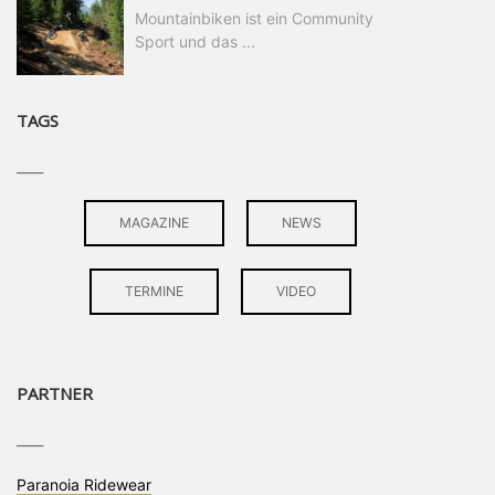
Mountainbiken ist ein Community
Sport und das ...
TAGS
____
MAGAZINE
NEWS
TERMINE
VIDEO
PARTNER
____
Paranoia Ridewear