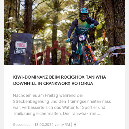
KIWI-DOMINANZ BEIM ROCKSHOX TANIWHA
DOWNHILL IN CRANKWORX ROTORUA
Nachdem es am Freitag während der
Streckenbegehung und den Trainingseinheiten nass
war, verbesserte sich das Wetter für Sportler und
Trailbauer gleichermaßen. Der Taniwha-Trail ...
Gepostet am 18.03.2024 von MRM |