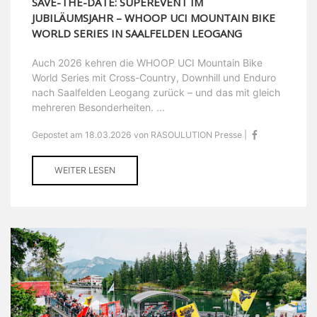
SAVE-THE-DATE: SUPEREVENT IM
JUBILÄUMSJAHR – WHOOP UCI MOUNTAIN BIKE
WORLD SERIES IN SAALFELDEN LEOGANG
Auch 2026 kehren die WHOOP UCI Mountain Bike
World Series mit Cross-Country, Downhill und Enduro
nach Saalfelden Leogang zurück – und das mit gleich
mehreren Besonderheiten. ...
Gepostet am 18.03.2026 von RASOULUTION Presse |
WEITER LESEN