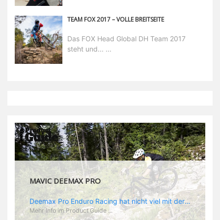
TEAM FOX 2017 – VOLLE BREITSEITE
Das FOX Head Global DH Team 2017
steht und... ...
MAVIC DEEMAX PRO
Deemax Pro Enduro Racing hat nicht viel mit der gemütlichen Trail Runde nach Feierabend zu tun. Im Racing zählt jede Sekunde und da wird hart geballert. Dementsprechend hoch sind die Belastungen und die Anforderungen an ein spezielles Enduro Laufrad. „Deemax“ als Grundlage ist ein guter Ausgangspunkt. Zusammen mit Sam Hill hat Mavic das „Deemax Pro“ entwickelt, das genau den Anforderungen gerecht wird, die es bedarf, um ein EWS Rennen zu gewinnen (dass es wirklich funktioniert hat Sam ja bereits bewiesen). Was also zeichnet den neuen Laufradsatz aus? - optimales Verhältnis aus Gewicht und Stabilität - neue „Zycral“ Speichen aus einer speziellen Legierung, die besonders gutes „Feedback“ gibt - „Fore Drill“: dieser Begriff steht für Mavics Nippel: die besitzen einen größeren Durchmesser, als normal und die Gewinde in der Speiche werden von innen gebohrt, was der Felgenstruktur eine höhere Stabilität verleihen soll. Das Ergebnis: eine leichtere Felge, die Kräfte besser aufnehmen und absorbieren kann - speziell angepasste Felgenbreite. Im Enduroeinsatz kommen hinten meist Reifen zum Einsatz, die auf gutes Rollen optimiert sind während vorn die griffigeren Profile montiert werden. Demzufolge spart Mavic am Hinterrad Material und Gewicht, indem man eine 25 mm Felge verbaut während vorn, wie am DH Laufrad, eine 28 mm Felge zum Einsatz kommt. „Race Tundes Rim Width“ nennt Mavic das. - natürlich sind auch die „Deemax Pro“ UST, also perfekt für den Tubeless Einsatz geeignet.
Mehr Info im Product Guide ...