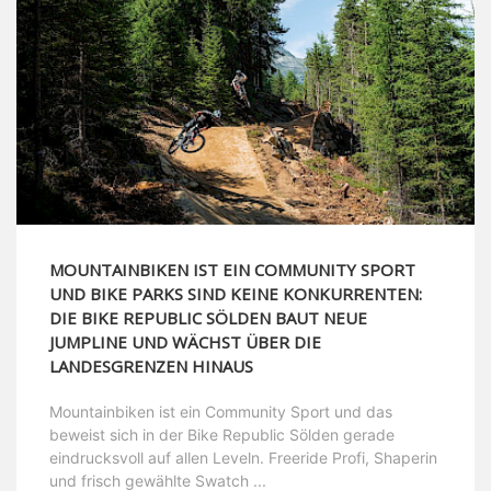
MOUNTAINBIKEN IST EIN COMMUNITY SPORT
UND BIKE PARKS SIND KEINE KONKURRENTEN:
DIE BIKE REPUBLIC SÖLDEN BAUT NEUE
JUMPLINE UND WÄCHST ÜBER DIE
LANDESGRENZEN HINAUS
Mountainbiken ist ein Community Sport und das
beweist sich in der Bike Republic Sölden gerade
eindrucksvoll auf allen Leveln. Freeride Profi, Shaperin
und frisch gewählte Swatch ...