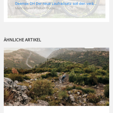
Deemax DH Der neue Laufradsatz soll den veränderten Ansprüchen im Downhill Einsatz gerecht werden: die Geschwindigkeiten werden immer höher, die Kräfte, die aufs Material wirken ebenfalls. Damit steigen natürlich auch die Ansprüche der Fahrer ans Material. Das einzige, was eventuell niedriger wird, ist der Reifendruck. Somit ergibt sich der Anforderungskatalog an das Deemax-Update. Hier ist das Ergebnis: - der Laufradsatz bekam eine neue Felge mit 28 mm Innenbreite. Laut Scott Sharples ist das der beste Kompromiss aus Stabilität, Gewicht und Steifigkeit, vor allem aber passt diese Breite am besten zu den Reifen, die aktuell auf dem Markt sind und im Renneinsatz gefahren werden. Es gehe auch breite und schmaler, 28 mm hätten sich aber im Test als Optimum herausgestellt. - mit einem 4D-Fertigungsprozess wurde die Materialverteilung optimiert: Stabilität dort, wo sie erforderlich ist, Gewichtsersparnis da, wo es Sinn macht. Somit gibt Mavic eine GGewichtsersparnis von 15 % an, ohne an Stabilität einzubüßen - neue, ultraleichte „double butted“ Speichen und ein super effizienter Freilauf - Mavics bewährtes UST System für perfekte Kompatibilität mit Tubeless Reifen - Gewicht (Laufradset): 1944 g)
Mehr Info im Product Guide ...
ÄHNLICHE ARTIKEL