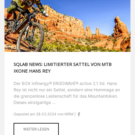
SQLAB NEWS: LIMITIERTER SATTEL VON MTB
IKONE HANS REY
Der 6OX Infinergy® ERGOWAVE® active 2.1 ltd. Hans
Rey ist nicht nur ein Sattel, sondern eine Hommage an
die grenzenlose Leidenschaft für das Mountainbiken.
Dieses einzigartige ...
Gepostet am 28.03.2024 von MRM |
WEITER LESEN