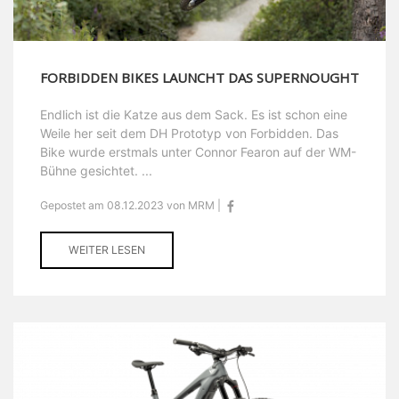
FORBIDDEN BIKES LAUNCHT DAS SUPERNOUGHT
Endlich ist die Katze aus dem Sack. Es ist schon eine
Weile her seit dem DH Prototyp von Forbidden. Das
Bike wurde erstmals unter Connor Fearon auf der WM-
Bühne gesichtet. ...
Gepostet am 08.12.2023 von MRM |
WEITER LESEN