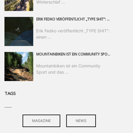
Winterschlaf ...
ERIK FEDKO VERÖFFENTLICHT „TYPE SHIT": EINEN 23-MINÜTIGEN MOUNTAINBIKE-FILM, ÜBER DREI JAHRE RUND UM DIE WELT GEDREHT. ZEITGLEICH LAUNCHT ER DIE GLEICHNAMIGE KOLLEKTION SEINER BRAND TYPE. EIN SEGMENT DES FILMS ERSCHEINT SEPARAT AUF RED BULL BIKE.
Erik Fedko veröffentlicht „TYPE SHIT":
einen ...
MOUNTAINBIKEN IST EIN COMMUNITY SPORT UND DAS BEWEIST SICH IN DER BIKE REPUBLIC SÖLDEN GERADE EINDRUCKSVOLL AUF ALLEN LEVELN. FREERIDE PROFI, SHAPERIN UND FRISCH GEWÄHLTE SWATCH NINES MVP VERO SANDLER IST BEGEISTERT VON DER VIELFALT DER BIKE DESTINATION, DER NEUEN JUMPLINE UND PLÄDIERT FÜR MUT BEI (FRAUEN) COMMUNITIES. VERO UND IHR VERLOBTER SAM HODGES VERBRINGEN MEHRERE MONATE IN DER BIKE REPUBLIC UND LASSEN UNS DARAN TEILHABEN. UM COMMUNITY GEHT ES AUCH BEI DER PARTNERSCHAFT ZWISCHEN SÖLDEN UND DEM NEUEN RIDERS PARK DONOVALY IN DER SLOWAKEI: DER DORTIGE TOURISMUSDIREKTOR JIRI PEC IST ÜBERZEUGT: VON MEHR BIKEPARKS PROFITIERT DIE GANZE MTB-SZENE – UND MIT DOMINIK LINSER, GESCHÄFTSFÜHRER DER BRS, HAT ER DAMIT DEN PERFEKTEN PARTNER GEFUNDEN.
Mountainbiken ist ein Community
Sport und das ...
TAGS
____
MAGAZINE
NEWS