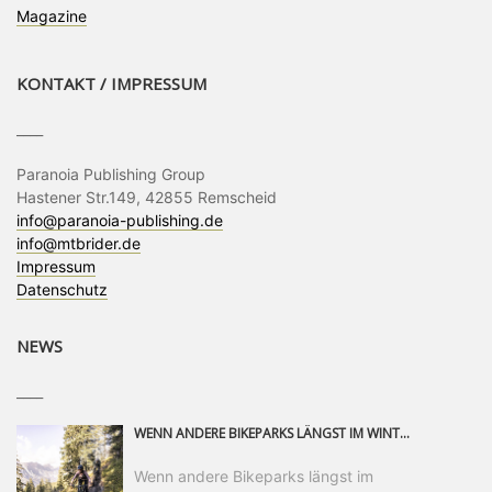
Magazine
KONTAKT / IMPRESSUM
____
Paranoia Publishing Group
Hastener Str.149, 42855 Remscheid
info@paranoia-publishing.de
info@mtbrider.de
Impressum
Datenschutz
NEWS
____
WENN ANDERE BIKEPARKS LÄNGST IM WINTERSCHLAF SIND, IST MAN IN SAALFELDEN LEOGANG IMMER NOCH AM MOUNTAINBIKEN. IST DER HERBST DIE SCHÖNSTE ZEIT DES JAHRES? AUF DEN TRAILS RUND UM SAALFELDEN LEOGANG UND IM EPIC BIKEPARK LEOGANG IST ER DAS AUF JEDEN FALL – UND DIE GEFÜHLT DIE LÄNGSTE NOCH DAZU. NOCH BIS MINDESTENS 8. NOVEMBER STEHT DAS PINZGAUER MOUNTAINBIKE-PARADIES ALLEN RIDERN OFFEN, DIE EINFACH NICHT GENUG KRIEGEN KÖNNEN. DABEI HÄLT DIE GOLDENE JAHRESZEIT IN SAALFELDEN LEOGANG WEIT MEHR ALS LINES, TRAILS UND HERBSTPANORAMEN BEREIT: MIT DEM BIKE FESTIVAL, VERSCHIEDENEN LADIES SHRED EVENTS UND EINEM DIE GESAMTE SAISON ANDAUERNDEN PHOTO CONTEST ZUM 25-JÄHRIGEN BIKEPARK-JUBILÄUM GIBT ES RUND UM ÖSTERREICHS ÄLTESTEN BIKEPARK EINIGES ZU ERLEBEN.
Wenn andere Bikeparks längst im