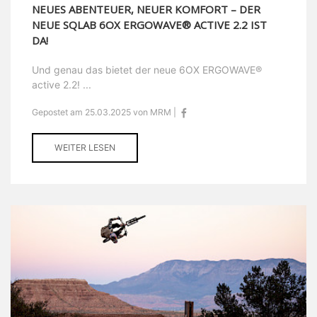
NEUES ABENTEUER, NEUER KOMFORT – DER
NEUE SQLAB 6OX ERGOWAVE® ACTIVE 2.2 IST
DA!
Und genau das bietet der neue 6OX ERGOWAVE®
active 2.2! ...
Gepostet am 25.03.2025 von MRM |
WEITER LESEN