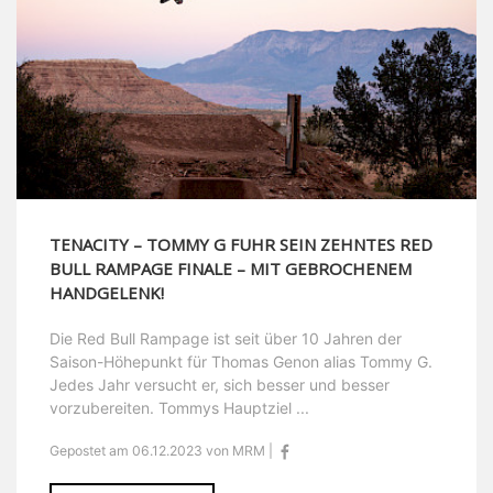
TENACITY – TOMMY G FUHR SEIN ZEHNTES RED
BULL RAMPAGE FINALE – MIT GEBROCHENEM
HANDGELENK!
Die Red Bull Rampage ist seit über 10 Jahren der
Saison-Höhepunkt für Thomas Genon alias Tommy G.
Jedes Jahr versucht er, sich besser und besser
vorzubereiten. Tommys Hauptziel ...
Gepostet am 06.12.2023 von MRM |