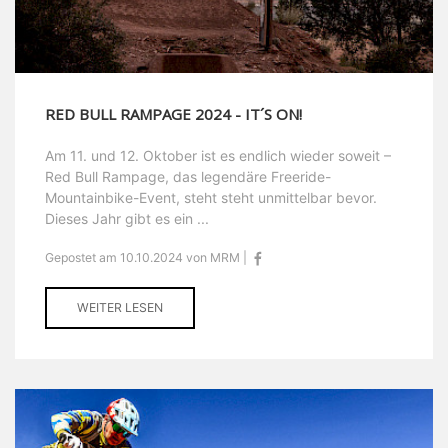
RED BULL RAMPAGE 2024 - IT´S ON!
Am 11. und 12. Oktober ist es endlich wieder soweit –
Red Bull Rampage, das legendäre Freeride-
Mountainbike-Event, steht steht unmittelbar bevor.
Dieses Jahr gibt es ein ...
Gepostet am 10.10.2024 von MRM |
WEITER LESEN