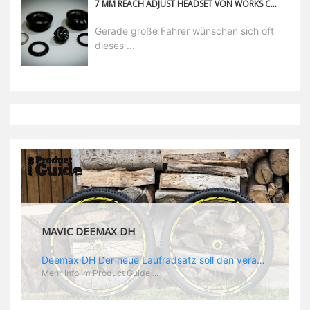
7 MM REACH ADJUST HEADSET VON WORKS COMPONENTS
Gerade große Fahrer wünschen sich oft
dieses ...
MAVIC DEEMAX DH
Deemax DH Der neue Laufradsatz soll den veränderten Ansprüchen im Downhill Einsatz gerecht werden: die Geschwindigkeiten werden immer höher, die Kräfte, die aufs Material wirken ebenfalls. Damit steigen natürlich auch die Ansprüche der Fahrer ans Material. Das einzige, was eventuell niedriger wird, ist der Reifendruck. Somit ergibt sich der Anforderungskatalog an das Deemax-Update. Hier ist das Ergebnis: - der Laufradsatz bekam eine neue Felge mit 28 mm Innenbreite. Laut Scott Sharples ist das der beste Kompromiss aus Stabilität, Gewicht und Steifigkeit, vor allem aber passt diese Breite am besten zu den Reifen, die aktuell auf dem Markt sind und im Renneinsatz gefahren werden. Es gehe auch breite und schmaler, 28 mm hätten sich aber im Test als Optimum herausgestellt. - mit einem 4D-Fertigungsprozess wurde die Materialverteilung optimiert: Stabilität dort, wo sie erforderlich ist, Gewichtsersparnis da, wo es Sinn macht. Somit gibt Mavic eine GGewichtsersparnis von 15 % an, ohne an Stabilität einzubüßen - neue, ultraleichte „double butted“ Speichen und ein super effizienter Freilauf - Mavics bewährtes UST System für perfekte Kompatibilität mit Tubeless Reifen - Gewicht (Laufradset): 1944 g)
Mehr Info im Product Guide ...