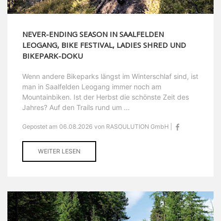
NEVER-ENDING SEASON IN SAALFELDEN
LEOGANG, BIKE FESTIVAL, LADIES SHRED UND
BIKEPARK-DOKU
Wenn andere Bikeparks längst im Winterschlaf sind, ist
man in Saalfelden Leogang immer noch am
Mountainbiken. Ist der Herbst die schönste Zeit des
Jahres? Auf den Trails rund um ...
Gepostet am 06.08.2026 von RASOULUTION GmbH |
WEITER LESEN