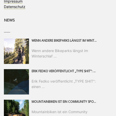
Impressum
Datenschutz
NEWS
____
WENN ANDERE BIKEPARKS LÄNGST IM WINTERSCHLAF SIND, IST MAN IN SAALFELDEN LEOGANG IMMER NOCH AM MOUNTAINBIKEN. IST DER HERBST DIE SCHÖNSTE ZEIT DES JAHRES? AUF DEN TRAILS RUND UM SAALFELDEN LEOGANG UND IM EPIC BIKEPARK LEOGANG IST ER DAS AUF JEDEN FALL – UND DIE GEFÜHLT DIE LÄNGSTE NOCH DAZU. NOCH BIS MINDESTENS 8. NOVEMBER STEHT DAS PINZGAUER MOUNTAINBIKE-PARADIES ALLEN RIDERN OFFEN, DIE EINFACH NICHT GENUG KRIEGEN KÖNNEN. DABEI HÄLT DIE GOLDENE JAHRESZEIT IN SAALFELDEN LEOGANG WEIT MEHR ALS LINES, TRAILS UND HERBSTPANORAMEN BEREIT: MIT DEM BIKE FESTIVAL, VERSCHIEDENEN LADIES SHRED EVENTS UND EINEM DIE GESAMTE SAISON ANDAUERNDEN PHOTO CONTEST ZUM 25-JÄHRIGEN BIKEPARK-JUBILÄUM GIBT ES RUND UM ÖSTERREICHS ÄLTESTEN BIKEPARK EINIGES ZU ERLEBEN.
Wenn andere Bikeparks längst im
Winterschlaf ...
ERIK FEDKO VERÖFFENTLICHT „TYPE SHIT": EINEN 23-MINÜTIGEN MOUNTAINBIKE-FILM, ÜBER DREI JAHRE RUND UM DIE WELT GEDREHT. ZEITGLEICH LAUNCHT ER DIE GLEICHNAMIGE KOLLEKTION SEINER BRAND TYPE. EIN SEGMENT DES FILMS ERSCHEINT SEPARAT AUF RED BULL BIKE.
Erik Fedko veröffentlicht „TYPE SHIT":
einen ...
MOUNTAINBIKEN IST EIN COMMUNITY SPORT UND DAS BEWEIST SICH IN DER BIKE REPUBLIC SÖLDEN GERADE EINDRUCKSVOLL AUF ALLEN LEVELN. FREERIDE PROFI, SHAPERIN UND FRISCH GEWÄHLTE SWATCH NINES MVP VERO SANDLER IST BEGEISTERT VON DER VIELFALT DER BIKE DESTINATION, DER NEUEN JUMPLINE UND PLÄDIERT FÜR MUT BEI (FRAUEN) COMMUNITIES. VERO UND IHR VERLOBTER SAM HODGES VERBRINGEN MEHRERE MONATE IN DER BIKE REPUBLIC UND LASSEN UNS DARAN TEILHABEN. UM COMMUNITY GEHT ES AUCH BEI DER PARTNERSCHAFT ZWISCHEN SÖLDEN UND DEM NEUEN RIDERS PARK DONOVALY IN DER SLOWAKEI: DER DORTIGE TOURISMUSDIREKTOR JIRI PEC IST ÜBERZEUGT: VON MEHR BIKEPARKS PROFITIERT DIE GANZE MTB-SZENE – UND MIT DOMINIK LINSER, GESCHÄFTSFÜHRER DER BRS, HAT ER DAMIT DEN PERFEKTEN PARTNER GEFUNDEN.
Mountainbiken ist ein Community