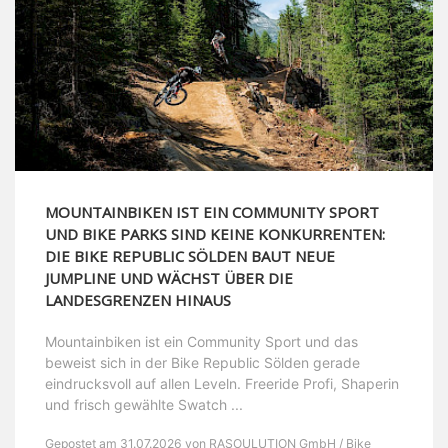
MOUNTAINBIKEN IST EIN COMMUNITY SPORT
UND BIKE PARKS SIND KEINE KONKURRENTEN:
DIE BIKE REPUBLIC SÖLDEN BAUT NEUE
JUMPLINE UND WÄCHST ÜBER DIE
LANDESGRENZEN HINAUS
Mountainbiken ist ein Community Sport und das
beweist sich in der Bike Republic Sölden gerade
eindrucksvoll auf allen Leveln. Freeride Profi, Shaperin
und frisch gewählte Swatch ...
Gepostet am 31.07.2026 von RASOULUTION GmbH / Bike