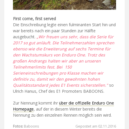
First come, first served
Die Einschreibung legte einen fulminanten Start hin und
war bereits nach ein paar Stunden zur Hälfte
ausgebucht.
„Wir freuen uns sehr, dass die Serie für
2017 so gut anläuft. Die Teilnehmerzahlen sprechen
ebenso wie die Erweiterung auf sechs Termine für
den Wachstumskurs von Enduro One. Trotz des
großen Andrangs halten wir aber an unseren
Teilnehmerlimits fest. Bei 150
Serieneinschreibungen pro Klasse machen wir
definitiv zu, damit wir den gewohnten hohen
Qualitätsstandard jedes E1 Events sicherstellen."
so
Ulrich Hanus, Chef des E1 Promoters BABOONS.
Zur Nennung kommt ihr
über die offizielle Enduro One
Homepage
, auf der in diesem Winter bereits die
Nennung zu den einzelnen Rennen möglich sein wird.
Fotos:
Baboons
Gepostet am 02.11.2016