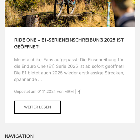
RIDE ONE – E1-SERIENEINSCHREIBUNG 2025 IST
GEÖFFNET!
Mountainbike-Fans aufgepasst: Die Einschreibung für
die Enduro One (E1) Serie 2025 ist ab sofort geöffnet!
Die E1 bietet auch 2025 wieder erstklassige Strecken,
spannende ...
Gepostet am 01.11.2024 von MRM |
WEITER LESEN
NAVIGATION