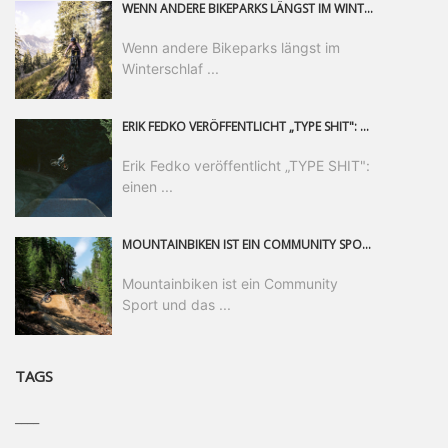
WENN ANDERE BIKEPARKS LÄNGST IM WINTERSCHLAF SIND, IST MAN IN SAALFELDEN LEOGANG IMMER NOCH AM MOUNTAINBIKEN. IST DER HERBST DIE SCHÖNSTE ZEIT DES JAHRES? AUF DEN TRAILS RUND UM SAALFELDEN LEOGANG UND IM EPIC BIKEPARK LEOGANG IST ER DAS AUF JEDEN FALL – UND DIE GEFÜHLT DIE LÄNGSTE NOCH DAZU. NOCH BIS MINDESTENS 8. NOVEMBER STEHT DAS PINZGAUER MOUNTAINBIKE-PARADIES ALLEN RIDERN OFFEN, DIE EINFACH NICHT GENUG KRIEGEN KÖNNEN. DABEI HÄLT DIE GOLDENE JAHRESZEIT IN SAALFELDEN LEOGANG WEIT MEHR ALS LINES, TRAILS UND HERBSTPANORAMEN BEREIT: MIT DEM BIKE FESTIVAL, VERSCHIEDENEN LADIES SHRED EVENTS UND EINEM DIE GESAMTE SAISON ANDAUERNDEN PHOTO CONTEST ZUM 25-JÄHRIGEN BIKEPARK-JUBILÄUM GIBT ES RUND UM ÖSTERREICHS ÄLTESTEN BIKEPARK EINIGES ZU ERLEBEN.
Wenn andere Bikeparks längst im
Winterschlaf ...
ERIK FEDKO VERÖFFENTLICHT „TYPE SHIT": EINEN 23-MINÜTIGEN MOUNTAINBIKE-FILM, ÜBER DREI JAHRE RUND UM DIE WELT GEDREHT. ZEITGLEICH LAUNCHT ER DIE GLEICHNAMIGE KOLLEKTION SEINER BRAND TYPE. EIN SEGMENT DES FILMS ERSCHEINT SEPARAT AUF RED BULL BIKE.
Erik Fedko veröffentlicht „TYPE SHIT":
einen ...
MOUNTAINBIKEN IST EIN COMMUNITY SPORT UND DAS BEWEIST SICH IN DER BIKE REPUBLIC SÖLDEN GERADE EINDRUCKSVOLL AUF ALLEN LEVELN. FREERIDE PROFI, SHAPERIN UND FRISCH GEWÄHLTE SWATCH NINES MVP VERO SANDLER IST BEGEISTERT VON DER VIELFALT DER BIKE DESTINATION, DER NEUEN JUMPLINE UND PLÄDIERT FÜR MUT BEI (FRAUEN) COMMUNITIES. VERO UND IHR VERLOBTER SAM HODGES VERBRINGEN MEHRERE MONATE IN DER BIKE REPUBLIC UND LASSEN UNS DARAN TEILHABEN. UM COMMUNITY GEHT ES AUCH BEI DER PARTNERSCHAFT ZWISCHEN SÖLDEN UND DEM NEUEN RIDERS PARK DONOVALY IN DER SLOWAKEI: DER DORTIGE TOURISMUSDIREKTOR JIRI PEC IST ÜBERZEUGT: VON MEHR BIKEPARKS PROFITIERT DIE GANZE MTB-SZENE – UND MIT DOMINIK LINSER, GESCHÄFTSFÜHRER DER BRS, HAT ER DAMIT DEN PERFEKTEN PARTNER GEFUNDEN.
Mountainbiken ist ein Community
Sport und das ...
TAGS
____