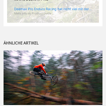
Deemax Pro Enduro Racing hat nicht viel mit der gemütlichen Trail Runde nach Feierabend zu tun. Im Racing zählt jede Sekunde und da wird hart geballert. Dementsprechend hoch sind die Belastungen und die Anforderungen an ein spezielles Enduro Laufrad. „Deemax“ als Grundlage ist ein guter Ausgangspunkt. Zusammen mit Sam Hill hat Mavic das „Deemax Pro“ entwickelt, das genau den Anforderungen gerecht wird, die es bedarf, um ein EWS Rennen zu gewinnen (dass es wirklich funktioniert hat Sam ja bereits bewiesen). Was also zeichnet den neuen Laufradsatz aus? - optimales Verhältnis aus Gewicht und Stabilität - neue „Zycral“ Speichen aus einer speziellen Legierung, die besonders gutes „Feedback“ gibt - „Fore Drill“: dieser Begriff steht für Mavics Nippel: die besitzen einen größeren Durchmesser, als normal und die Gewinde in der Speiche werden von innen gebohrt, was der Felgenstruktur eine höhere Stabilität verleihen soll. Das Ergebnis: eine leichtere Felge, die Kräfte besser aufnehmen und absorbieren kann - speziell angepasste Felgenbreite. Im Enduroeinsatz kommen hinten meist Reifen zum Einsatz, die auf gutes Rollen optimiert sind während vorn die griffigeren Profile montiert werden. Demzufolge spart Mavic am Hinterrad Material und Gewicht, indem man eine 25 mm Felge verbaut während vorn, wie am DH Laufrad, eine 28 mm Felge zum Einsatz kommt. „Race Tundes Rim Width“ nennt Mavic das. - natürlich sind auch die „Deemax Pro“ UST, also perfekt für den Tubeless Einsatz geeignet.
Mehr Info im Product Guide ...
ÄHNLICHE ARTIKEL